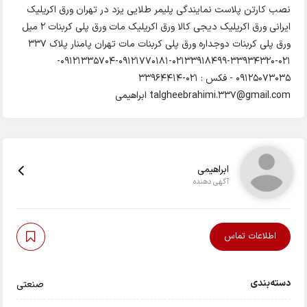
نصب کارتن پلاست نمایندگی پلیمر طلایی یزد در تهران ورق اکریلیک
ایرانی ورق اکریلیک دیجی کالا ورق اکریلیک مات ورق پلی کربنات 2 میل
ورق پلی کربنات دوجداره ورق پلی کربنات مات تهران پامنار پلاک 337
021-33934320-02133918499-09121770181-09121335704-
09125073035 - فکس : 021-33964414
talgheebrahimi.337@gmail.com ابراهیمی
ابراهیمی
آگهی دهنده
اطلاعات تماس
دسته‌بندی
صنعتی