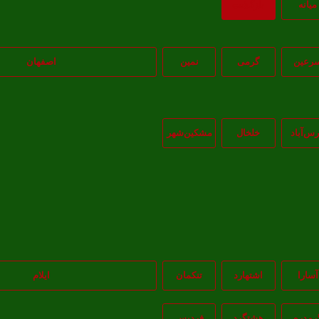
ميانه
بازگشت
رعین
گرمی
نمین
اصفهان
رس‌آباد
خلخال
مشکين‌شهر
آسارا
اشتهارد
تنکمان
ایلام
رمدره
هشتگرد
فردیس