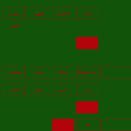
الوند
تاکستان
قزوين
محمديه-
قزوين
بازگشت
تمام شهر‌ها
دلیجان
شازند
مهاجران
اراک
خمين
ساوه
محلات
بازگشت
قم
بازگشت