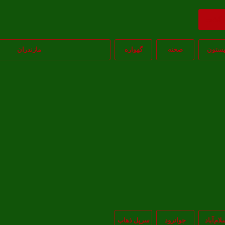
ازگشت
یستون
صحنه
گهواره
مازندران
لام‌‌آباد
جوانرود
سرپل ذهاب