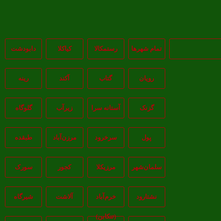
تمام شهر‌ها
رستمکالا
کیاکلا
دابودشت
رویان
گتاب
آکند
رینه
گزنک
آستانه سرا
زیرآب
گلوگاه
پول
سرخرود
مرزن‌آباد
طبقده
سلمان‌شهر
مرزیکلا
کجور
سورک
نشتارود
خرم‌آباد
آلاشت
شیرگاه
(تنکابن)