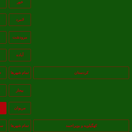
خور
ز
لامرد
مرودشت
آباده
ش
کردستان
تمام شهر‌ها
د
بيجار
مريوان
ب
کهگیلویه و بویراحمد
تمام شهر‌ها
سی