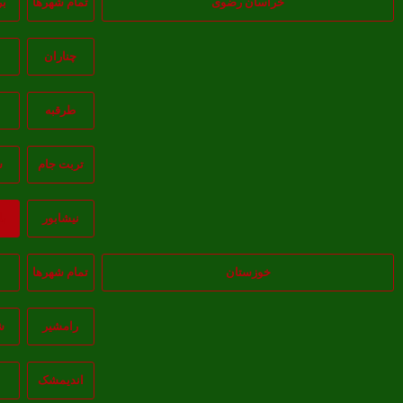
خراسان رضوی
تمام شهر‌ها
ب
چناران
خ
طرقبه
تربت جام
س
نيشابور
ب
خوزستان
تمام شهر‌ها
ا
رامشیر
ش
انديمشک