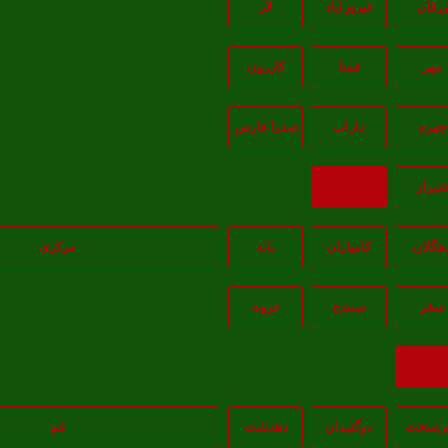
رقان
فیروزآباد
لار
مهر
فسا
کازرون
جهرم
داراب
صدرا-فارس
يراز
بازگشت
هگلان
کامیاران
بانه
مرکزی
سقز
سنندج
قروه
ازگشت
‌سخت
دوگنبدان
دهدشت
قم