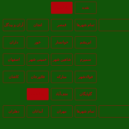
نقده
بازگشت
تمام شهر‌ها
قمصر
لنجان
آران و بیدگل
ابریشم
خوانسار
خور
داران
سمیرم
شاهین شهر
خمینی شهر
اصفهان
فولادشهر
مبارکه
فلاورجان
کاشان
گلپايگان
نجف‌آباد
بازگشت
تمام شهر‌ها
مهران
آبدانان
دهلران