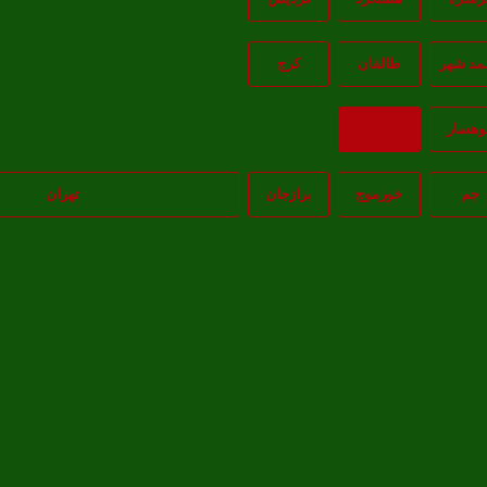
مد شهر
طالقان
کرج
وهسار
بازگشت
جم
خورموج
برازجان
تهران