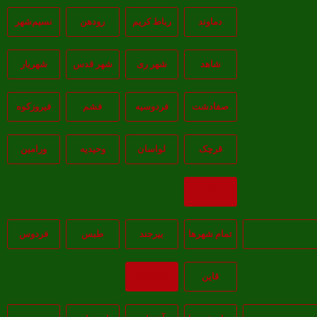
دماوند
رباط کریم
رودهن
نسيم‌شهر
شاهد
شهر ری
شهر قدس
شهریار
صفادشت
فردوسیه
فشم
فیروزکوه
قرچک
لواسان
وحیدیه
ورامین
بازگشت
تمام شهر‌ها
بيرجند
طبس
فردوس
قاين
بازگشت