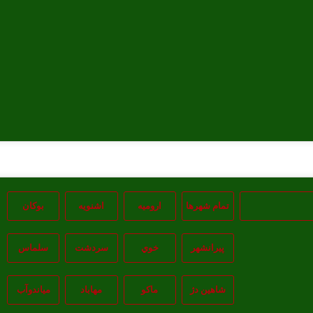
تمام شهر‌ها
اروميه
اشنويه
بوکان
پيرانشهر
خوي
سردشت
سلماس
شاهين دژ
ماکو
مهاباد
مياندوآب