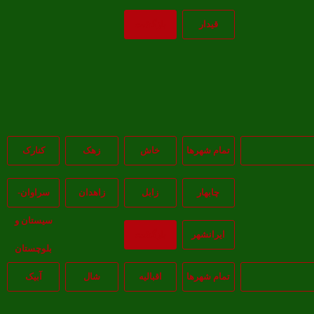
قيدار
بازگشت
تمام شهر‌ها
خاش
زهک
کنارک
چابهار
زابل
زاهدان
سراوان-
سيستان و
ايرانشهر
بازگشت
بلوچستان
تمام شهر‌ها
اقبالیه
شال
آبيک