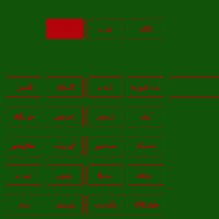
ايلام
ايوان
بازگشت
تمام شهر‌ها
کیلان
گلستان
آبسرد
آبعلی
ارجمند
باقرشهر
جوادآباد
شمشک
صباشهر
کهریزک
اسلام‌شهر
اندیشه
پيشوا
بومهن
تهران
چهاردانگه
پاکدشت
پردیس
پرند