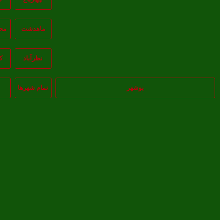
ماهدشت
مح
نظرآباد
ک
بوشهر
تمام شهر‌ها