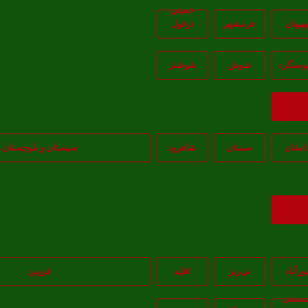
خميني
هبهان
خرمشهر
دزفول
سنگرد
شوش
شوشتر
ازگشت
امغان
سمنان
شاهرود
سیستان و بلوچستان
ازگشت
ورآباد
نی‌ریز
اقلید
قزوین
مسنی