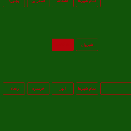
تمام شهر‌ها
آشخانه
اسفراين
بجنورد
شيروان
بازگشت
تمام شهر‌ها
ابهر
خرمدره
زنجان