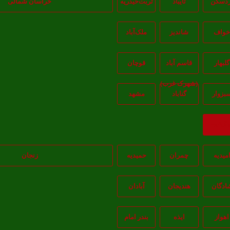
ردسکن
تایباد
تربت‌حیدریه
خراسان شمالی
واف
شاندیز
ملک‌آباد
گلبهار
قاسم آباد
قوچان
(شهرک غرب)
بزوار
گناباد
مشهد
ازگشت
میدیه
چمران
حمیدیه
زنجان
ادگان
هندیجان
آبادان
اهواز
ايذه
بندر امام