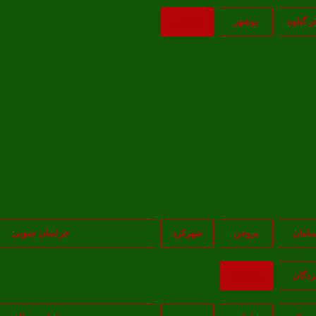
در گناوه
بوشهر
بازگشت
امان
بروجن
شهرکرد
خراسان جنوبی
ردگان
بازگشت