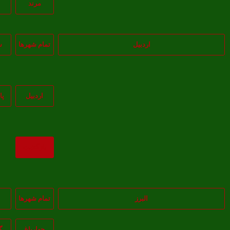
مرند
اردبیل
تمام شهر‌ها
س
اردبيل
پا
بازگشت
البرز
تمام شهر‌ها
چهارباغ
گ