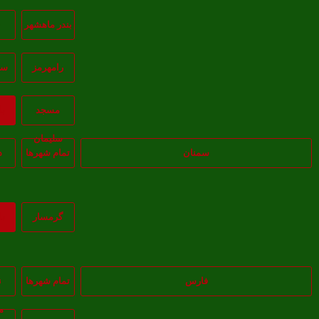
بندر ماهشهر
ب
رامهرمز
سو
مسجد
ب
سليمان
سمنان
تمام شهر‌ها
د
گرمسار
ب
فارس
تمام شهر‌ها
ن
م