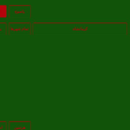
ياسوج
ب
کرمانشاه
تمام شهر‌ها
ب
هرسین
اس