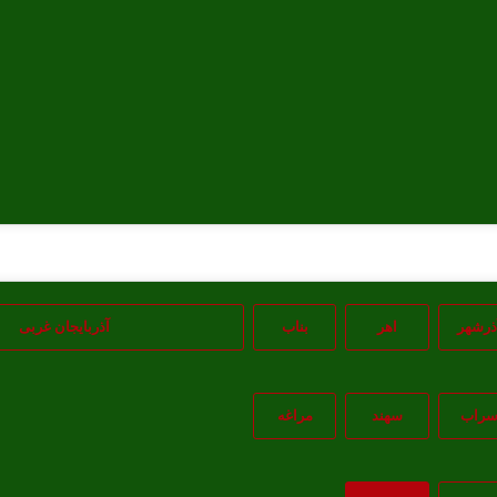
ذرشهر
اهر
بناب
آذربایجان غربی
راب
سهند
مراغه