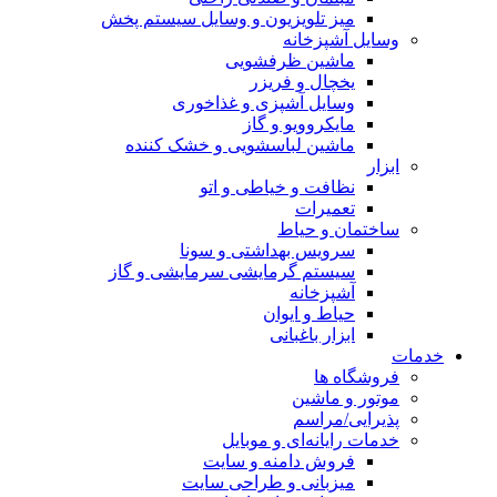
میز تلویزیون و وسایل سیستم پخش
وسایل آشپزخانه
ماشین ظرفشویی
یخچال و فریزر
وسایل آشپزی و غذاخوری
مایکروویو و گاز
ماشین لباسشویی و خشک کننده
ابزار
نظافت و خیاطی و اتو
تعمیرات
ساختمان و حیاط
سرویس بهداشتی و سونا
سیستم گرمایشی سرمایشی و گاز
آشپزخانه
حیاط و ایوان
ابزار باغبانی
خدمات
فروشگاه ها
موتور و ماشین
پذیرایی/مراسم
خدمات رایانه‌ای و موبایل
فروش دامنه و سایت
میزبانی و طراحی سایت