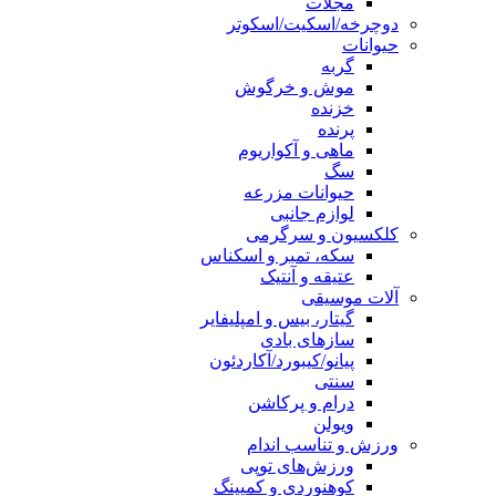
مجلات
دوچرخه/اسکیت/اسکوتر
حیوانات
گربه
موش و خرگوش
خزنده
پرنده
ماهی و آکواریوم
سگ
حیوانات مزرعه
لوازم جانبی
کلکسیون و سرگرمی
سکه، تمبر و اسکناس
عتیقه و آنتیک
آلات موسیقی
گیتار، بیس و امپلیفایر
سازهای بادی
پیانو/کیبورد/آکاردئون
سنتی
درام و پرکاشن
ویولن
ورزش و تناسب اندام
ورزش‌های توپی
کوهنوردی و کمپینگ