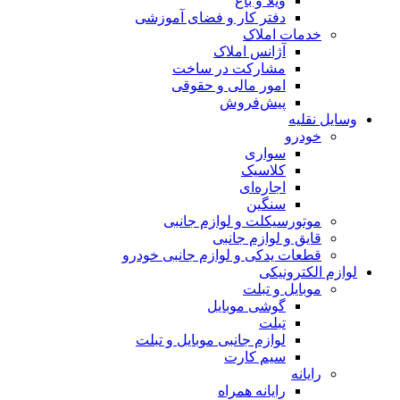
ویلا و باغ
دفتر کار و فضای آموزشی
خدمات املاک
آژانس املاک
مشارکت در ساخت
امور مالی و حقوقی
پیش‌فروش
وسایل نقلیه
خودرو
سواری
کلاسیک
اجاره‌ای
سنگین
موتورسیکلت و لوازم جانبی
قایق و لوازم جانبی
قطعات یدکی و لوازم جانبی خودرو
لوازم الکترونیکی
موبایل و تبلت
گوشی موبایل
تبلت
لوازم جانبی موبایل و تبلت
سیم کارت
رایانه
رایانه همراه