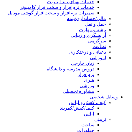
خدمات پهنای باند اینترنت
خدمات نرم‌افزار و سخت‌افزار کامپیوتر
تعمیرات نرم‌افزار و سخت‌افزار گوشی موبایل
مالی/حسابداری/بیمه
حمل و نقل
پیشه و مهارت
آرایشگری و زیبایی
سرگرمی
نظافت
باغبانی و درختکاری
آموزشی
زبان خارجی
دروس مدرسه و دانشگاه
نرم‌افزار
هنری
ورزشی
مشاوره تحصیلی
وسایل شخصی
کیف، کفش و لباس
کیف/کفش/کمربند
لباس
تزیینی
ساعت
جواهرات