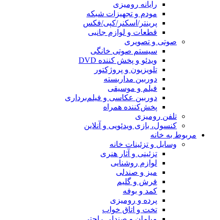
رایانه رومیزی
مودم و تجهیزات شبکه
پرینتر/اسکنر/کپی/فکس
قطعات و لوازم جانبی
صوتی و تصویری
سیستم صوتی خانگی
ویدئو و پخش کننده DVD
تلویزیون و پروژکتور
دوربین مداربسته
فیلم و موسیقی
دوربین عکاسی و فیلم‌برداری
پخش‌کننده همراه
تلفن رومیزی
کنسول، بازی‌ ویدئویی و آنلاین
مربوط به خانه
وسایل و تزئینات خانه
تزئینی و آثار هنری
لوازم روشنایی
میز و صندلی
فرش و گلیم
کمد و بوفه
پرده و رومیزی
تخت و اتاق خواب
مبلمان و صندلی راحتی