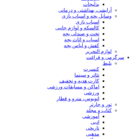
بدلیجات
آرایشی، بهداشتی و درمانی
وسایل بچه و اسباب بازی
اسباب بازی
کالسکه و لوازم جانبی
تخت و صندلی بچه
اسباب و اثاث بچه
کفش و لباس بچه
لوازم التحریر
سرگرمی و فراغت
بلیط
کنسرت
تئاتر و سینما
کارت هدیه و تخفیف
اماکن و مسابقات ورزشی
ورزشی
اتوبوس، مترو و قطار
تور و چارتر
کتاب و مجله
آموزشی
ادبی
تاریخی
مذهبی