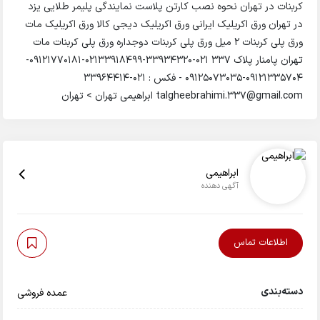
کربنات در تهران نحوه نصب کارتن پلاست نمایندگی پلیمر طلایی یزد
در تهران ورق اکریلیک ایرانی ورق اکریلیک دیجی کالا ورق اکریلیک مات
ورق پلی کربنات 2 میل ورق پلی کربنات دوجداره ورق پلی کربنات مات
تهران پامنار پلاک 337 021-33934320-02133918499-09121770181-
09121335704-09125073035 - فکس : 021-33964414
talgheebrahimi.337@gmail.com ابراهیمی تهران > تهران
ابراهیمی
آگهی دهنده
اطلاعات تماس
دسته‌بندی
عمده فروشی