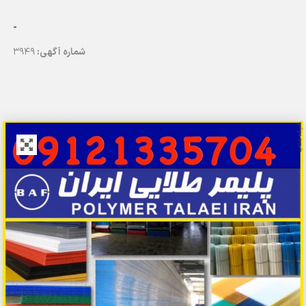
-
شماره آگهی:
3949