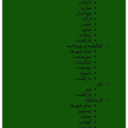
دلیجان
شازند
مهاجران
اراک
خمين
ساوه
محلات
بازگشت
کهگیلویه و بویراحمد
تمام شهر‌ها
سی‌سخت
دوگنبدان
دهدشت
ياسوج
بازگشت
قم
قم
بازگشت
کرمانشاه
تمام شهر‌ها
بیستون
صحنه
گهواره
هرسین