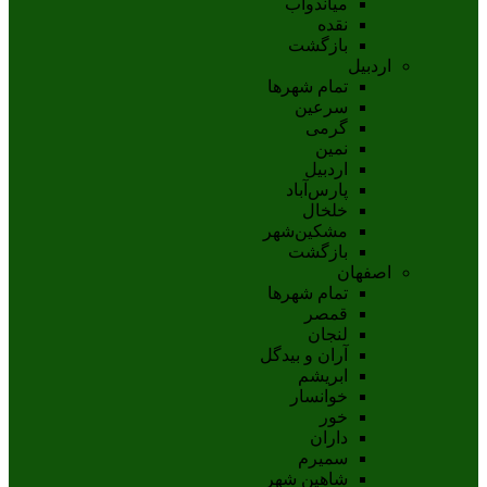
مياندوآب
نقده
بازگشت
اردبیل
تمام شهر‌ها
سرعین
گرمی
نمین
اردبيل
پارس‌آباد
خلخال
مشکين‌شهر
بازگشت
اصفهان
تمام شهر‌ها
قمصر
لنجان
آران و بیدگل
ابریشم
خوانسار
خور
داران
سمیرم
شاهین شهر