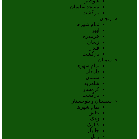
شوشتر
مسجد سليمان
بازگشت
زنجان
تمام شهر‌ها
ابهر
خرمدره
زنجان
قيدار
بازگشت
سمنان
تمام شهر‌ها
دامغان
سمنان
شاهرود
گرمسار
بازگشت
سیستان و بلوچستان
تمام شهر‌ها
خاش
زهک
کنارک
چابهار
زابل