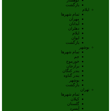
کوهسار
بازگشت
ایلام
تمام شهر‌ها
مهران
آبدانان
دهلران
ايلام
ايوان
بازگشت
بوشهر
تمام شهر‌ها
جم
خورموج
برازجان
بندر کنگان
بندر گناوه
بوشهر
بازگشت
تهران
تمام شهر‌ها
کیلان
گلستان
آبسرد