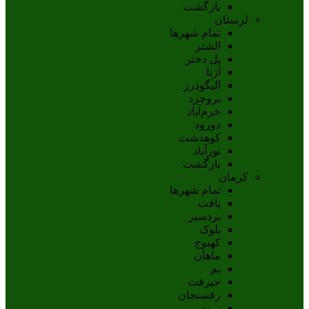
بازگشت
لرستان
تمام شهر‌ها
الشتر
پل دختر
ازنا
اليگودرز
بروجرد
خرم‌آباد
دورود
کوهدشت
نورآباد
بازگشت
کرمان
تمام شهر‌ها
بافت
بردسیر
بلوک
کهنوج
ماهان
بم
جيرفت
رفسنجان
زرند