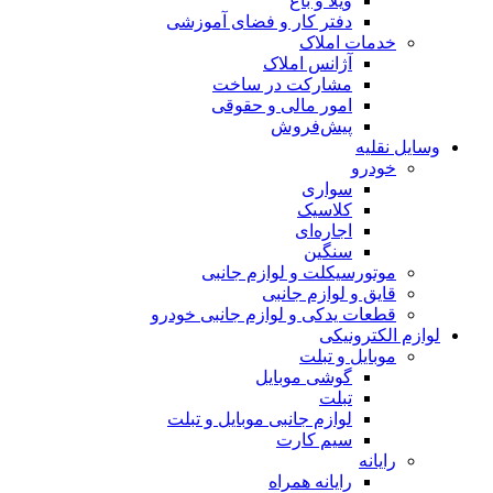
ویلا و باغ
دفتر کار و فضای آموزشی
خدمات املاک
آژانس املاک
مشارکت در ساخت
امور مالی و حقوقی
پیش‌فروش
وسایل نقلیه
خودرو
سواری
کلاسیک
اجاره‌ای
سنگین
موتورسیکلت و لوازم جانبی
قایق و لوازم جانبی
قطعات یدکی و لوازم جانبی خودرو
لوازم الکترونیکی
موبایل و تبلت
گوشی موبایل
تبلت
لوازم جانبی موبایل و تبلت
سیم کارت
رایانه
رایانه همراه