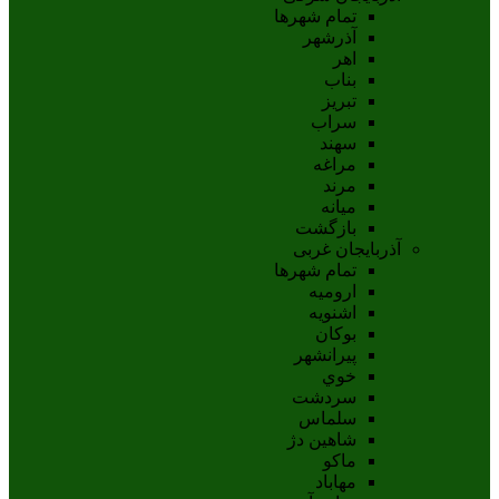
تمام شهر‌ها
آذرشهر
اهر
بناب
تبريز
سراب
سهند
مراغه
مرند
ميانه
بازگشت
آذربایجان غربی
تمام شهر‌ها
اروميه
اشنويه
بوکان
پيرانشهر
خوي
سردشت
سلماس
شاهين دژ
ماکو
مهاباد