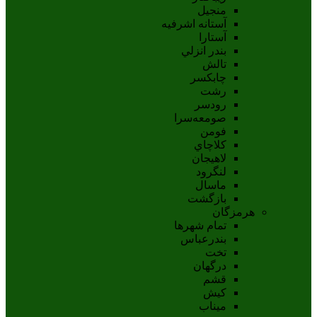
منجیل
آستانه اشرفيه
آستارا
بندر انزلي
تالش
چابکسر
رشت
رودسر
صومعه‌سرا
فومن
کلاچاي
لاهيجان
لنگرود
ماسال
بازگشت
هرمزگان
تمام شهر‌ها
بندرعباس
تخت
درگهان
قشم
کيش
ميناب