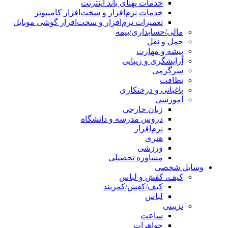
خدمات پهنای باند اینترنت
خدمات نرم‌افزار و سخت‌افزار کامپیوتر
تعمیرات نرم‌افزار و سخت‌افزار گوشی موبایل
مالی/حسابداری/بیمه
حمل و نقل
پیشه و مهارت
آرایشگری و زیبایی
سرگرمی
نظافت
باغبانی و درختکاری
آموزشی
زبان خارجی
دروس مدرسه و دانشگاه
نرم‌افزار
هنری
ورزشی
مشاوره تحصیلی
وسایل شخصی
کیف، کفش و لباس
کیف/کفش/کمربند
لباس
تزیینی
ساعت
جواهرات