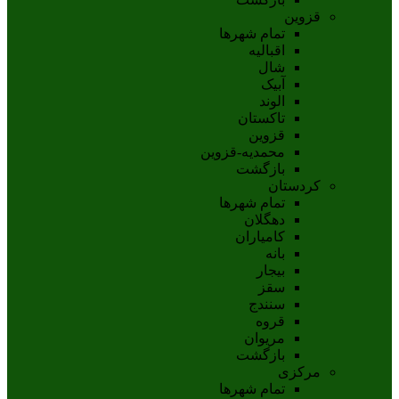
قزوین
تمام شهر‌ها
اقبالیه
شال
آبيک
الوند
تاکستان
قزوين
محمديه-قزوين
بازگشت
کردستان
تمام شهر‌ها
دهگلان
کامیاران
بانه
بيجار
سقز
سنندج
قروه
مريوان
بازگشت
مرکزی
تمام شهر‌ها