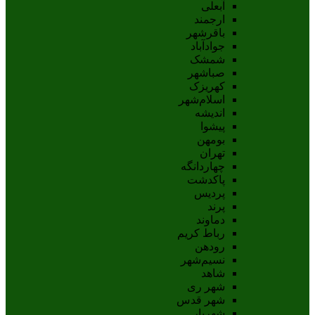
آبعلی
ارجمند
باقرشهر
جوادآباد
شمشک
صباشهر
کهریزک
اسلام‌شهر
اندیشه
پيشوا
بومهن
تهران
چهاردانگه
پاکدشت
پردیس
پرند
دماوند
رباط کریم
رودهن
نسيم‌شهر
شاهد
شهر ری
شهر قدس
شهریار