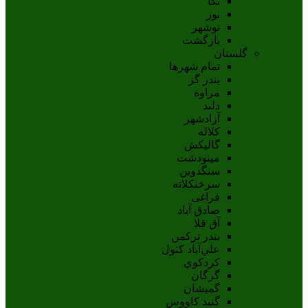
نکا
نور
نوشهر
بازگشت
گلستان
تمام شهر‌ها
بندر گز
مراوه
دلند
آزادشهر
کلاله
گالیکش
مینودشت
سنگدوین
سرخنکلاته
فراغی
صادق آباد
آق قلا
بندر ترکمن
علي‌آباد کتول
کردکوي
گرگان
گميشان
گنبد کاووس