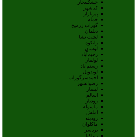
خشکبیجار
کیاشهر
پیربازار
خمام
گوراب زرمیخ
دیلمان
لشت نشا
رانکوه
لوشان
رحیم‌آباد
لولمان
رستم‌آباد
لوندویل
احمدسرگوراب
رضوانشهر
لیسار
اسالم
رودبار
ماسوله
املش
رودبنه
ماکلوان
بره‌سر
زیباکنار