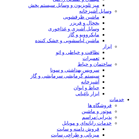
میز تلویزیون و وسایل سیستم پخش
وسایل آشپزخانه
ماشین ظرفشویی
یخچال و فریزر
وسایل آشپزی و غذاخوری
مایکروویو و گاز
ماشین لباسشویی و خشک کننده
ابزار
نظافت و خیاطی و اتو
تعمیرات
ساختمان و حیاط
سرویس بهداشتی و سونا
سیستم گرمایشی سرمایشی و گاز
آشپزخانه
حیاط و ایوان
ابزار باغبانی
خدمات
فروشگاه ها
موتور و ماشین
پذیرایی/مراسم
خدمات رایانه‌ای و موبایل
فروش دامنه و سایت
میزبانی و طراحی سایت