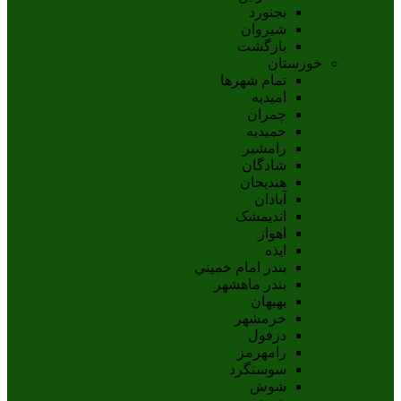
بجنورد
شيروان
بازگشت
خوزستان
تمام شهر‌ها
امیدیه
چمران
حمیدیه
رامشیر
شادگان
هندیجان
آبادان
انديمشک
اهواز
ايذه
بندر امام خميني
بندر ماهشهر
بهبهان
خرمشهر
دزفول
رامهرمز
سوسنگرد
شوش