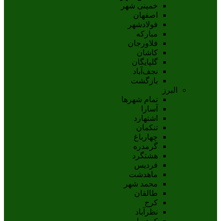
خمینی شهر
اصفهان
فولادشهر
مبارکه
فلاورجان
کاشان
گلپايگان
نجف‌آباد
بازگشت
البرز
تمام شهر‌ها
آسارا
اشتهارد
تنکمان
چهارباغ
گرمدره
هشتگرد
فردیس
ماهدشت
محمد شهر
طالقان
کرج
نظرآباد