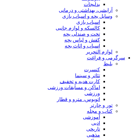
بدلیجات
آرایشی، بهداشتی و درمانی
وسایل بچه و اسباب بازی
اسباب بازی
کالسکه و لوازم جانبی
تخت و صندلی بچه
کفش و لباس بچه
اسباب و اثاث بچه
لوازم التحریر
سرگرمی و فراغت
بلیط
کنسرت
تئاتر و سینما
کارت هدیه و تخفیف
اماکن و مسابقات ورزشی
ورزشی
اتوبوس، مترو و قطار
تور و چارتر
کتاب و مجله
آموزشی
ادبی
تاریخی
مذهبی