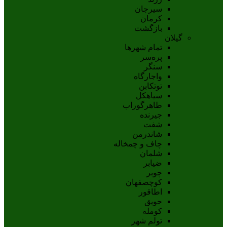
سيرجان
کرمان
بازگشت
گیلان
تمام شهر‌ها
پره‌سر
سنگر
واجارگاه
توتکابن
سیاهکل
طاهرگوراب
جیرنده
شفت
شاندرمن
چاف و چمخاله
شلمان
ضیابر
چوبر
کوچصفهان
اطاقور
حویق
کومله
تولم شهر