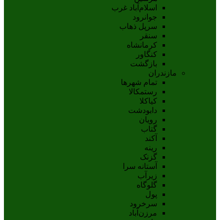
اسلام‌‌آباد غرب
جوانرود
سرپل ذهاب
سنقر
کرمانشاه
کنگاور
بازگشت
مازندران
تمام شهر‌ها
رستمکالا
کیاکلا
دابودشت
رویان
گتاب
آکند
رینه
گزنک
آستانه سرا
زیرآب
گلوگاه
پول
سرخرود
مرزن‌آباد