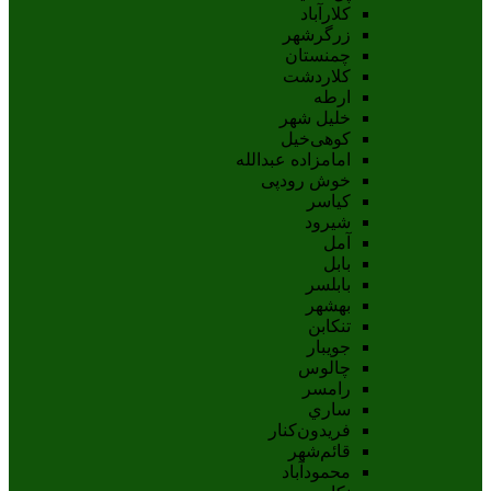
کلارآباد
زرگرشهر
چمنستان
کلاردشت
ارطه
خلیل شهر
کوهی‌خیل
امامزاده عبدالله
خوش رودپی
کیاسر
شیرود
آمل
بابل
بابلسر
بهشهر
تنکابن
جويبار
چالوس
رامسر
ساري
فريدون‌کنار
قائم‌شهر
محمودآباد