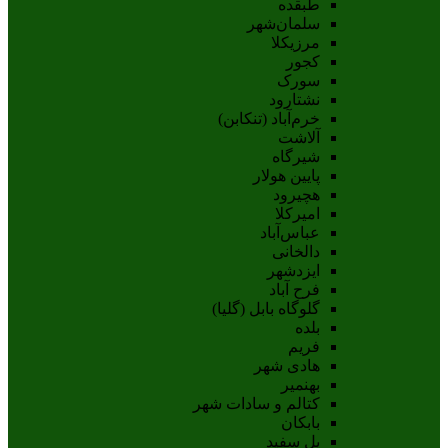
طبقده
سلمان‌شهر
مرزیکلا
کجور
سورک
نشتارود
خرم‌آباد (تنکابن)
آلاشت
شیرگاه
پایین هولار
هچیرود
امیرکلا
عباس‌آباد
دالخانی
ایزدشهر
فرح آباد
گلوگاه بابل (گلیا)
بلده
فریم
هادی شهر
بهنمیر
کتالم و سادات شهر
بابکان
پل سفید