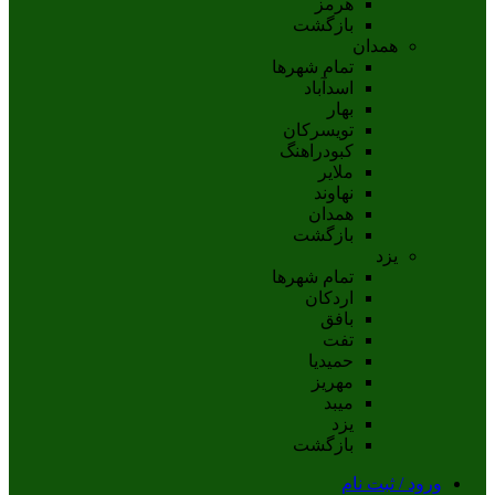
هرمز
بازگشت
همدان
تمام شهر‌ها
اسدآباد
بهار
تويسرکان
کبودراهنگ
ملاير
نهاوند
همدان
بازگشت
یزد
تمام شهر‌ها
اردکان
بافق
تفت
حميديا
مهریز
ميبد
يزد
بازگشت
ورود / ثبت نام