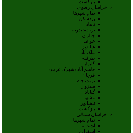
بازگشت
خراسان رضوی
تمام شهر‌ها
بردسکن
تایباد
تربت‌حیدریه
چناران
خواف
شاندیز
ملک‌آباد
طرقبه
گلبهار
قاسم آباد (شهرک غرب)
قوچان
تربت جام
سبزوار
گناباد
مشهد
نيشابور
بازگشت
خراسان شمالی
تمام شهر‌ها
آشخانه
اسفراين