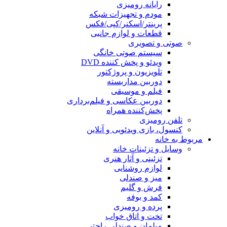
رایانه رومیزی
مودم و تجهیزات شبکه
پرینتر/اسکنر/کپی/فکس
قطعات و لوازم جانبی
صوتی و تصویری
سیستم صوتی خانگی
ویدئو و پخش کننده DVD
تلویزیون و پروژکتور
دوربین مداربسته
فیلم و موسیقی
دوربین عکاسی و فیلم‌برداری
پخش‌کننده همراه
تلفن رومیزی
کنسول، بازی‌ ویدئویی و آنلاین
مربوط به خانه
وسایل و تزئینات خانه
تزئینی و آثار هنری
لوازم روشنایی
میز و صندلی
فرش و گلیم
کمد و بوفه
پرده و رومیزی
تخت و اتاق خواب
مبلمان و صندلی راحتی