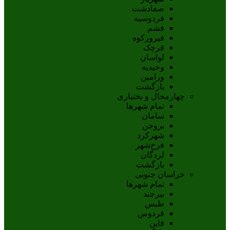
صفادشت
فردوسیه
فشم
فیروزکوه
قرچک
لواسان
وحیدیه
ورامین
بازگشت
چهارمحال و بختیاری
تمام شهر‌ها
سامان
بروجن
شهرکرد
فرخ‌شهر
لردگان
بازگشت
خراسان جنوبی
تمام شهر‌ها
بيرجند
طبس
فردوس
قاين