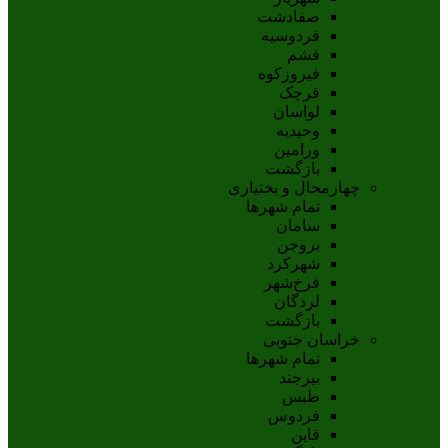
صفادشت
فردوسیه
فشم
فیروزکوه
قرچک
لواسان
وحیدیه
ورامین
بازگشت
چهارمحال و بختیاری
تمام شهر‌ها
سامان
بروجن
شهرکرد
فرخ‌شهر
لردگان
بازگشت
خراسان جنوبی
تمام شهر‌ها
بيرجند
طبس
فردوس
قاين