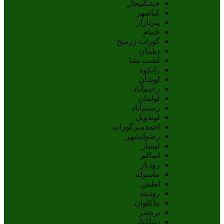
خشکبیجار
کیاشهر
پیربازار
خمام
گوراب زرمیخ
دیلمان
لشت نشا
رانکوه
لوشان
رحیم‌آباد
لولمان
رستم‌آباد
لوندویل
احمدسرگوراب
رضوانشهر
لیسار
اسالم
رودبار
ماسوله
املش
رودبنه
ماکلوان
بره‌سر
زیباکنار