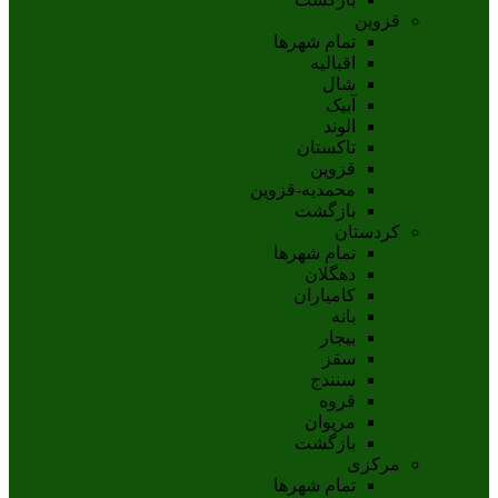
قزوین
تمام شهر‌ها
اقبالیه
شال
آبيک
الوند
تاکستان
قزوين
محمديه-قزوين
بازگشت
کردستان
تمام شهر‌ها
دهگلان
کامیاران
بانه
بيجار
سقز
سنندج
قروه
مريوان
بازگشت
مرکزی
تمام شهر‌ها