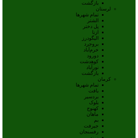
بازگشت
لرستان
تمام شهر‌ها
الشتر
پل دختر
ازنا
اليگودرز
بروجرد
خرم‌آباد
دورود
کوهدشت
نورآباد
بازگشت
کرمان
تمام شهر‌ها
بافت
بردسیر
بلوک
کهنوج
ماهان
بم
جيرفت
رفسنجان
زرند