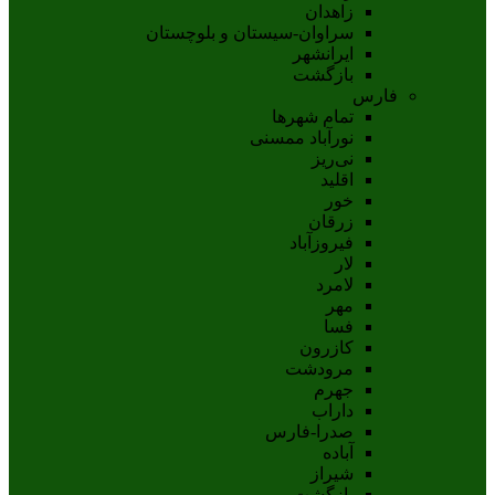
زاهدان
سراوان-سيستان و بلوچستان
ايرانشهر
بازگشت
فارس
تمام شهر‌ها
نورآباد ممسنی
نی‌ریز
اقلید
خور
زرقان
فیروزآباد
لار
لامرد
مهر
فسا
کازرون
مرودشت
جهرم
داراب
صدرا-فارس
آباده
شيراز
بازگشت