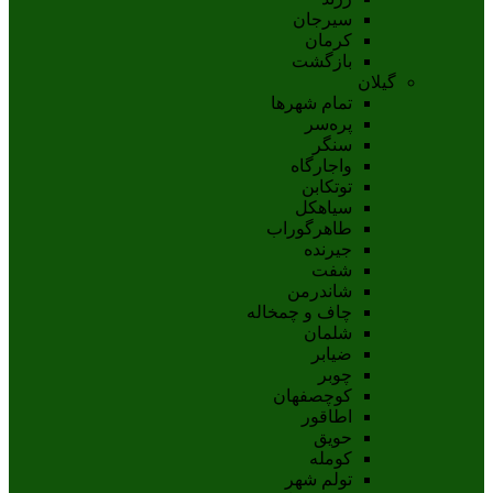
سيرجان
کرمان
بازگشت
گیلان
تمام شهر‌ها
پره‌سر
سنگر
واجارگاه
توتکابن
سیاهکل
طاهرگوراب
جیرنده
شفت
شاندرمن
چاف و چمخاله
شلمان
ضیابر
چوبر
کوچصفهان
اطاقور
حویق
کومله
تولم شهر