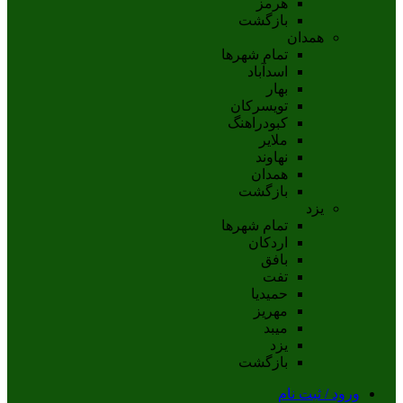
هرمز
بازگشت
همدان
تمام شهر‌ها
اسدآباد
بهار
تويسرکان
کبودراهنگ
ملاير
نهاوند
همدان
بازگشت
یزد
تمام شهر‌ها
اردکان
بافق
تفت
حميديا
مهریز
ميبد
يزد
بازگشت
ورود / ثبت نام