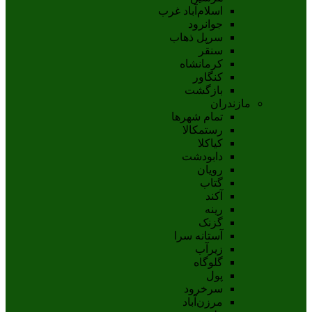
اسلام‌‌آباد غرب
جوانرود
سرپل ذهاب
سنقر
کرمانشاه
کنگاور
بازگشت
مازندران
تمام شهر‌ها
رستمکالا
کیاکلا
دابودشت
رویان
گتاب
آکند
رینه
گزنک
آستانه سرا
زیرآب
گلوگاه
پول
سرخرود
مرزن‌آباد