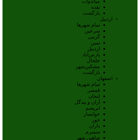
مياندوآب
نقده
بازگشت
اردبیل
تمام شهر‌ها
سرعین
گرمی
نمین
اردبيل
پارس‌آباد
خلخال
مشکين‌شهر
بازگشت
اصفهان
تمام شهر‌ها
قمصر
لنجان
آران و بیدگل
ابریشم
خوانسار
خور
داران
سمیرم
شاهین شهر