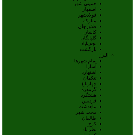
خمینی شهر
اصفهان
فولادشهر
مبارکه
فلاورجان
کاشان
گلپايگان
نجف‌آباد
بازگشت
البرز
تمام شهر‌ها
آسارا
اشتهارد
تنکمان
چهارباغ
گرمدره
هشتگرد
فردیس
ماهدشت
محمد شهر
طالقان
کرج
نظرآباد