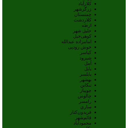
کلارآباد
زرگرشهر
چمنستان
کلاردشت
ارطه
خلیل شهر
کوهی‌خیل
امامزاده عبدالله
خوش رودپی
کیاسر
شیرود
آمل
بابل
بابلسر
بهشهر
تنکابن
جويبار
چالوس
رامسر
ساري
فريدون‌کنار
قائم‌شهر
محمودآباد