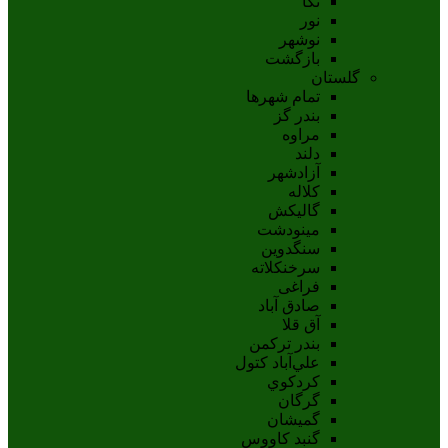
نکا
نور
نوشهر
بازگشت
گلستان
تمام شهر‌ها
بندر گز
مراوه
دلند
آزادشهر
کلاله
گالیکش
مینودشت
سنگدوین
سرخنکلاته
فراغی
صادق آباد
آق قلا
بندر ترکمن
علي‌آباد کتول
کردکوي
گرگان
گميشان
گنبد کاووس