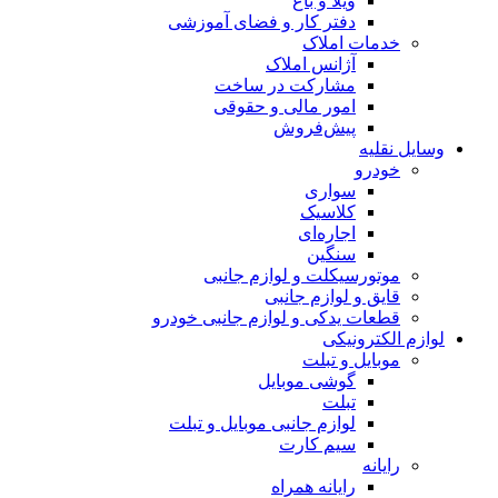
ویلا و باغ
دفتر کار و فضای آموزشی
خدمات املاک
آژانس املاک
مشارکت در ساخت
امور مالی و حقوقی
پیش‌فروش
وسایل نقلیه
خودرو
سواری
کلاسیک
اجاره‌ای
سنگین
موتورسیکلت و لوازم جانبی
قایق و لوازم جانبی
قطعات یدکی و لوازم جانبی خودرو
لوازم الکترونیکی
موبایل و تبلت
گوشی موبایل
تبلت
لوازم جانبی موبایل و تبلت
سیم کارت
رایانه
رایانه همراه