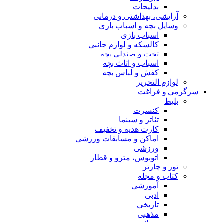
بدلیجات
آرایشی، بهداشتی و درمانی
وسایل بچه و اسباب بازی
اسباب بازی
کالسکه و لوازم جانبی
تخت و صندلی بچه
اسباب و اثاث بچه
کفش و لباس بچه
لوازم التحریر
سرگرمی و فراغت
بلیط
کنسرت
تئاتر و سینما
کارت هدیه و تخفیف
اماکن و مسابقات ورزشی
ورزشی
اتوبوس، مترو و قطار
تور و چارتر
کتاب و مجله
آموزشی
ادبی
تاریخی
مذهبی