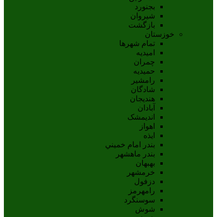
بجنورد
شيروان
بازگشت
خوزستان
تمام شهر‌ها
امیدیه
چمران
حمیدیه
رامشیر
شادگان
هندیجان
آبادان
انديمشک
اهواز
ايذه
بندر امام خميني
بندر ماهشهر
بهبهان
خرمشهر
دزفول
رامهرمز
سوسنگرد
شوش