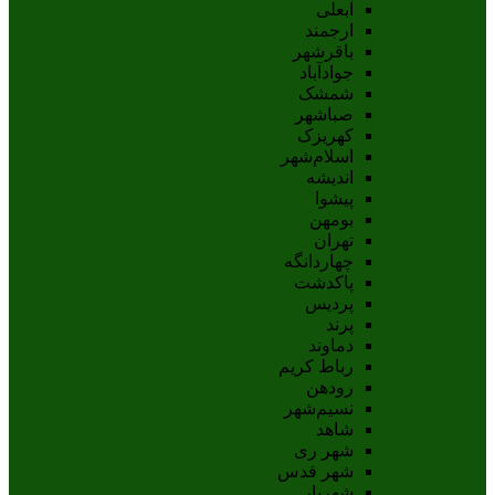
آبعلی
ارجمند
باقرشهر
جوادآباد
شمشک
صباشهر
کهریزک
اسلام‌شهر
اندیشه
پيشوا
بومهن
تهران
چهاردانگه
پاکدشت
پردیس
پرند
دماوند
رباط کریم
رودهن
نسيم‌شهر
شاهد
شهر ری
شهر قدس
شهریار