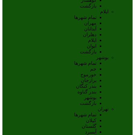
کوهسار
بازگشت
ایلام
تمام شهر‌ها
مهران
آبدانان
دهلران
ايلام
ايوان
بازگشت
بوشهر
تمام شهر‌ها
جم
خورموج
برازجان
بندر کنگان
بندر گناوه
بوشهر
بازگشت
تهران
تمام شهر‌ها
کیلان
گلستان
آبسرد