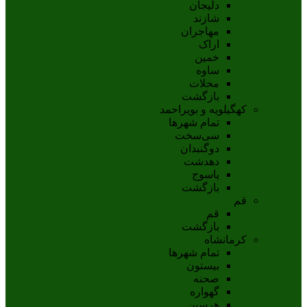
دلیجان
شازند
مهاجران
اراک
خمين
ساوه
محلات
بازگشت
کهگیلویه و بویراحمد
تمام شهر‌ها
سی‌سخت
دوگنبدان
دهدشت
ياسوج
بازگشت
قم
قم
بازگشت
کرمانشاه
تمام شهر‌ها
بیستون
صحنه
گهواره
هرسین