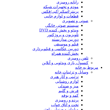
رایانه رومیزی
مودم و تجهیزات شبکه
پرینتر/اسکنر/کپی/فکس
قطعات و لوازم جانبی
صوتی و تصویری
سیستم صوتی خانگی
ویدئو و پخش کننده DVD
تلویزیون و پروژکتور
دوربین مداربسته
فیلم و موسیقی
دوربین عکاسی و فیلم‌برداری
پخش‌کننده همراه
تلفن رومیزی
کنسول، بازی‌ ویدئویی و آنلاین
مربوط به خانه
وسایل و تزئینات خانه
تزئینی و آثار هنری
لوازم روشنایی
میز و صندلی
فرش و گلیم
کمد و بوفه
پرده و رومیزی
تخت و اتاق خواب
مبلمان و صندلی راحتی