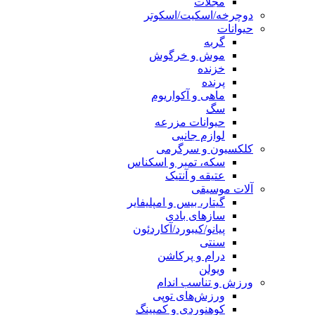
مجلات
دوچرخه/اسکیت/اسکوتر
حیوانات
گربه
موش و خرگوش
خزنده
پرنده
ماهی و آکواریوم
سگ
حیوانات مزرعه
لوازم جانبی
کلکسیون و سرگرمی
سکه، تمبر و اسکناس
عتیقه و آنتیک
آلات موسیقی
گیتار، بیس و امپلیفایر
سازهای بادی
پیانو/کیبورد/آکاردئون
سنتی
درام و پرکاشن
ویولن
ورزش و تناسب اندام
ورزش‌های توپی
کوهنوردی و کمپینگ