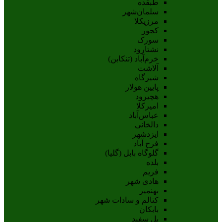
طبقده
سلمان‌شهر
مرزیکلا
کجور
سورک
نشتارود
خرم‌آباد (تنکابن)
آلاشت
شیرگاه
پایین هولار
هچیرود
امیرکلا
عباس‌آباد
دالخانی
ایزدشهر
فرح آباد
گلوگاه بابل (گلیا)
بلده
فریم
هادی شهر
بهنمیر
کتالم و سادات شهر
بابکان
پل سفید