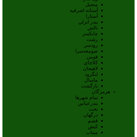
منجیل
آستانه اشرفيه
آستارا
بندر انزلي
تالش
چابکسر
رشت
رودسر
صومعه‌سرا
فومن
کلاچاي
لاهيجان
لنگرود
ماسال
بازگشت
هرمزگان
تمام شهر‌ها
بندرعباس
تخت
درگهان
قشم
کيش
ميناب