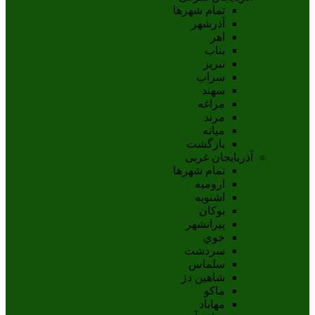
تمام شهر‌ها
آذرشهر
اهر
بناب
تبريز
سراب
سهند
مراغه
مرند
ميانه
بازگشت
آذربایجان غربی
تمام شهر‌ها
اروميه
اشنويه
بوکان
پيرانشهر
خوي
سردشت
سلماس
شاهين دژ
ماکو
مهاباد