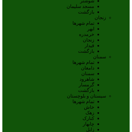
شوشتر
مسجد سليمان
بازگشت
زنجان
تمام شهر‌ها
ابهر
خرمدره
زنجان
قيدار
بازگشت
سمنان
تمام شهر‌ها
دامغان
سمنان
شاهرود
گرمسار
بازگشت
سیستان و بلوچستان
تمام شهر‌ها
خاش
زهک
کنارک
چابهار
زابل