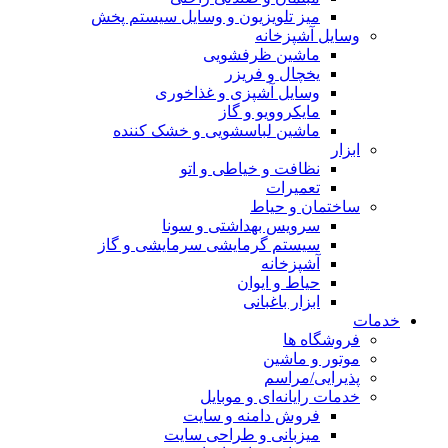
میز تلویزیون و وسایل سیستم پخش
وسایل آشپزخانه
ماشین ظرفشویی
یخچال و فریزر
وسایل آشپزی و غذاخوری
مایکروویو و گاز
ماشین لباسشویی و خشک کننده
ابزار
نظافت و خیاطی و اتو
تعمیرات
ساختمان و حیاط
سرویس بهداشتی و سونا
سیستم گرمایشی سرمایشی و گاز
آشپزخانه
حیاط و ایوان
ابزار باغبانی
خدمات
فروشگاه ها
موتور و ماشین
پذیرایی/مراسم
خدمات رایانه‌ای و موبایل
فروش دامنه و سایت
میزبانی و طراحی سایت