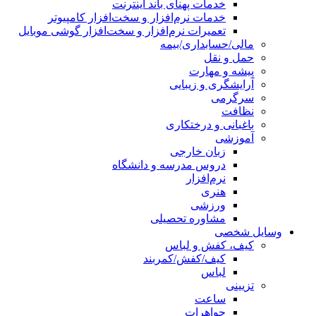
خدمات پهنای باند اینترنت
خدمات نرم‌افزار و سخت‌افزار کامپیوتر
تعمیرات نرم‌افزار و سخت‌افزار گوشی موبایل
مالی/حسابداری/بیمه
حمل و نقل
پیشه و مهارت
آرایشگری و زیبایی
سرگرمی
نظافت
باغبانی و درختکاری
آموزشی
زبان خارجی
دروس مدرسه و دانشگاه
نرم‌افزار
هنری
ورزشی
مشاوره تحصیلی
وسایل شخصی
کیف، کفش و لباس
کیف/کفش/کمربند
لباس
تزیینی
ساعت
جواهرات