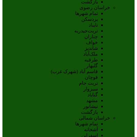
بازگشت
خراسان رضوی
تمام شهر‌ها
بردسکن
تایباد
تربت‌حیدریه
چناران
خواف
شاندیز
ملک‌آباد
طرقبه
گلبهار
قاسم آباد (شهرک غرب)
قوچان
تربت جام
سبزوار
گناباد
مشهد
نيشابور
بازگشت
خراسان شمالی
تمام شهر‌ها
آشخانه
اسفراين