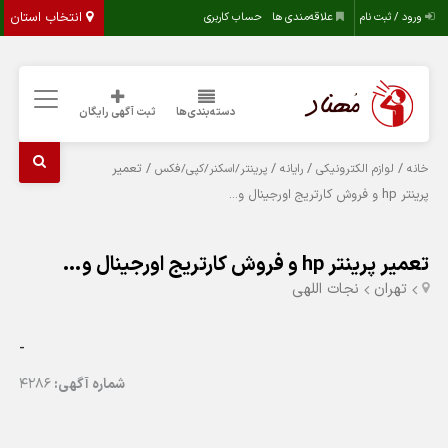
انتخاب استان
ورود / ثبت نام
علاقه‌مندی ها
حساب کاربری
دسته‌بندی‌ها
ثبت آگهی رایگان
/
/
/
/ تعمیر
خانه
لوازم الکترونیکی
رایانه
پرینتر/اسکنر/کپی/فکس
پرینتر hp و فروش کارتریج اورجینال و…
تعمیر پرینتر hp و فروش کارتریج اورجینال و…
تهران
نجات اللهی
-
شماره آگهی:
4286