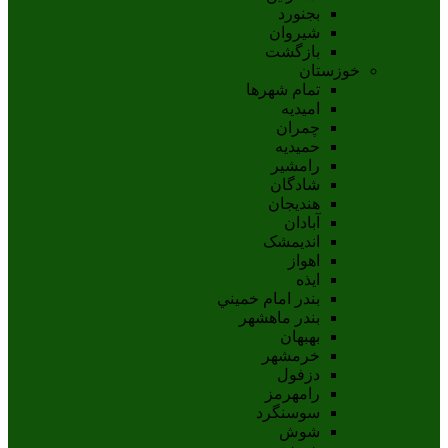
بجنورد
شيروان
بازگشت
خوزستان
تمام شهر‌ها
امیدیه
چمران
حمیدیه
رامشیر
شادگان
هندیجان
آبادان
انديمشک
اهواز
ايذه
بندر امام خميني
بندر ماهشهر
بهبهان
خرمشهر
دزفول
رامهرمز
سوسنگرد
شوش