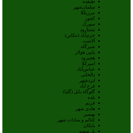
طبقده
سلمان‌شهر
مرزیکلا
کجور
سورک
نشتارود
خرم‌آباد (تنکابن)
آلاشت
شیرگاه
پایین هولار
هچیرود
امیرکلا
عباس‌آباد
دالخانی
ایزدشهر
فرح آباد
گلوگاه بابل (گلیا)
بلده
فریم
هادی شهر
بهنمیر
کتالم و سادات شهر
بابکان
پل سفید