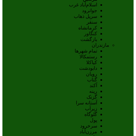
اسلام‌‌آباد غرب
جوانرود
سرپل ذهاب
سنقر
کرمانشاه
کنگاور
بازگشت
مازندران
تمام شهر‌ها
رستمکالا
کیاکلا
دابودشت
رویان
گتاب
آکند
رینه
گزنک
آستانه سرا
زیرآب
گلوگاه
پول
سرخرود
مرزن‌آباد