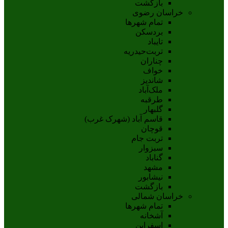
بازگشت
خراسان رضوی
تمام شهر‌ها
بردسکن
تایباد
تربت‌حیدریه
چناران
خواف
شاندیز
ملک‌آباد
طرقبه
گلبهار
قاسم آباد (شهرک غرب)
قوچان
تربت جام
سبزوار
گناباد
مشهد
نيشابور
بازگشت
خراسان شمالی
تمام شهر‌ها
آشخانه
اسفراين