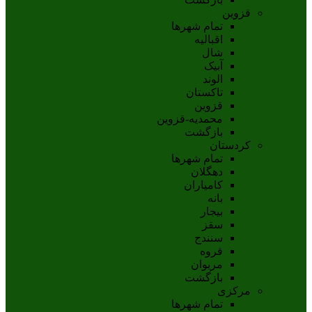
قزوین
تمام شهر‌ها
اقبالیه
شال
آبيک
الوند
تاکستان
قزوين
محمديه-قزوين
بازگشت
کردستان
تمام شهر‌ها
دهگلان
کامیاران
بانه
بيجار
سقز
سنندج
قروه
مريوان
بازگشت
مرکزی
تمام شهر‌ها