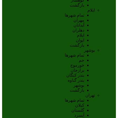
کوهسار
بازگشت
ایلام
تمام شهر‌ها
مهران
آبدانان
دهلران
ايلام
ايوان
بازگشت
بوشهر
تمام شهر‌ها
جم
خورموج
برازجان
بندر کنگان
بندر گناوه
بوشهر
بازگشت
تهران
تمام شهر‌ها
کیلان
گلستان
آبسرد