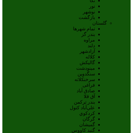
نکا
نور
نوشهر
بازگشت
گلستان
تمام شهر‌ها
بندر گز
مراوه
دلند
آزادشهر
کلاله
گالیکش
مینودشت
سنگدوین
سرخنکلاته
فراغی
صادق آباد
آق قلا
بندر ترکمن
علي‌آباد کتول
کردکوي
گرگان
گميشان
گنبد کاووس