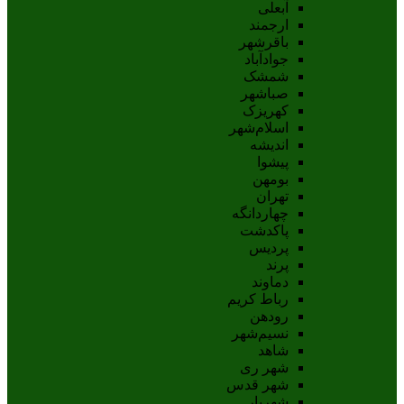
آبعلی
ارجمند
باقرشهر
جوادآباد
شمشک
صباشهر
کهریزک
اسلام‌شهر
اندیشه
پيشوا
بومهن
تهران
چهاردانگه
پاکدشت
پردیس
پرند
دماوند
رباط کریم
رودهن
نسيم‌شهر
شاهد
شهر ری
شهر قدس
شهریار