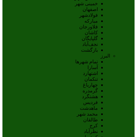
خمینی شهر
اصفهان
فولادشهر
مبارکه
فلاورجان
کاشان
گلپايگان
نجف‌آباد
بازگشت
البرز
تمام شهر‌ها
آسارا
اشتهارد
تنکمان
چهارباغ
گرمدره
هشتگرد
فردیس
ماهدشت
محمد شهر
طالقان
کرج
نظرآباد