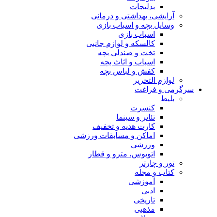
بدلیجات
آرایشی، بهداشتی و درمانی
وسایل بچه و اسباب بازی
اسباب بازی
کالسکه و لوازم جانبی
تخت و صندلی بچه
اسباب و اثاث بچه
کفش و لباس بچه
لوازم التحریر
سرگرمی و فراغت
بلیط
کنسرت
تئاتر و سینما
کارت هدیه و تخفیف
اماکن و مسابقات ورزشی
ورزشی
اتوبوس، مترو و قطار
تور و چارتر
کتاب و مجله
آموزشی
ادبی
تاریخی
مذهبی