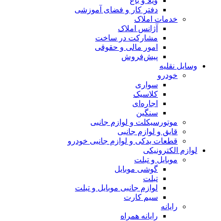
ویلا و باغ
دفتر کار و فضای آموزشی
خدمات املاک
آژانس املاک
مشارکت در ساخت
امور مالی و حقوقی
پیش‌فروش
وسایل نقلیه
خودرو
سواری
کلاسیک
اجاره‌ای
سنگین
موتورسیکلت و لوازم جانبی
قایق و لوازم جانبی
قطعات یدکی و لوازم جانبی خودرو
لوازم الکترونیکی
موبایل و تبلت
گوشی موبایل
تبلت
لوازم جانبی موبایل و تبلت
سیم کارت
رایانه
رایانه همراه