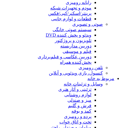
رایانه رومیزی
مودم و تجهیزات شبکه
پرینتر/اسکنر/کپی/فکس
قطعات و لوازم جانبی
صوتی و تصویری
سیستم صوتی خانگی
ویدئو و پخش کننده DVD
تلویزیون و پروژکتور
دوربین مداربسته
فیلم و موسیقی
دوربین عکاسی و فیلم‌برداری
پخش‌کننده همراه
تلفن رومیزی
کنسول، بازی‌ ویدئویی و آنلاین
مربوط به خانه
وسایل و تزئینات خانه
تزئینی و آثار هنری
لوازم روشنایی
میز و صندلی
فرش و گلیم
کمد و بوفه
پرده و رومیزی
تخت و اتاق خواب
مبلمان و صندلی راحتی