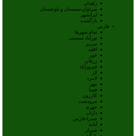
زاهدان
سراوان-سيستان و بلوچستان
ايرانشهر
بازگشت
فارس
تمام شهر‌ها
نورآباد ممسنی
نی‌ریز
اقلید
خور
زرقان
فیروزآباد
لار
لامرد
مهر
فسا
کازرون
مرودشت
جهرم
داراب
صدرا-فارس
آباده
شيراز
بازگشت