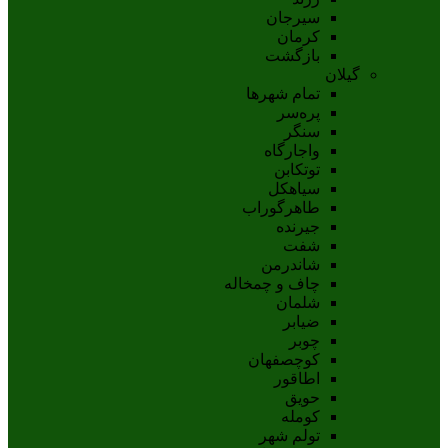
سيرجان
کرمان
بازگشت
گیلان
تمام شهر‌ها
پره‌سر
سنگر
واجارگاه
توتکابن
سیاهکل
طاهرگوراب
جیرنده
شفت
شاندرمن
چاف و چمخاله
شلمان
ضیابر
چوبر
کوچصفهان
اطاقور
حویق
کومله
تولم شهر