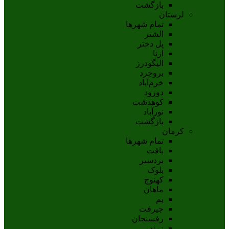
بازگشت
لرستان
تمام شهر‌ها
الشتر
پل دختر
ازنا
اليگودرز
بروجرد
خرم‌آباد
دورود
کوهدشت
نورآباد
بازگشت
کرمان
تمام شهر‌ها
بافت
بردسیر
بلوک
کهنوج
ماهان
بم
جيرفت
رفسنجان
زرند