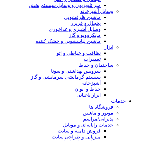
میز تلویزیون و وسایل سیستم پخش
وسایل آشپزخانه
ماشین ظرفشویی
یخچال و فریزر
وسایل آشپزی و غذاخوری
مایکروویو و گاز
ماشین لباسشویی و خشک کننده
ابزار
نظافت و خیاطی و اتو
تعمیرات
ساختمان و حیاط
سرویس بهداشتی و سونا
سیستم گرمایشی سرمایشی و گاز
آشپزخانه
حیاط و ایوان
ابزار باغبانی
خدمات
فروشگاه ها
موتور و ماشین
پذیرایی/مراسم
خدمات رایانه‌ای و موبایل
فروش دامنه و سایت
میزبانی و طراحی سایت