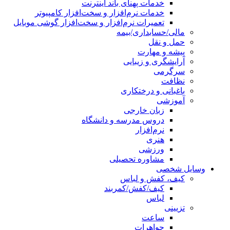
خدمات پهنای باند اینترنت
خدمات نرم‌افزار و سخت‌افزار کامپیوتر
تعمیرات نرم‌افزار و سخت‌افزار گوشی موبایل
مالی/حسابداری/بیمه
حمل و نقل
پیشه و مهارت
آرایشگری و زیبایی
سرگرمی
نظافت
باغبانی و درختکاری
آموزشی
زبان خارجی
دروس مدرسه و دانشگاه
نرم‌افزار
هنری
ورزشی
مشاوره تحصیلی
وسایل شخصی
کیف، کفش و لباس
کیف/کفش/کمربند
لباس
تزیینی
ساعت
جواهرات