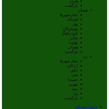
هرمز
بازگشت
همدان
تمام شهر‌ها
اسدآباد
بهار
تويسرکان
کبودراهنگ
ملاير
نهاوند
همدان
بازگشت
یزد
تمام شهر‌ها
اردکان
بافق
تفت
حميديا
مهریز
ميبد
يزد
بازگشت
ورود / ثبت نام