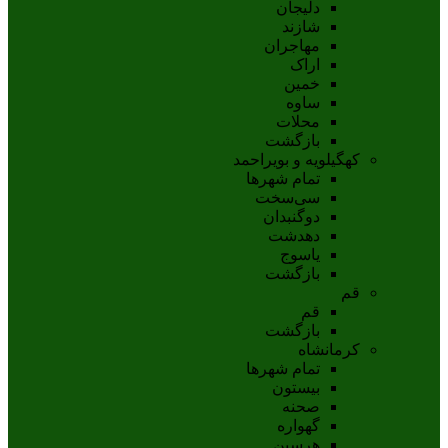
دلیجان
شازند
مهاجران
اراک
خمين
ساوه
محلات
بازگشت
کهگیلویه و بویراحمد
تمام شهر‌ها
سی‌سخت
دوگنبدان
دهدشت
ياسوج
بازگشت
قم
قم
بازگشت
کرمانشاه
تمام شهر‌ها
بیستون
صحنه
گهواره
هرسین