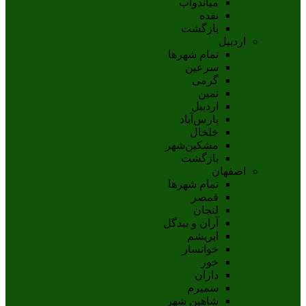
مياندوآب
نقده
بازگشت
اردبیل
تمام شهر‌ها
سرعین
گرمی
نمین
اردبيل
پارس‌آباد
خلخال
مشکين‌شهر
بازگشت
اصفهان
تمام شهر‌ها
قمصر
لنجان
آران و بیدگل
ابریشم
خوانسار
خور
داران
سمیرم
شاهین شهر