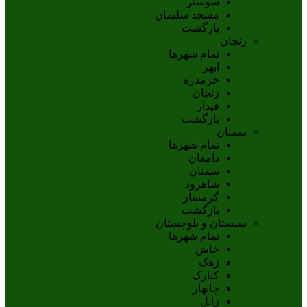
شوشتر
مسجد سليمان
بازگشت
زنجان
تمام شهر‌ها
ابهر
خرمدره
زنجان
قيدار
بازگشت
سمنان
تمام شهر‌ها
دامغان
سمنان
شاهرود
گرمسار
بازگشت
سیستان و بلوچستان
تمام شهر‌ها
خاش
زهک
کنارک
چابهار
زابل