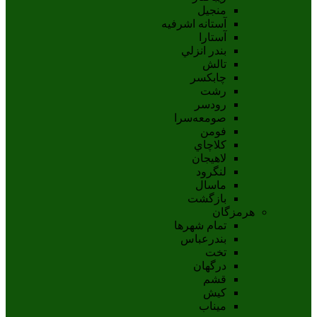
منجیل
آستانه اشرفيه
آستارا
بندر انزلي
تالش
چابکسر
رشت
رودسر
صومعه‌سرا
فومن
کلاچاي
لاهيجان
لنگرود
ماسال
بازگشت
هرمزگان
تمام شهر‌ها
بندرعباس
تخت
درگهان
قشم
کيش
ميناب