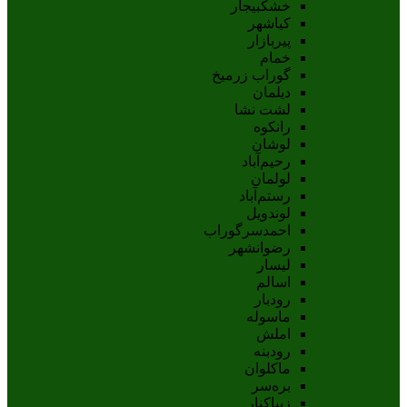
خشکبیجار
کیاشهر
پیربازار
خمام
گوراب زرمیخ
دیلمان
لشت نشا
رانکوه
لوشان
رحیم‌آباد
لولمان
رستم‌آباد
لوندویل
احمدسرگوراب
رضوانشهر
لیسار
اسالم
رودبار
ماسوله
املش
رودبنه
ماکلوان
بره‌سر
زیباکنار