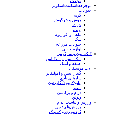
مجلات
دوچرخه/اسکیت/اسکوتر
حیوانات
گربه
موش و خرگوش
خزنده
پرنده
ماهی و آکواریوم
سگ
حیوانات مزرعه
لوازم جانبی
کلکسیون و سرگرمی
سکه، تمبر و اسکناس
عتیقه و آنتیک
آلات موسیقی
گیتار، بیس و امپلیفایر
سازهای بادی
پیانو/کیبورد/آکاردئون
سنتی
درام و پرکاشن
ویولن
ورزش و تناسب اندام
ورزش‌های توپی
کوهنوردی و کمپینگ