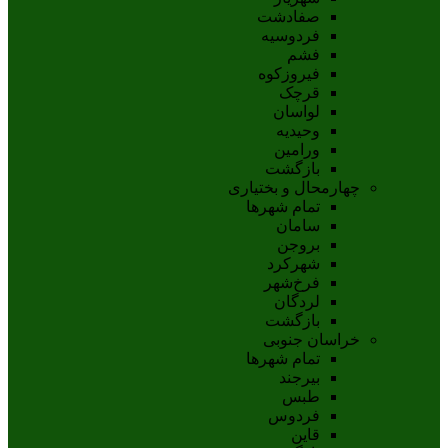
صفادشت
فردوسیه
فشم
فیروزکوه
قرچک
لواسان
وحیدیه
ورامین
بازگشت
چهارمحال و بختیاری
تمام شهر‌ها
سامان
بروجن
شهرکرد
فرخ‌شهر
لردگان
بازگشت
خراسان جنوبی
تمام شهر‌ها
بيرجند
طبس
فردوس
قاين