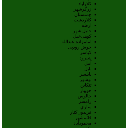
کلارآباد
زرگرشهر
چمنستان
کلاردشت
ارطه
خلیل شهر
کوهی‌خیل
امامزاده عبدالله
خوش رودپی
کیاسر
شیرود
آمل
بابل
بابلسر
بهشهر
تنکابن
جويبار
چالوس
رامسر
ساري
فريدون‌کنار
قائم‌شهر
محمودآباد