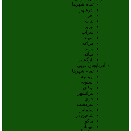
تمام شهر‌ها
آذرشهر
اهر
بناب
تبريز
سراب
سهند
مراغه
مرند
ميانه
بازگشت
آذربایجان غربی
تمام شهر‌ها
اروميه
اشنويه
بوکان
پيرانشهر
خوي
سردشت
سلماس
شاهين دژ
ماکو
مهاباد