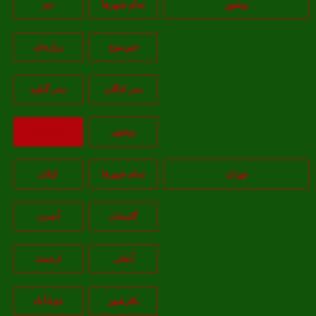
بوشهر
تمام شهر‌ها
جم
خورموج
برازجان
بندر کنگان
بندر گناوه
بوشهر
بازگشت
تهران
تمام شهر‌ها
کیلان
گلستان
آبسرد
آبعلی
ارجمند
باقرشهر
جوادآباد