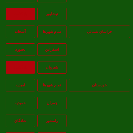
نيشابور
بازگشت
خراسان شمالی
تمام شهر‌ها
آشخانه
اسفراين
بجنورد
شيروان
بازگشت
خوزستان
تمام شهر‌ها
امیدیه
چمران
حمیدیه
رامشیر
شادگان