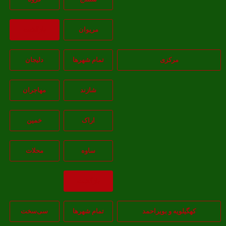
مريوان
بازگشت
مرکزی
تمام شهر‌ها
دلیجان
شازند
مهاجران
اراک
خمين
ساوه
محلات
بازگشت
هگیلویه و بویراحمد
تمام شهر‌ها
سی‌سخت