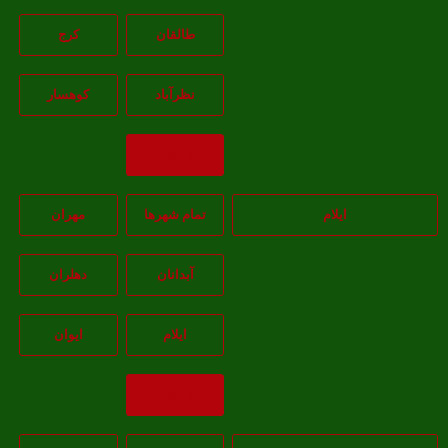
طالقان
کرج
نظرآباد
کوهسار
بازگشت
ایلام
تمام شهر‌ها
مهران
آبدانان
دهلران
ايلام
ايوان
بازگشت