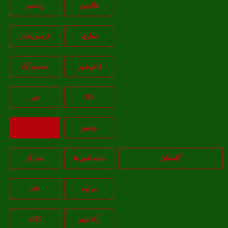
چالوس
رامسر
ساري
فريدون‌کنار
قائم‌شهر
محمودآباد
نکا
نور
نوشهر
بازگشت
گلستان
تمام شهر‌ها
بندر گز
مراوه
دلند
آزادشهر
کلاله