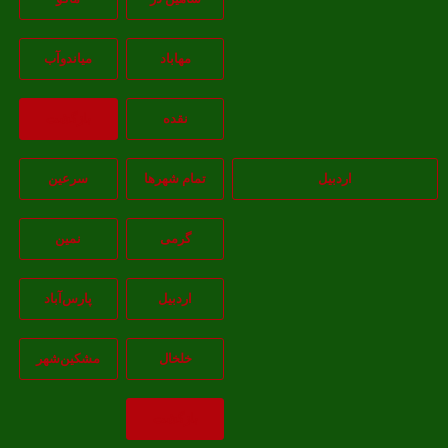
مهاباد
مياندوآب
نقده
بازگشت
اردبیل
تمام شهر‌ها
سرعین
گرمی
نمین
اردبيل
پارس‌آباد
خلخال
مشکين‌شهر
بازگشت