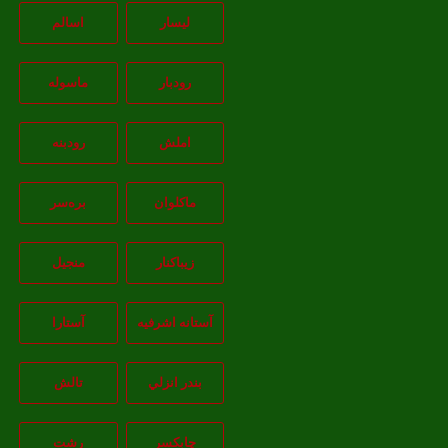
لیسار
اسالم
رودبار
ماسوله
املش
رودبنه
ماکلوان
بره‌سر
زیباکنار
منجیل
آستانه اشرفيه
آستارا
بندر انزلي
تالش
چابکسر
رشت