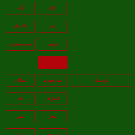
شال
آبيک
الوند
تاکستان
قزوين
محمديه-قزوين
بازگشت
کردستان
تمام شهر‌ها
دهگلان
کامیاران
بانه
بيجار
سقز
سنندج
قروه