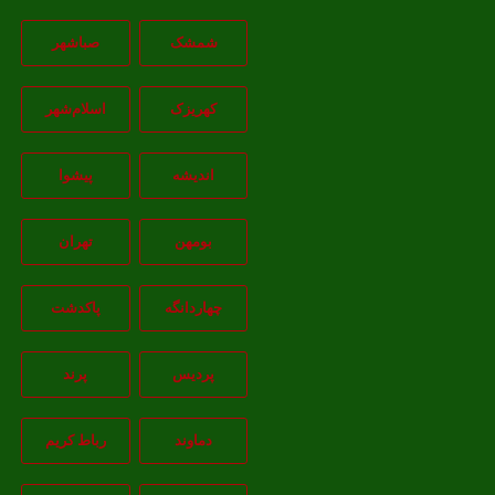
شمشک
صباشهر
کهریزک
اسلام‌شهر
اندیشه
پيشوا
بومهن
تهران
چهاردانگه
پاکدشت
پردیس
پرند
دماوند
رباط کریم