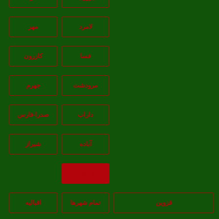
لامرد
مهر
فسا
کازرون
مرودشت
جهرم
داراب
صدرا-فارس
آباده
شيراز
بازگشت
قزوین
تمام شهر‌ها
اقبالیه