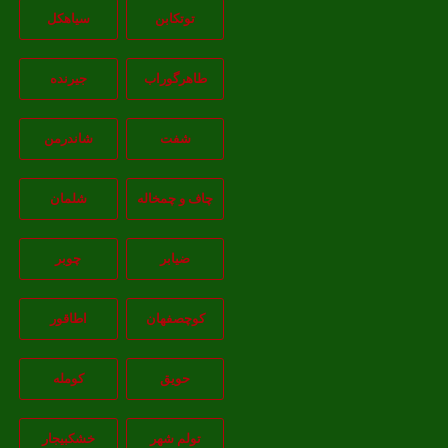
توتکابن
سیاهکل
طاهرگوراب
جیرنده
شفت
شاندرمن
چاف و چمخاله
شلمان
ضیابر
چوبر
کوچصفهان
اطاقور
حویق
کومله
تولم شهر
خشکبیجار