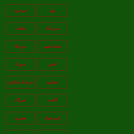
پول
سرخرود
مرزن‌آباد
طبقده
سلمان‌شهر
مرزیکلا
کجور
سورک
نشتارود
خرم‌آباد (تنکابن)
آلاشت
شیرگاه
پایین هولار
هچیرود