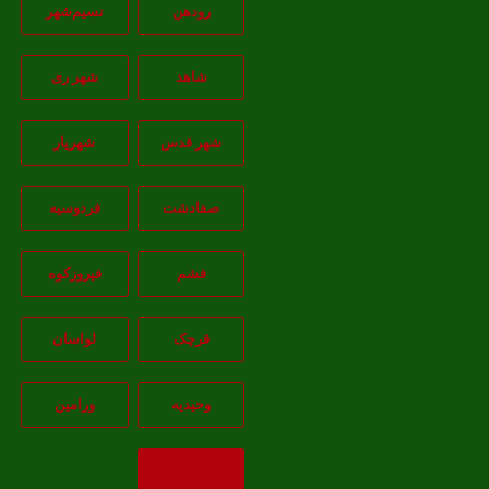
رودهن
نسيم‌شهر
شاهد
شهر ری
شهر قدس
شهریار
صفادشت
فردوسیه
فشم
فیروزکوه
قرچک
لواسان
وحیدیه
ورامین
بازگشت