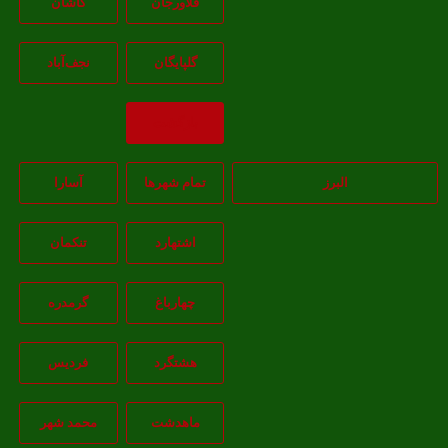
فلاورجان
کاشان
گلپايگان
نجف‌آباد
بازگشت
البرز
تمام شهر‌ها
آسارا
اشتهارد
تنکمان
چهارباغ
گرمدره
هشتگرد
فردیس
ماهدشت
محمد شهر