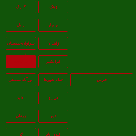
زهک
کنارک
چابهار
زابل
زاهدان
سراوان-سيستان
و بلوچستان
ايرانشهر
بازگشت
فارس
تمام شهر‌ها
نورآباد ممسنی
نی‌ریز
اقلید
خور
زرقان
فیروزآباد
لار