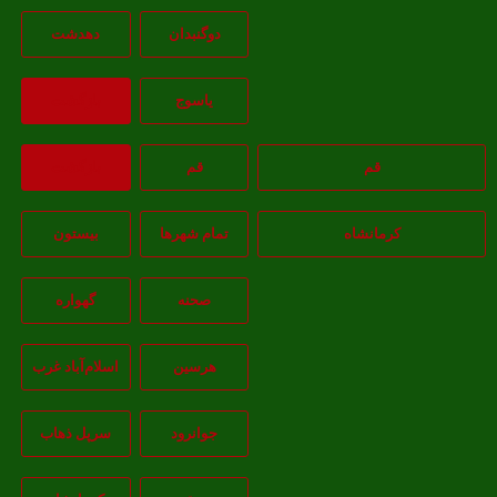
دوگنبدان
دهدشت
ياسوج
بازگشت
قم
قم
بازگشت
کرمانشاه
تمام شهر‌ها
بیستون
صحنه
گهواره
هرسین
اسلام‌‌آباد غرب
جوانرود
سرپل ذهاب