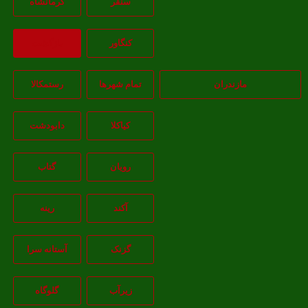
سنقر
کرمانشاه
کنگاور
بازگشت
مازندران
تمام شهر‌ها
رستمکالا
کیاکلا
دابودشت
رویان
گتاب
آکند
رینه
گزنک
آستانه سرا
زیرآب
گلوگاه