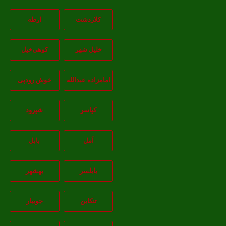
کلاردشت
ارطه
خلیل شهر
کوهی‌خیل
امامزاده عبدالله
خوش رودپی
کیاسر
شیرود
آمل
بابل
بابلسر
بهشهر
تنکابن
جويبار