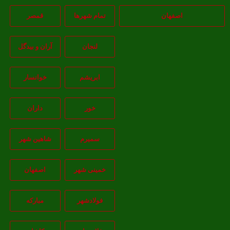
اصفهان
تمام شهر‌ها
قمصر
لنجان
آران و بیدگل
ابریشم
خوانسار
خور
داران
سمیرم
شاهین شهر
خمینی شهر
اصفهان
فولادشهر
مبارکه