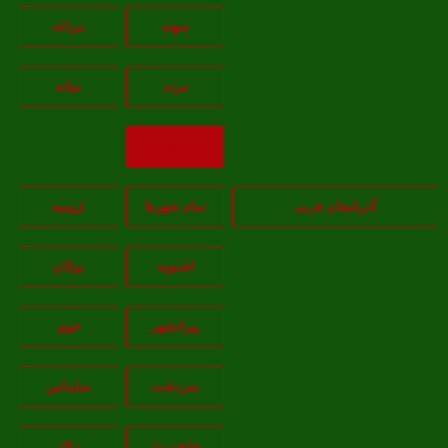
سهند
مراغه
مرند
ميانه
بازگشت
آذربایجان غربی
تمام شهر‌ها
اروميه
اشنويه
بوکان
پيرانشهر
خوي
سردشت
سلماس
شاهين دژ
ماکو