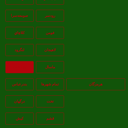
رودسر
صومعه‌سرا
فومن
کلاچاي
لاهيجان
لنگرود
ماسال
بازگشت
هرمزگان
تمام شهر‌ها
بندرعباس
تخت
درگهان
قشم
کيش