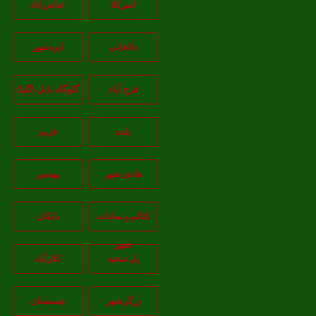
امیرکلا
عباس‌آباد
دالخانی
ایزدشهر
فرح آباد
گلوگاه بابل (گلیا)
بلده
فریم
هادی شهر
بهنمیر
کتالم و سادات
بابکان
شهر
پل سفید
کلارآباد
زرگرشهر
چمنستان