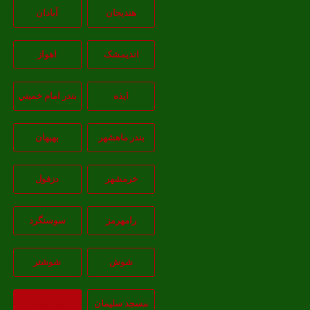
هندیجان
آبادان
انديمشک
اهواز
ايذه
بندر امام خميني
بندر ماهشهر
بهبهان
خرمشهر
دزفول
رامهرمز
سوسنگرد
شوش
شوشتر
مسجد سليمان
بازگشت