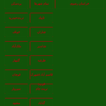
خراسان رضوی
تمام شهر‌ها
بردسکن
تایباد
تربت‌حیدریه
چناران
خواف
شاندیز
ملک‌آباد
طرقبه
گلبهار
قاسم آباد (شهرک
قوچان
غرب)
تربت جام
سبزوار
گناباد
مشهد