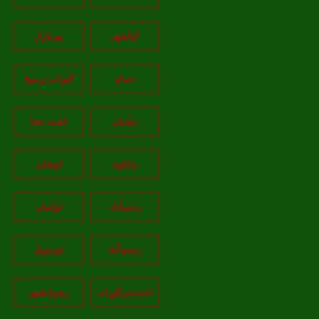
کیاشهر
پیربازار
خمام
گوراب زرمیخ
دیلمان
لشت نشا
رانکوه
لوشان
رحیم‌آباد
لولمان
رستم‌آباد
لوندویل
احمدسرگوراب
رضوانشهر