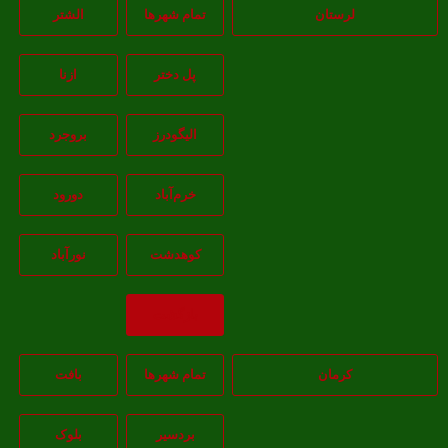
لرستان
تمام شهر‌ها
الشتر
پل دختر
ازنا
اليگودرز
بروجرد
خرم‌آباد
دورود
کوهدشت
نورآباد
بازگشت
کرمان
تمام شهر‌ها
بافت
بردسیر
بلوک