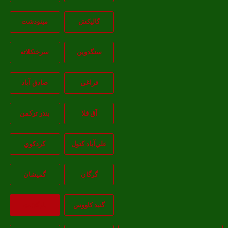
گالیکش
مینودشت
سنگدوین
سرخنکلاته
فراغی
صادق آباد
آق قلا
بندر ترکمن
علي‌آباد کتول
کردکوي
گرگان
گميشان
گنبد کاووس
بازگشت