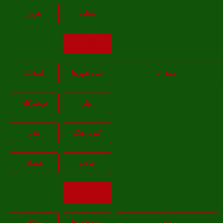
ميناب
هرمز
بازگشت
همدان
تمام شهر‌ها
اسدآباد
بهار
تويسرکان
کبودراهنگ
ملاير
نهاوند
همدان
بازگشت
یزد
تمام شهر‌ها
اردکان