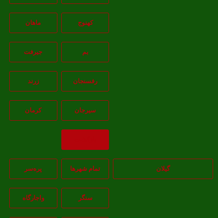
کهنوج
ماهان
بم
جيرفت
رفسنجان
زرند
سيرجان
کرمان
بازگشت
گیلان
تمام شهر‌ها
پره‌سر
سنگر
واجارگاه