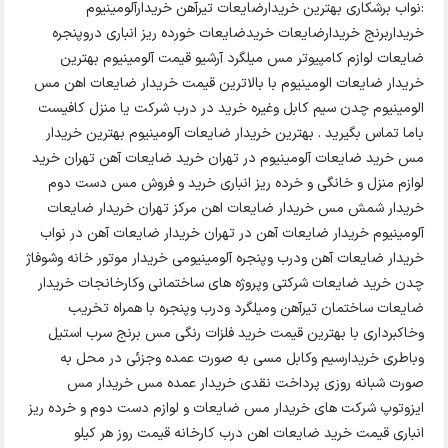
:نواب برشکاری بهترین خریدارضایعات تیرآهن خریدارآلومینیوم
خریداربرنج خریدارضایعات خریدضایعات خورده ریز انباری دروپنجره
ضایعات لوازم کامپیوتر مس میلگرد آرشیو قیمت آلومینیوم بهترين
خريدار ضايعات الومينيوم با بالاترين قيمت خريدار ضايعات اهن مس
الومينيوم چدن سيم كابل وغيره خريد در درب شركت يا منزل كافيست
باما تماس بگيريد . بهترین خریدار ضایعات آلومینیوم بهترین خریدار
مس خرید ضایعات آلومینیوم در تهران خرید ضایعات آهن تهران خرید
لوازم منزل و خانگی و خرده ریز انباری خرید و فروش مس دست دوم
خریدار شمش مس خریدار ضایعات اهن مرکز تهران خریدار ضایعات
آلومینیوم خریدار ضایعات آهن در تهران خریدار ضایعات آهن در نواب
خریدار ضایعات آهن ودرب وپنجره آلومینیومی خریدار موتور خانه وشوفاژ
چدن خرید ضایعات شرکتی وپروژه های ساختمانی وکارخانجات خریدار
ضایعات ساختمان تیرآهن ومیلگرد ودرب وپنجره با همراه تخریب
وخاکبرداری با بهترین قیمت خرید فلزات رنگی مس برنج سرب استیل
وباطری خریدارسیم وکابل مسی به صورت عمده وجزئی در محل به
صورت شبانه روزی پرداخت نقدی خریدار عمده مس خریدار مس
ایزوتوپ شرکت های خریدار مس ضایعات و لوازم دست دوم و خرده ریز
انباری قیمت خرید ضایعات اهن درب کارخانه قیمت روز هر کیلو