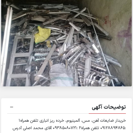
توضیحات آگهی
خریدار ضایعات آهن، مس، آلمینیوم، خرده ریز انباری تلفن همراه1
:09128894865 تلفن همراه2 :09385080721 آقای محمد اصلی آدرس