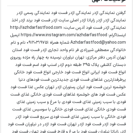
گرفتن نمایندگی اژدر نمایندگی اژدر فست فود نمایندگی رسمی اژدر
نمایندگی اژدر اژدر زاپاتا اژدر اصلی سایت اژدر فست فود برند اژدر اخذ
نمایندگی اژدر فست فود آدرس سایت: http://azhdarfastfood.com
اینستاگرام: https://www.instagram.com/azhdarfastfood ایمیل
Azhdarfastfood@yahoo.com شماره همراه 09120319751 نام و نام
خانوادگی مصطفی شیرزادی فر نام واحد تجاری اژدر فست فود استان
تهران آدرس دفتر مرکزی: تهران نیاوران نرسیده به چهار راه مژده روبروی
دبستان کاشفی پلاک 395 طبقه دوم اژدر اسنپ فود اسم فست فود
انواع فست فود ایرانی انواع فست فود خارجی انواع فست فود خانگی
پرطرفدارترین غذاهای فست فودی جدیدترین فست فودهای دنیا
خوشمزه ترین فست فود ایران رستوران اژدر تهران عکس غذا فست فود
عکس فست فود های خوشمزه غذاهای فست فودی خانگی غذای فست
فودی با سیب زمینی غذای فست فودی با مرغ و سیب زمینی غذای
فست فودی خانگی غذای فست فودی خانگی با سوسیس غذای فست
فودی خانگی با سیب زمینی غذای فست فودی سریع فست فود اژدر
فست فود اژدر فست فود اژدر تهران فست فود اژدر در نیاوران فست فود
اژدر زاپاتا نیاوران فست فود با مرغ و قارچ فست فود تهران فست فود