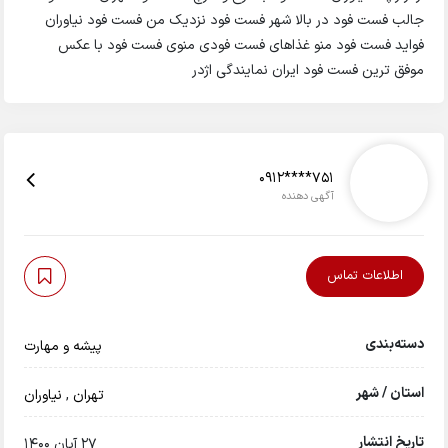
جالب فست فود در بالا شهر فست فود نزدیک من فست فود نیاوران
فواید فست فود منو غذاهای فست فودی منوی فست فود با عکس
موفق ترین فست فود ایران نمایندگی اژدر
0912****751
آگهی دهنده
اطلاعات تماس
دسته‌بندی
پیشه و مهارت
استان / شهر
تهران
,
نیاوران
تاریخ انتشار
27 آبان 1400