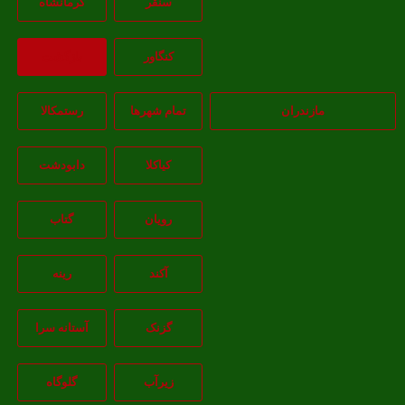
سنقر
کرمانشاه
کنگاور
بازگشت
مازندران
تمام شهر‌ها
رستمکالا
کیاکلا
دابودشت
رویان
گتاب
آکند
رینه
گزنک
آستانه سرا
زیرآب
گلوگاه