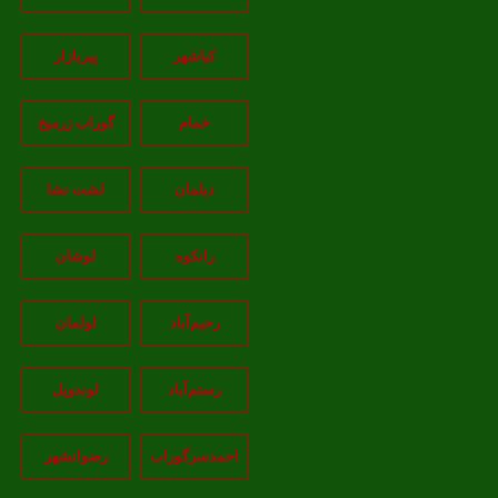
کیاشهر
پیربازار
خمام
گوراب زرمیخ
دیلمان
لشت نشا
رانکوه
لوشان
رحیم‌آباد
لولمان
رستم‌آباد
لوندویل
احمدسرگوراب
رضوانشهر