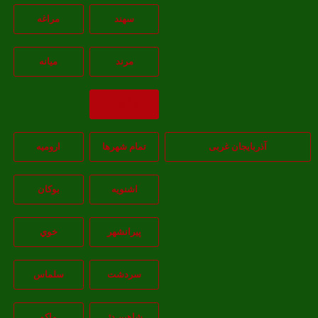
سهند
مراغه
مرند
ميانه
بازگشت
آذربایجان غربی
تمام شهر‌ها
اروميه
اشنويه
بوکان
پيرانشهر
خوي
سردشت
سلماس
شاهين دژ
ماکو