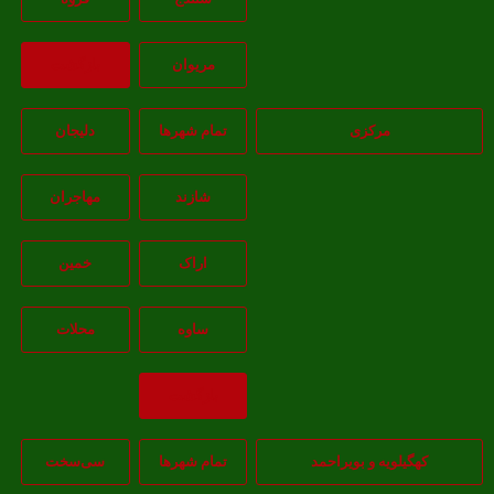
مريوان
بازگشت
مرکزی
تمام شهر‌ها
دلیجان
شازند
مهاجران
اراک
خمين
ساوه
محلات
بازگشت
هگیلویه و بویراحمد
تمام شهر‌ها
سی‌سخت