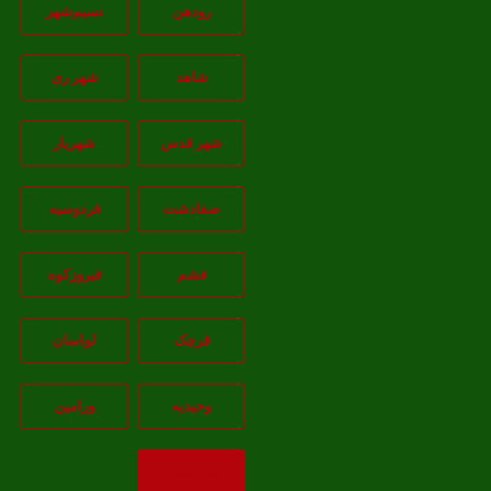
رودهن
نسيم‌شهر
شاهد
شهر ری
شهر قدس
شهریار
صفادشت
فردوسیه
فشم
فیروزکوه
قرچک
لواسان
وحیدیه
ورامین
بازگشت