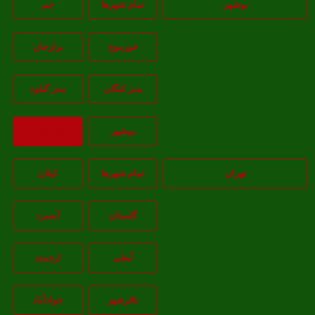
بوشهر
تمام شهر‌ها
جم
خورموج
برازجان
بندر کنگان
بندر گناوه
بوشهر
بازگشت
تهران
تمام شهر‌ها
کیلان
گلستان
آبسرد
آبعلی
ارجمند
باقرشهر
جوادآباد