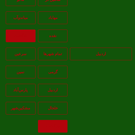
مهاباد
مياندوآب
نقده
بازگشت
اردبیل
تمام شهر‌ها
سرعین
گرمی
نمین
اردبيل
پارس‌آباد
خلخال
مشکين‌شهر
بازگشت