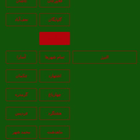
فلاورجان
کاشان
گلپايگان
نجف‌آباد
بازگشت
البرز
تمام شهر‌ها
آسارا
اشتهارد
تنکمان
چهارباغ
گرمدره
هشتگرد
فردیس
ماهدشت
محمد شهر