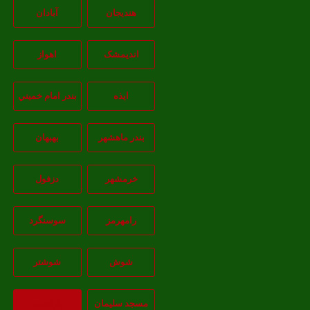
هندیجان
آبادان
انديمشک
اهواز
ايذه
بندر امام خميني
بندر ماهشهر
بهبهان
خرمشهر
دزفول
رامهرمز
سوسنگرد
شوش
شوشتر
مسجد سليمان
بازگشت