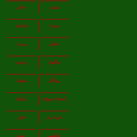
لیسار
اسالم
رودبار
ماسوله
املش
رودبنه
ماکلوان
بره‌سر
زیباکنار
منجیل
آستانه اشرفيه
آستارا
بندر انزلي
تالش
چابکسر
رشت