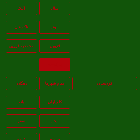
شال
آبيک
الوند
تاکستان
قزوين
محمديه-قزوين
بازگشت
کردستان
تمام شهر‌ها
دهگلان
کامیاران
بانه
بيجار
سقز
سنندج
قروه