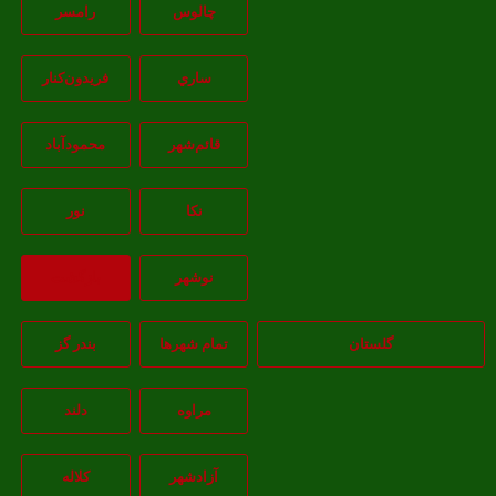
چالوس
رامسر
ساري
فريدون‌کنار
قائم‌شهر
محمودآباد
نکا
نور
نوشهر
بازگشت
گلستان
تمام شهر‌ها
بندر گز
مراوه
دلند
آزادشهر
کلاله