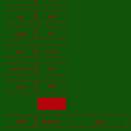
لامرد
مهر
فسا
کازرون
مرودشت
جهرم
داراب
صدرا-فارس
آباده
شيراز
بازگشت
قزوین
تمام شهر‌ها
اقبالیه