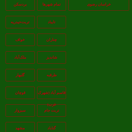
خراسان رضوی
تمام شهر‌ها
بردسکن
تایباد
تربت‌حیدریه
چناران
خواف
شاندیز
ملک‌آباد
طرقبه
گلبهار
قاسم آباد (شهرک
قوچان
غرب)
تربت جام
سبزوار
گناباد
مشهد