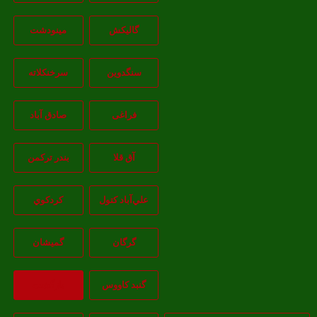
گالیکش
مینودشت
سنگدوین
سرخنکلاته
فراغی
صادق آباد
آق قلا
بندر ترکمن
علي‌آباد کتول
کردکوي
گرگان
گميشان
گنبد کاووس
بازگشت