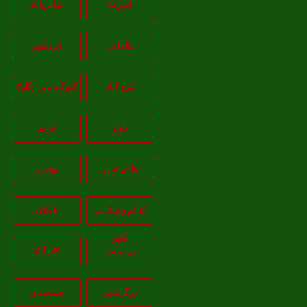
امیرکلا
عباس‌آباد
دالخانی
ایزدشهر
فرح آباد
گلوگاه بابل (گلیا)
بلده
فریم
هادی شهر
بهنمیر
کتالم و سادات
بابکان
شهر
پل سفید
کلارآباد
زرگرشهر
چمنستان