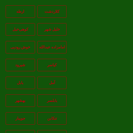
کلاردشت
ارطه
خلیل شهر
کوهی‌خیل
امامزاده عبدالله
خوش رودپی
کیاسر
شیرود
آمل
بابل
بابلسر
بهشهر
تنکابن
جويبار