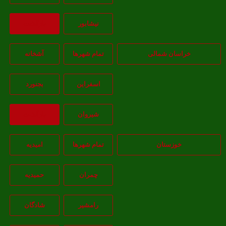
نيشابور
بازگشت
خراسان شمالی
تمام شهر‌ها
آشخانه
اسفراين
بجنورد
شيروان
بازگشت
خوزستان
تمام شهر‌ها
امیدیه
چمران
حمیدیه
رامشیر
شادگان