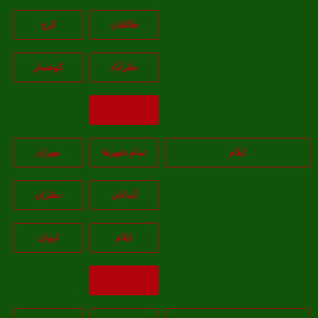
طالقان
کرج
نظرآباد
کوهسار
بازگشت
ایلام
تمام شهر‌ها
مهران
آبدانان
دهلران
ايلام
ايوان
بازگشت