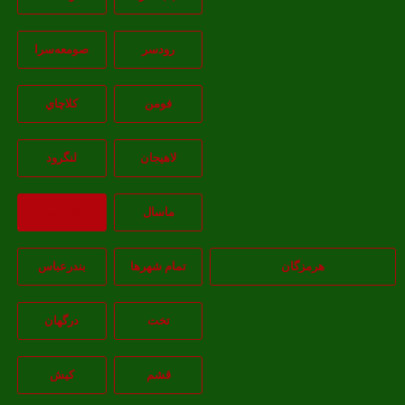
رودسر
صومعه‌سرا
فومن
کلاچاي
لاهيجان
لنگرود
ماسال
بازگشت
هرمزگان
تمام شهر‌ها
بندرعباس
تخت
درگهان
قشم
کيش