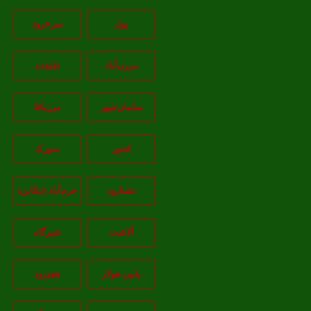
پول
سرخرود
مرزن‌آباد
طبقده
سلمان‌شهر
مرزیکلا
کجور
سورک
نشتارود
خرم‌آباد (تنکابن)
آلاشت
شیرگاه
پایین هولار
هچیرود