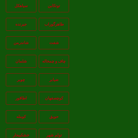
توتکابن
سیاهکل
طاهرگوراب
جیرنده
شفت
شاندرمن
چاف و چمخاله
شلمان
ضیابر
چوبر
کوچصفهان
اطاقور
حویق
کومله
تولم شهر
خشکبیجار