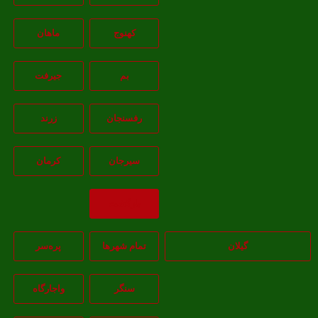
کهنوج
ماهان
بم
جيرفت
رفسنجان
زرند
سيرجان
کرمان
بازگشت
گیلان
تمام شهر‌ها
پره‌سر
سنگر
واجارگاه