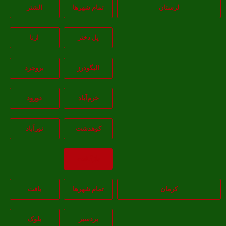
لرستان
تمام شهر‌ها
الشتر
پل دختر
ازنا
اليگودرز
بروجرد
خرم‌آباد
دورود
کوهدشت
نورآباد
بازگشت
کرمان
تمام شهر‌ها
بافت
بردسیر
بلوک