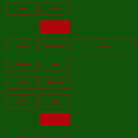
ميناب
هرمز
بازگشت
همدان
تمام شهر‌ها
اسدآباد
بهار
تويسرکان
کبودراهنگ
ملاير
نهاوند
همدان
بازگشت
یزد
تمام شهر‌ها
اردکان