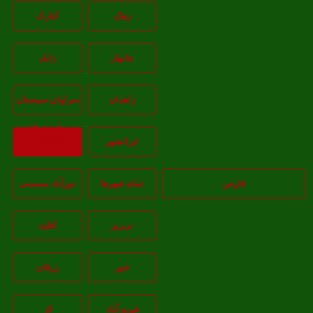
زهک
کنارک
چابهار
زابل
زاهدان
سراوان-سيستان
و بلوچستان
ايرانشهر
بازگشت
فارس
تمام شهر‌ها
نورآباد ممسنی
نی‌ریز
اقلید
خور
زرقان
فیروزآباد
لار