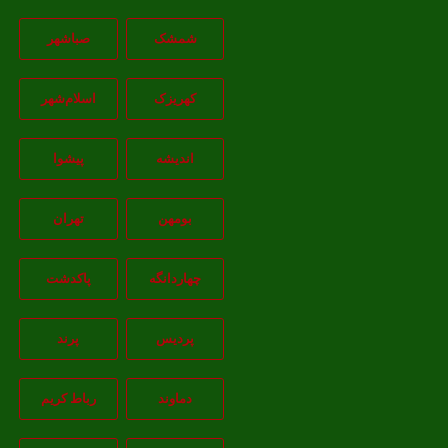
شمشک
صباشهر
کهریزک
اسلام‌شهر
اندیشه
پيشوا
بومهن
تهران
چهاردانگه
پاکدشت
پردیس
پرند
دماوند
رباط کریم