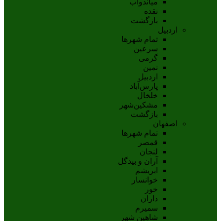
مياندوآب
نقده
بازگشت
اردبیل
تمام شهر‌ها
سرعین
گرمی
نمین
اردبيل
پارس‌آباد
خلخال
مشکين‌شهر
بازگشت
اصفهان
تمام شهر‌ها
قمصر
لنجان
آران و بیدگل
ابریشم
خوانسار
خور
داران
سمیرم
شاهین شهر