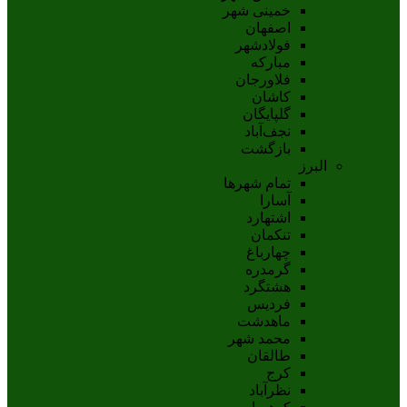
خمینی شهر
اصفهان
فولادشهر
مبارکه
فلاورجان
کاشان
گلپايگان
نجف‌آباد
بازگشت
البرز
تمام شهر‌ها
آسارا
اشتهارد
تنکمان
چهارباغ
گرمدره
هشتگرد
فردیس
ماهدشت
محمد شهر
طالقان
کرج
نظرآباد