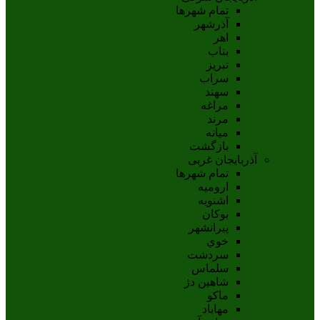
تمام شهر‌ها
آذرشهر
اهر
بناب
تبريز
سراب
سهند
مراغه
مرند
ميانه
بازگشت
آذربایجان غربی
تمام شهر‌ها
اروميه
اشنويه
بوکان
پيرانشهر
خوي
سردشت
سلماس
شاهين دژ
ماکو
مهاباد