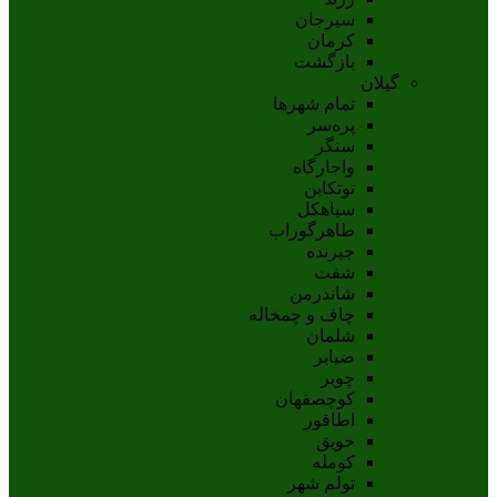
سيرجان
کرمان
بازگشت
گیلان
تمام شهر‌ها
پره‌سر
سنگر
واجارگاه
توتکابن
سیاهکل
طاهرگوراب
جیرنده
شفت
شاندرمن
چاف و چمخاله
شلمان
ضیابر
چوبر
کوچصفهان
اطاقور
حویق
کومله
تولم شهر