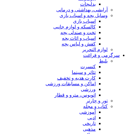
بدلیجات
آرایشی، بهداشتی و درمانی
وسایل بچه و اسباب بازی
اسباب بازی
کالسکه و لوازم جانبی
تخت و صندلی بچه
اسباب و اثاث بچه
کفش و لباس بچه
لوازم التحریر
سرگرمی و فراغت
بلیط
کنسرت
تئاتر و سینما
کارت هدیه و تخفیف
اماکن و مسابقات ورزشی
ورزشی
اتوبوس، مترو و قطار
تور و چارتر
کتاب و مجله
آموزشی
ادبی
تاریخی
مذهبی