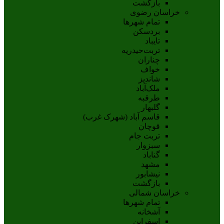
بازگشت
خراسان رضوی
تمام شهر‌ها
بردسکن
تایباد
تربت‌حیدریه
چناران
خواف
شاندیز
ملک‌آباد
طرقبه
گلبهار
قاسم آباد (شهرک غرب)
قوچان
تربت جام
سبزوار
گناباد
مشهد
نيشابور
بازگشت
خراسان شمالی
تمام شهر‌ها
آشخانه
اسفراين