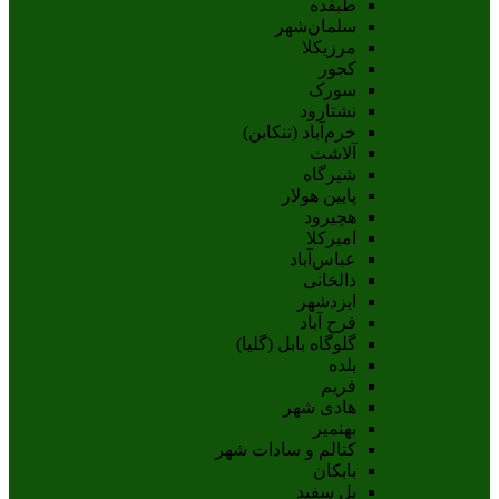
طبقده
سلمان‌شهر
مرزیکلا
کجور
سورک
نشتارود
خرم‌آباد (تنکابن)
آلاشت
شیرگاه
پایین هولار
هچیرود
امیرکلا
عباس‌آباد
دالخانی
ایزدشهر
فرح آباد
گلوگاه بابل (گلیا)
بلده
فریم
هادی شهر
بهنمیر
کتالم و سادات شهر
بابکان
پل سفید