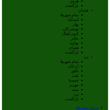
هرمز
بازگشت
همدان
تمام شهر‌ها
اسدآباد
بهار
تويسرکان
کبودراهنگ
ملاير
نهاوند
همدان
بازگشت
یزد
تمام شهر‌ها
اردکان
بافق
تفت
حميديا
مهریز
ميبد
يزد
بازگشت
ورود / ثبت نام