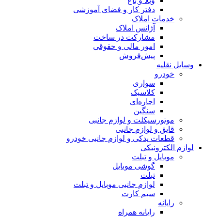
ویلا و باغ
دفتر کار و فضای آموزشی
خدمات املاک
آژانس املاک
مشارکت در ساخت
امور مالی و حقوقی
پیش‌فروش
وسایل نقلیه
خودرو
سواری
کلاسیک
اجاره‌ای
سنگین
موتورسیکلت و لوازم جانبی
قایق و لوازم جانبی
قطعات یدکی و لوازم جانبی خودرو
لوازم الکترونیکی
موبایل و تبلت
گوشی موبایل
تبلت
لوازم جانبی موبایل و تبلت
سیم کارت
رایانه
رایانه همراه