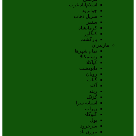
اسلام‌‌آباد غرب
جوانرود
سرپل ذهاب
سنقر
کرمانشاه
کنگاور
بازگشت
مازندران
تمام شهر‌ها
رستمکالا
کیاکلا
دابودشت
رویان
گتاب
آکند
رینه
گزنک
آستانه سرا
زیرآب
گلوگاه
پول
سرخرود
مرزن‌آباد