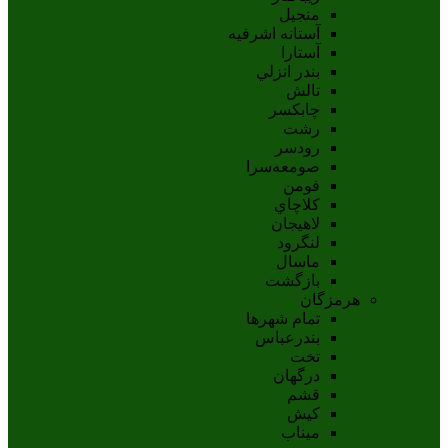
منجیل
آستانه اشرفيه
آستارا
بندر انزلي
تالش
چابکسر
رشت
رودسر
صومعه‌سرا
فومن
کلاچاي
لاهيجان
لنگرود
ماسال
بازگشت
هرمزگان
تمام شهر‌ها
بندرعباس
تخت
درگهان
قشم
کيش
ميناب