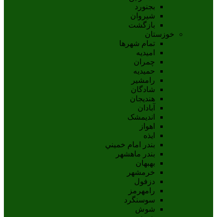
بجنورد
شيروان
بازگشت
خوزستان
تمام شهر‌ها
امیدیه
چمران
حمیدیه
رامشیر
شادگان
هندیجان
آبادان
انديمشک
اهواز
ايذه
بندر امام خميني
بندر ماهشهر
بهبهان
خرمشهر
دزفول
رامهرمز
سوسنگرد
شوش