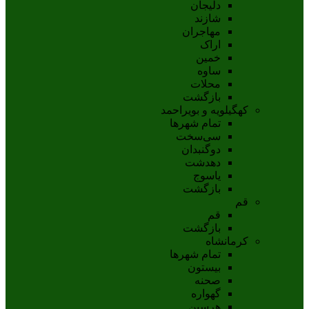
دلیجان
شازند
مهاجران
اراک
خمين
ساوه
محلات
بازگشت
کهگیلویه و بویراحمد
تمام شهر‌ها
سی‌سخت
دوگنبدان
دهدشت
ياسوج
بازگشت
قم
قم
بازگشت
کرمانشاه
تمام شهر‌ها
بیستون
صحنه
گهواره
هرسین