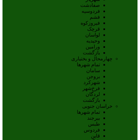
صفادشت
فردوسیه
فشم
فیروزکوه
قرچک
لواسان
وحیدیه
ورامین
بازگشت
چهارمحال و بختیاری
تمام شهر‌ها
سامان
بروجن
شهرکرد
فرخ‌شهر
لردگان
بازگشت
خراسان جنوبی
تمام شهر‌ها
بيرجند
طبس
فردوس
قاين