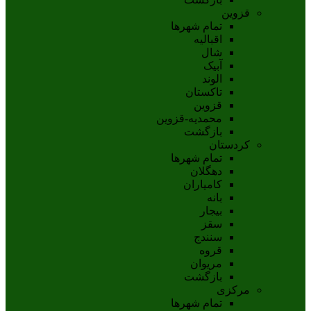
قزوین
تمام شهر‌ها
اقبالیه
شال
آبيک
الوند
تاکستان
قزوين
محمديه-قزوين
بازگشت
کردستان
تمام شهر‌ها
دهگلان
کامیاران
بانه
بيجار
سقز
سنندج
قروه
مريوان
بازگشت
مرکزی
تمام شهر‌ها