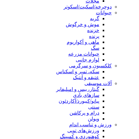
مجلات
دوچرخه/اسکیت/اسکوتر
حیوانات
گربه
موش و خرگوش
خزنده
پرنده
ماهی و آکواریوم
سگ
حیوانات مزرعه
لوازم جانبی
کلکسیون و سرگرمی
سکه، تمبر و اسکناس
عتیقه و آنتیک
آلات موسیقی
گیتار، بیس و امپلیفایر
سازهای بادی
پیانو/کیبورد/آکاردئون
سنتی
درام و پرکاشن
ویولن
ورزش و تناسب اندام
ورزش‌های توپی
کوهنوردی و کمپینگ