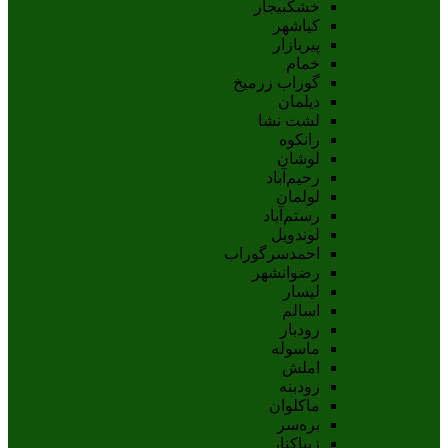
خشکبیجار
کیاشهر
پیربازار
خمام
گوراب زرمیخ
دیلمان
لشت نشا
رانکوه
لوشان
رحیم‌آباد
لولمان
رستم‌آباد
لوندویل
احمدسرگوراب
رضوانشهر
لیسار
اسالم
رودبار
ماسوله
املش
رودبنه
ماکلوان
بره‌سر
زیباکنار