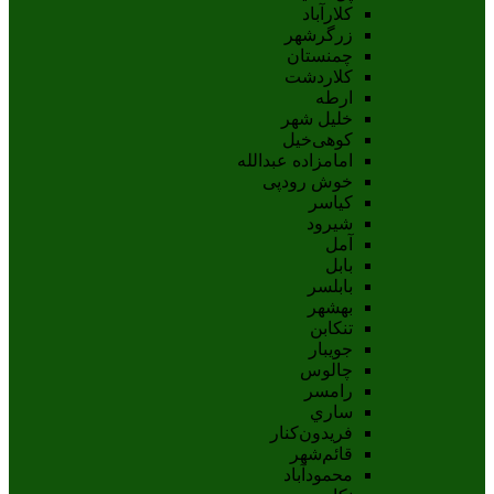
کلارآباد
زرگرشهر
چمنستان
کلاردشت
ارطه
خلیل شهر
کوهی‌خیل
امامزاده عبدالله
خوش رودپی
کیاسر
شیرود
آمل
بابل
بابلسر
بهشهر
تنکابن
جويبار
چالوس
رامسر
ساري
فريدون‌کنار
قائم‌شهر
محمودآباد