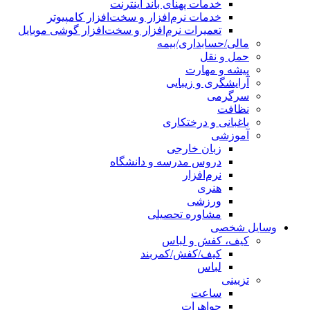
خدمات پهنای باند اینترنت
خدمات نرم‌افزار و سخت‌افزار کامپیوتر
تعمیرات نرم‌افزار و سخت‌افزار گوشی موبایل
مالی/حسابداری/بیمه
حمل و نقل
پیشه و مهارت
آرایشگری و زیبایی
سرگرمی
نظافت
باغبانی و درختکاری
آموزشی
زبان خارجی
دروس مدرسه و دانشگاه
نرم‌افزار
هنری
ورزشی
مشاوره تحصیلی
وسایل شخصی
کیف، کفش و لباس
کیف/کفش/کمربند
لباس
تزیینی
ساعت
جواهرات