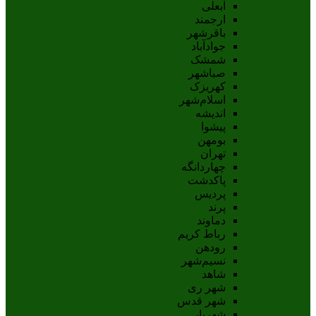
آبعلی
ارجمند
باقرشهر
جوادآباد
شمشک
صباشهر
کهریزک
اسلام‌شهر
اندیشه
پيشوا
بومهن
تهران
چهاردانگه
پاکدشت
پردیس
پرند
دماوند
رباط کریم
رودهن
نسيم‌شهر
شاهد
شهر ری
شهر قدس
شهریار