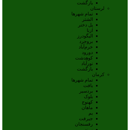
بازگشت
لرستان
تمام شهر‌ها
الشتر
پل دختر
ازنا
اليگودرز
بروجرد
خرم‌آباد
دورود
کوهدشت
نورآباد
بازگشت
کرمان
تمام شهر‌ها
بافت
بردسیر
بلوک
کهنوج
ماهان
بم
جيرفت
رفسنجان
زرند