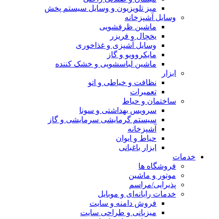
میز تلویزیون و وسایل سیستم پخش
وسایل آشپزخانه
ماشین ظرفشویی
یخچال و فریزر
وسایل آشپزی و غذاخوری
مایکروویو و گاز
ماشین لباسشویی و خشک کننده
ابزار
نظافت و خیاطی و اتو
تعمیرات
ساختمان و حیاط
سرویس بهداشتی و سونا
سیستم گرمایشی سرمایشی و گاز
آشپزخانه
حیاط و ایوان
ابزار باغبانی
خدمات
فروشگاه ها
موتور و ماشین
پذیرایی/مراسم
خدمات رایانه‌ای و موبایل
فروش دامنه و سایت
میزبانی و طراحی سایت