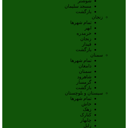
شوشتر
مسجد سليمان
بازگشت
زنجان
تمام شهر‌ها
ابهر
خرمدره
زنجان
قيدار
بازگشت
سمنان
تمام شهر‌ها
دامغان
سمنان
شاهرود
گرمسار
بازگشت
سیستان و بلوچستان
تمام شهر‌ها
خاش
زهک
کنارک
چابهار
زابل