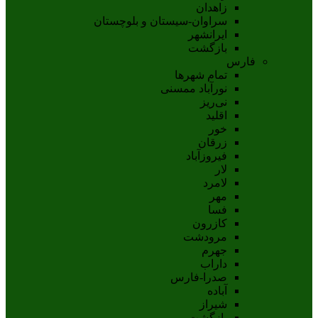
زاهدان
سراوان-سيستان و بلوچستان
ايرانشهر
بازگشت
فارس
تمام شهر‌ها
نورآباد ممسنی
نی‌ریز
اقلید
خور
زرقان
فیروزآباد
لار
لامرد
مهر
فسا
کازرون
مرودشت
جهرم
داراب
صدرا-فارس
آباده
شيراز
بازگشت