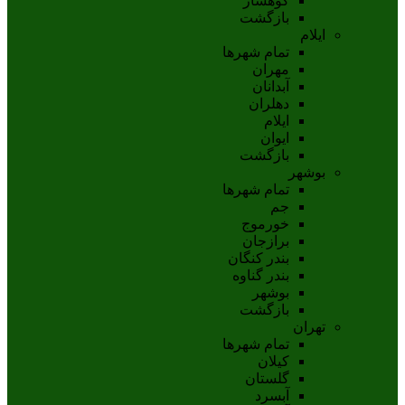
کوهسار
بازگشت
ایلام
تمام شهر‌ها
مهران
آبدانان
دهلران
ايلام
ايوان
بازگشت
بوشهر
تمام شهر‌ها
جم
خورموج
برازجان
بندر کنگان
بندر گناوه
بوشهر
بازگشت
تهران
تمام شهر‌ها
کیلان
گلستان
آبسرد