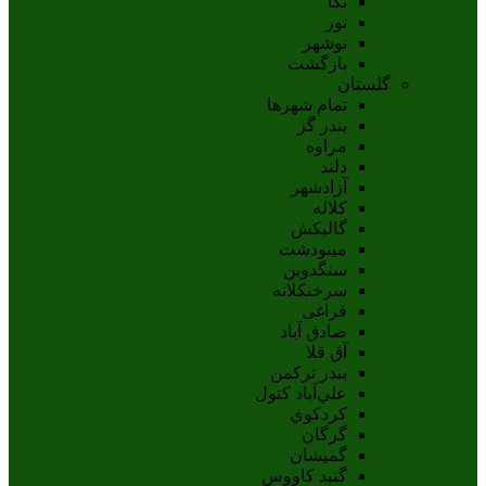
نکا
نور
نوشهر
بازگشت
گلستان
تمام شهر‌ها
بندر گز
مراوه
دلند
آزادشهر
کلاله
گالیکش
مینودشت
سنگدوین
سرخنکلاته
فراغی
صادق آباد
آق قلا
بندر ترکمن
علي‌آباد کتول
کردکوي
گرگان
گميشان
گنبد کاووس