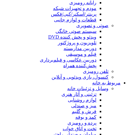
رایانه رومیزی
مودم و تجهیزات شبکه
پرینتر/اسکنر/کپی/فکس
قطعات و لوازم جانبی
صوتی و تصویری
سیستم صوتی خانگی
ویدئو و پخش کننده DVD
تلویزیون و پروژکتور
دوربین مداربسته
فیلم و موسیقی
دوربین عکاسی و فیلم‌برداری
پخش‌کننده همراه
تلفن رومیزی
کنسول، بازی‌ ویدئویی و آنلاین
مربوط به خانه
وسایل و تزئینات خانه
تزئینی و آثار هنری
لوازم روشنایی
میز و صندلی
فرش و گلیم
کمد و بوفه
پرده و رومیزی
تخت و اتاق خواب
مبلمان و صندلی راحتی