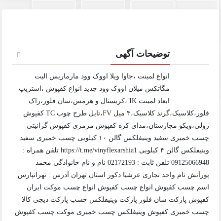
توضیحات آگهی
انواع لمینت ،جاوا ویلا اووک وود مارماریس الیت
مگاتکس میلان اووک وود جدید انواع کفپوش ،استریپ
ابعاد لمینت IK ،کریستال و هرمس،سان فلور،راک
فلور،کلاسیک،گرند کلاسیک،۳ میل FV،تایل طرح چوب TC کفپوش
رولی،ویکو مجارستان،مدای کره کفپوش مرمری کفپوش گرانیتی
چسب خمیری سفید وینیفلکس گالن ۱۰ کیلویی چسب خمیری سفید
وینیفلکس گالن ۴ کیلویی https://t.me/vinyflexarshia1 تلفن همراه :
09125066948 تلفن ثابت : 02172193 نام و نام خانوادگی محمد
پورآتش نام واحد تجاری عرشیا دکور استان تهران آدرس : تهرانپارس
اسم چسب کفپوش انواع چسب کفپوش انواع چسب موکت ایران
کفپوش پارکت سان فلور پارکت وینیفلکس چسب پارکت دیجی کالا
چسب خمیری کفپوش وینیفلکس چسب خمیری موکت چسب کفپوش