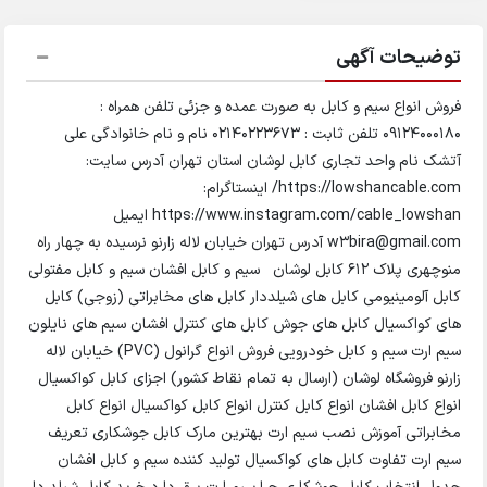
توضیحات آگهی
فروش انواع سیم و کابل به صورت عمده و جزئی تلفن همراه :
09124000180 تلفن ثابت : 02140223673 نام و نام خانوادگی علی
آتشک نام واحد تجاری کابل لوشان استان تهران آدرس سایت:
https://lowshancable.com/ اینستاگرام:
https://www.instagram.com/cable_lowshan ایمیل
w3bira@gmail.com آدرس تهران خیابان لاله زارنو نرسیده به چهار راه
منوچهری پلاک 612 کابل لوشان سیم و کابل افشان سیم و کابل مفتولی
کابل آلومینیومی کابل های شیلددار کابل های مخابراتی (زوجی) کابل
های کواکسیال کابل های جوش کابل های کنترل افشان سیم های نایلون
سیم ارت سیم و کابل خودرویی فروش انواع گرانول (PVC) خیابان لاله
زارنو فروشگاه لوشان (ارسال به تمام نقاط کشور) اجزای کابل کواکسیال
انواع کابل افشان انواع کابل کنترل انواع کابل کواکسیال انواع کابل
مخابراتی آموزش نصب سیم ارت بهترین مارک کابل جوشکاری تعریف
سیم ارت تفاوت کابل های کواکسیال تولید کننده سیم و کابل افشان