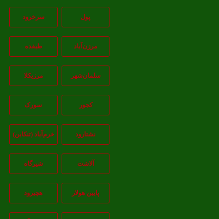
پول
سرخرود
مرزن‌آباد
طبقده
سلمان‌شهر
مرزیکلا
کجور
سورک
نشتارود
خرم‌آباد (تنکابن)
آلاشت
شیرگاه
پایین هولار
هچیرود