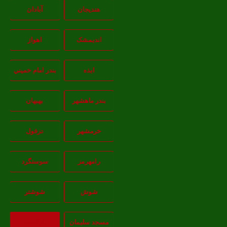
هندیجان
آبادان
انديمشک
اهواز
ايذه
بندر امام خميني
بندر ماهشهر
بهبهان
خرمشهر
دزفول
رامهرمز
سوسنگرد
شوش
شوشتر
مسجد سليمان
بازگشت