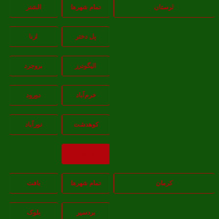
لرستان
تمام شهر‌ها
الشتر
پل دختر
ازنا
اليگودرز
بروجرد
خرم‌آباد
دورود
کوهدشت
نورآباد
بازگشت
کرمان
تمام شهر‌ها
بافت
بردسیر
بلوک