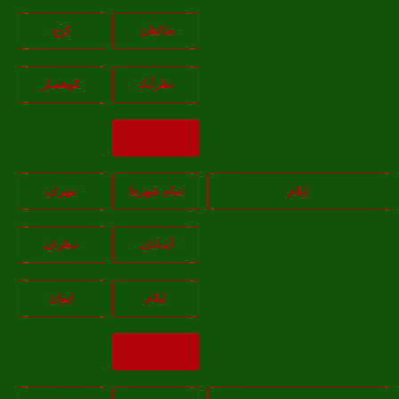
طالقان
کرج
نظرآباد
کوهسار
بازگشت
ایلام
تمام شهر‌ها
مهران
آبدانان
دهلران
ايلام
ايوان
بازگشت