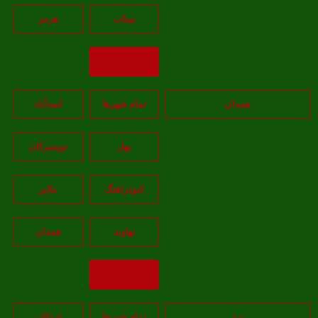
ميناب
هرمز
بازگشت
همدان
تمام شهر‌ها
اسدآباد
بهار
تويسرکان
کبودراهنگ
ملاير
نهاوند
همدان
بازگشت
یزد
تمام شهر‌ها
اردکان