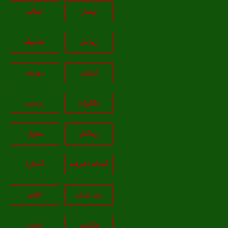
لیسار
اسالم
رودبار
ماسوله
املش
رودبنه
ماکلوان
بره‌سر
زیباکنار
منجیل
آستانه اشرفيه
آستارا
بندر انزلي
تالش
چابکسر
رشت