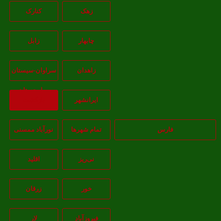
زهک
کنارک
چابهار
زابل
زاهدان
سراوان-سيستان
و بلوچستان
ايرانشهر
بازگشت
فارس
تمام شهر‌ها
نورآباد ممسنی
نی‌ریز
اقلید
خور
زرقان
فیروزآباد
لار