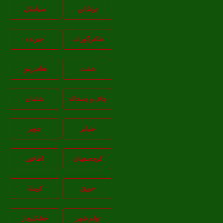
توتکابن
سیاهکل
طاهرگوراب
جیرنده
شفت
شاندرمن
چاف و چمخاله
شلمان
ضیابر
چوبر
کوچصفهان
اطاقور
حویق
کومله
تولم شهر
خشکبیجار