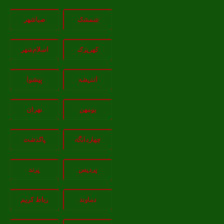
شمشک
صباشهر
کهریزک
اسلام‌شهر
اندیشه
پيشوا
بومهن
تهران
چهاردانگه
پاکدشت
پردیس
پرند
دماوند
رباط کریم