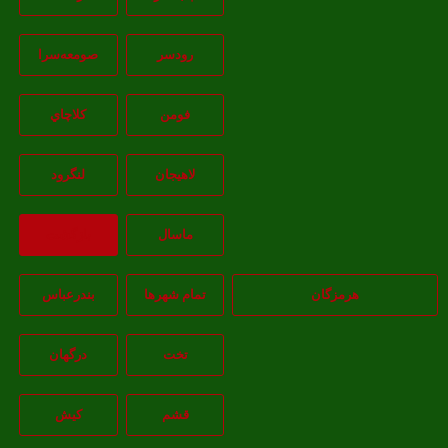
رودسر
صومعه‌سرا
فومن
کلاچاي
لاهيجان
لنگرود
ماسال
بازگشت
هرمزگان
تمام شهر‌ها
بندرعباس
تخت
درگهان
قشم
کيش