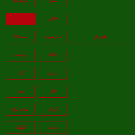
سنقر
کرمانشاه
کنگاور
بازگشت
مازندران
تمام شهر‌ها
رستمکالا
کیاکلا
دابودشت
رویان
گتاب
آکند
رینه
گزنک
آستانه سرا
زیرآب
گلوگاه