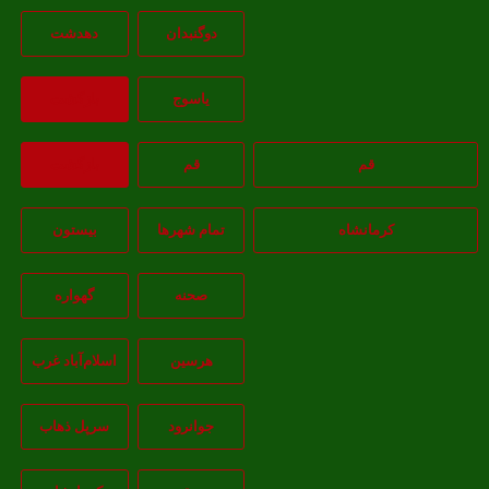
دوگنبدان
دهدشت
ياسوج
بازگشت
قم
قم
بازگشت
کرمانشاه
تمام شهر‌ها
بیستون
صحنه
گهواره
هرسین
اسلام‌‌آباد غرب
جوانرود
سرپل ذهاب