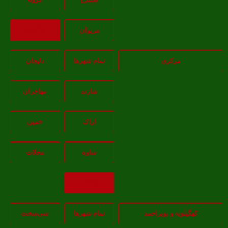
مريوان
بازگشت
مرکزی
تمام شهر‌ها
دلیجان
شازند
مهاجران
اراک
خمين
ساوه
محلات
بازگشت
هگیلویه و بویراحمد
تمام شهر‌ها
سی‌سخت