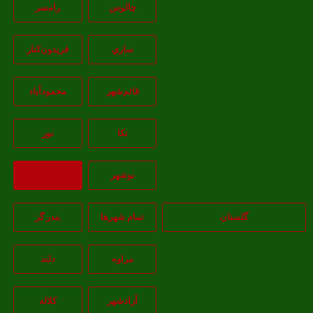
چالوس
رامسر
ساري
فريدون‌کنار
قائم‌شهر
محمودآباد
نکا
نور
نوشهر
بازگشت
گلستان
تمام شهر‌ها
بندر گز
مراوه
دلند
آزادشهر
کلاله