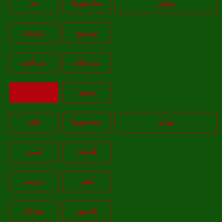
بوشهر
تمام شهر‌ها
جم
خورموج
برازجان
بندر کنگان
بندر گناوه
بوشهر
بازگشت
تهران
تمام شهر‌ها
کیلان
گلستان
آبسرد
آبعلی
ارجمند
باقرشهر
جوادآباد