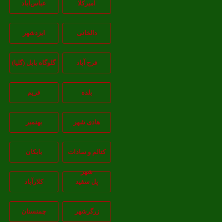
امیرکلا
عباس‌آباد
دالخانی
ایزدشهر
فرح آباد
گلوگاه بابل (گلیا)
بلده
فریم
هادی شهر
بهنمیر
کتالم و سادات
بابکان
شهر
پل سفید
کلارآباد
زرگرشهر
چمنستان