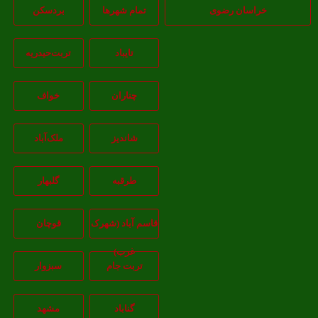
خراسان رضوی
تمام شهر‌ها
بردسکن
تایباد
تربت‌حیدریه
چناران
خواف
شاندیز
ملک‌آباد
طرقبه
گلبهار
قاسم آباد (شهرک
قوچان
غرب)
تربت جام
سبزوار
گناباد
مشهد