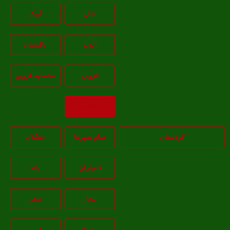
شال
آبيک
الوند
تاکستان
قزوين
محمديه-قزوين
بازگشت
کردستان
تمام شهر‌ها
دهگلان
کامیاران
بانه
بيجار
سقز
سنندج
قروه