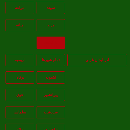
سهند
مراغه
مرند
ميانه
بازگشت
آذربایجان غربی
تمام شهر‌ها
اروميه
اشنويه
بوکان
پيرانشهر
خوي
سردشت
سلماس
شاهين دژ
ماکو