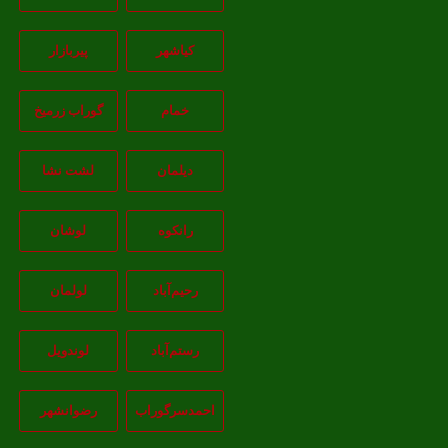
کیاشهر
پیربازار
خمام
گوراب زرمیخ
دیلمان
لشت نشا
رانکوه
لوشان
رحیم‌آباد
لولمان
رستم‌آباد
لوندویل
احمدسرگوراب
رضوانشهر