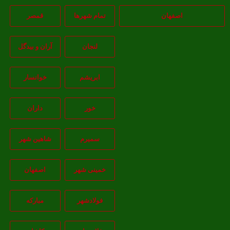
اصفهان
تمام شهر‌ها
قمصر
لنجان
آران و بیدگل
ابریشم
خوانسار
خور
داران
سمیرم
شاهین شهر
خمینی شهر
اصفهان
فولادشهر
مبارکه