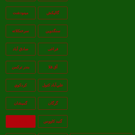
گالیکش
مینودشت
سنگدوین
سرخنکلاته
فراغی
صادق آباد
آق قلا
بندر ترکمن
علي‌آباد کتول
کردکوي
گرگان
گميشان
گنبد کاووس
بازگشت