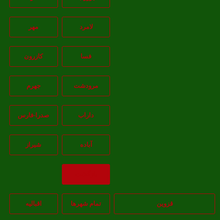
لامرد
مهر
فسا
کازرون
مرودشت
جهرم
داراب
صدرا-فارس
آباده
شيراز
بازگشت
قزوین
تمام شهر‌ها
اقبالیه