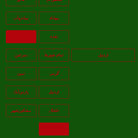
مهاباد
مياندوآب
نقده
بازگشت
اردبیل
تمام شهر‌ها
سرعین
گرمی
نمین
اردبيل
پارس‌آباد
خلخال
مشکين‌شهر
بازگشت