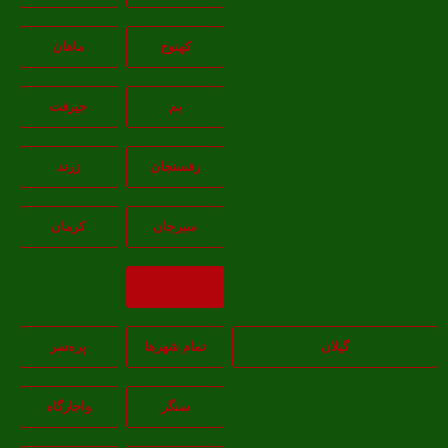
کهنوج
ماهان
بم
جيرفت
رفسنجان
زرند
سيرجان
کرمان
بازگشت
گیلان
تمام شهر‌ها
پره‌سر
سنگر
واجارگاه