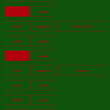
نيشابور
بازگشت
خراسان شمالی
تمام شهر‌ها
آشخانه
اسفراين
بجنورد
شيروان
بازگشت
خوزستان
تمام شهر‌ها
امیدیه
چمران
حمیدیه
رامشیر
شادگان