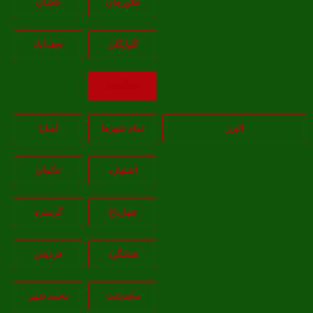
فلاورجان
کاشان
گلپايگان
نجف‌آباد
بازگشت
البرز
تمام شهر‌ها
آسارا
اشتهارد
تنکمان
چهارباغ
گرمدره
هشتگرد
فردیس
ماهدشت
محمد شهر