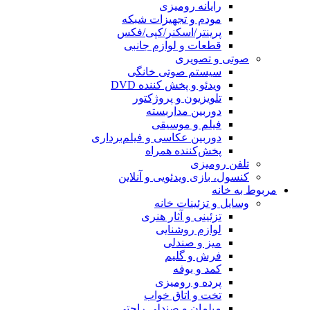
رایانه رومیزی
مودم و تجهیزات شبکه
پرینتر/اسکنر/کپی/فکس
قطعات و لوازم جانبی
صوتی و تصویری
سیستم صوتی خانگی
ویدئو و پخش کننده DVD
تلویزیون و پروژکتور
دوربین مداربسته
فیلم و موسیقی
دوربین عکاسی و فیلم‌برداری
پخش‌کننده همراه
تلفن رومیزی
کنسول، بازی‌ ویدئویی و آنلاین
مربوط به خانه
وسایل و تزئینات خانه
تزئینی و آثار هنری
لوازم روشنایی
میز و صندلی
فرش و گلیم
کمد و بوفه
پرده و رومیزی
تخت و اتاق خواب
مبلمان و صندلی راحتی