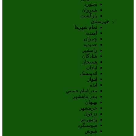
بجنورد
شيروان
بازگشت
خوزستان
تمام شهر‌ها
امیدیه
چمران
حمیدیه
رامشیر
شادگان
هندیجان
آبادان
انديمشک
اهواز
ايذه
بندر امام خميني
بندر ماهشهر
بهبهان
خرمشهر
دزفول
رامهرمز
سوسنگرد
شوش