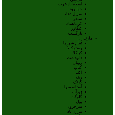
اسلام‌‌آباد غرب
جوانرود
سرپل ذهاب
سنقر
کرمانشاه
کنگاور
بازگشت
مازندران
تمام شهر‌ها
رستمکالا
کیاکلا
دابودشت
رویان
گتاب
آکند
رینه
گزنک
آستانه سرا
زیرآب
گلوگاه
پول
سرخرود
مرزن‌آباد