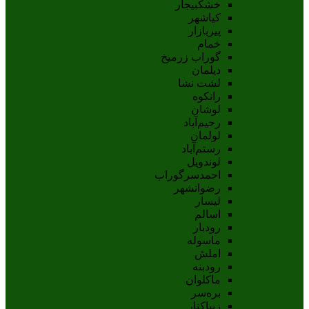
خشکبیجار
کیاشهر
پیربازار
خمام
گوراب زرمیخ
دیلمان
لشت نشا
رانکوه
لوشان
رحیم‌آباد
لولمان
رستم‌آباد
لوندویل
احمدسرگوراب
رضوانشهر
لیسار
اسالم
رودبار
ماسوله
املش
رودبنه
ماکلوان
بره‌سر
زیباکنار