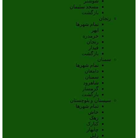
شوشتر
مسجد سليمان
بازگشت
زنجان
تمام شهر‌ها
ابهر
خرمدره
زنجان
قيدار
بازگشت
سمنان
تمام شهر‌ها
دامغان
سمنان
شاهرود
گرمسار
بازگشت
سیستان و بلوچستان
تمام شهر‌ها
خاش
زهک
کنارک
چابهار
زابل