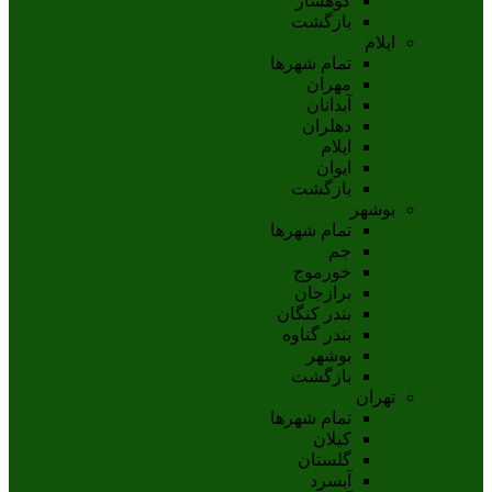
کوهسار
بازگشت
ایلام
تمام شهر‌ها
مهران
آبدانان
دهلران
ايلام
ايوان
بازگشت
بوشهر
تمام شهر‌ها
جم
خورموج
برازجان
بندر کنگان
بندر گناوه
بوشهر
بازگشت
تهران
تمام شهر‌ها
کیلان
گلستان
آبسرد