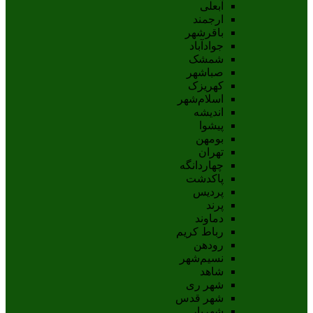
آبعلی
ارجمند
باقرشهر
جوادآباد
شمشک
صباشهر
کهریزک
اسلام‌شهر
اندیشه
پيشوا
بومهن
تهران
چهاردانگه
پاکدشت
پردیس
پرند
دماوند
رباط کریم
رودهن
نسيم‌شهر
شاهد
شهر ری
شهر قدس
شهریار