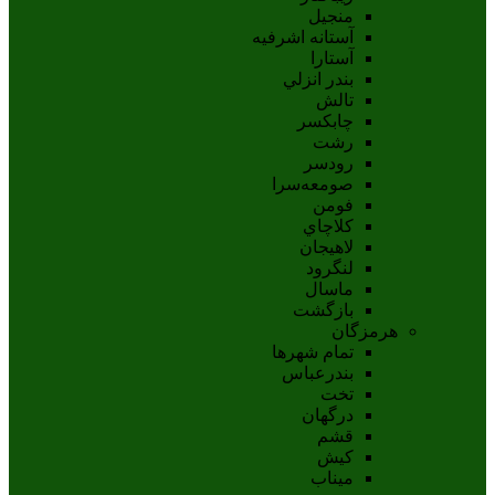
منجیل
آستانه اشرفيه
آستارا
بندر انزلي
تالش
چابکسر
رشت
رودسر
صومعه‌سرا
فومن
کلاچاي
لاهيجان
لنگرود
ماسال
بازگشت
هرمزگان
تمام شهر‌ها
بندرعباس
تخت
درگهان
قشم
کيش
ميناب