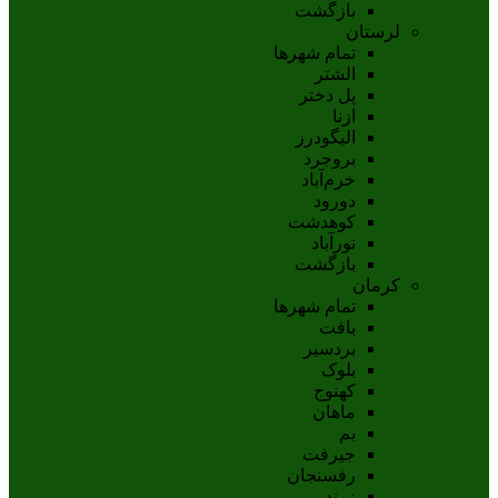
بازگشت
لرستان
تمام شهر‌ها
الشتر
پل دختر
ازنا
اليگودرز
بروجرد
خرم‌آباد
دورود
کوهدشت
نورآباد
بازگشت
کرمان
تمام شهر‌ها
بافت
بردسیر
بلوک
کهنوج
ماهان
بم
جيرفت
رفسنجان
زرند