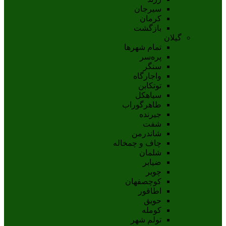
سيرجان
کرمان
بازگشت
گیلان
تمام شهر‌ها
پره‌سر
سنگر
واجارگاه
توتکابن
سیاهکل
طاهرگوراب
جیرنده
شفت
شاندرمن
چاف و چمخاله
شلمان
ضیابر
چوبر
کوچصفهان
اطاقور
حویق
کومله
تولم شهر