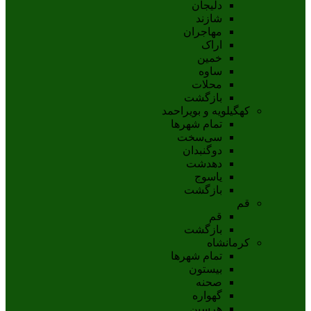
دلیجان
شازند
مهاجران
اراک
خمين
ساوه
محلات
بازگشت
کهگیلویه و بویراحمد
تمام شهر‌ها
سی‌سخت
دوگنبدان
دهدشت
ياسوج
بازگشت
قم
قم
بازگشت
کرمانشاه
تمام شهر‌ها
بیستون
صحنه
گهواره
هرسین