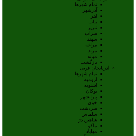
تمام شهر‌ها
آذرشهر
اهر
بناب
تبريز
سراب
سهند
مراغه
مرند
ميانه
بازگشت
آذربایجان غربی
تمام شهر‌ها
اروميه
اشنويه
بوکان
پيرانشهر
خوي
سردشت
سلماس
شاهين دژ
ماکو
مهاباد