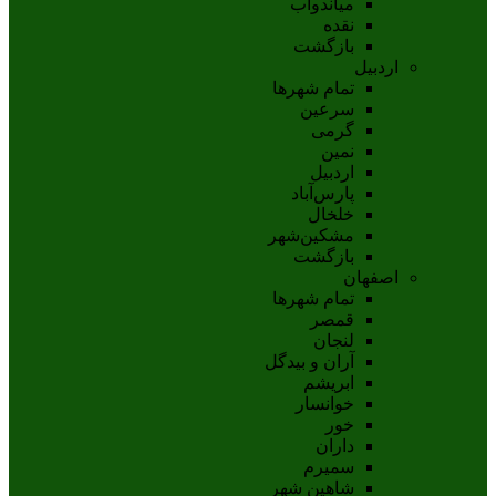
مياندوآب
نقده
بازگشت
اردبیل
تمام شهر‌ها
سرعین
گرمی
نمین
اردبيل
پارس‌آباد
خلخال
مشکين‌شهر
بازگشت
اصفهان
تمام شهر‌ها
قمصر
لنجان
آران و بیدگل
ابریشم
خوانسار
خور
داران
سمیرم
شاهین شهر