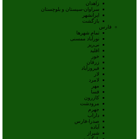
زاهدان
سراوان-سيستان و بلوچستان
ايرانشهر
بازگشت
فارس
تمام شهر‌ها
نورآباد ممسنی
نی‌ریز
اقلید
خور
زرقان
فیروزآباد
لار
لامرد
مهر
فسا
کازرون
مرودشت
جهرم
داراب
صدرا-فارس
آباده
شيراز
بازگشت