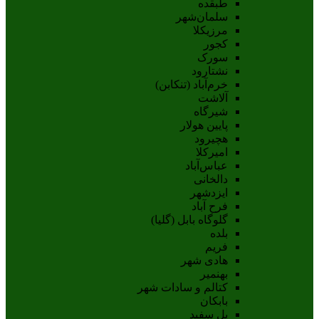
طبقده
سلمان‌شهر
مرزیکلا
کجور
سورک
نشتارود
خرم‌آباد (تنکابن)
آلاشت
شیرگاه
پایین هولار
هچیرود
امیرکلا
عباس‌آباد
دالخانی
ایزدشهر
فرح آباد
گلوگاه بابل (گلیا)
بلده
فریم
هادی شهر
بهنمیر
کتالم و سادات شهر
بابکان
پل سفید