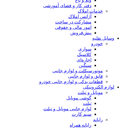
ویلا و باغ
دفتر کار و فضای آموزشی
خدمات املاک
آژانس املاک
مشارکت در ساخت
امور مالی و حقوقی
پیش‌فروش
وسایل نقلیه
خودرو
سواری
کلاسیک
اجاره‌ای
سنگین
موتورسیکلت و لوازم جانبی
قایق و لوازم جانبی
قطعات یدکی و لوازم جانبی خودرو
لوازم الکترونیکی
موبایل و تبلت
گوشی موبایل
تبلت
لوازم جانبی موبایل و تبلت
سیم کارت
رایانه
رایانه همراه