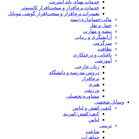
خدمات پهنای باند اینترنت
خدمات نرم‌افزار و سخت‌افزار کامپیوتر
تعمیرات نرم‌افزار و سخت‌افزار گوشی موبایل
مالی/حسابداری/بیمه
حمل و نقل
پیشه و مهارت
آرایشگری و زیبایی
سرگرمی
نظافت
باغبانی و درختکاری
آموزشی
زبان خارجی
دروس مدرسه و دانشگاه
نرم‌افزار
هنری
ورزشی
مشاوره تحصیلی
وسایل شخصی
کیف، کفش و لباس
کیف/کفش/کمربند
لباس
تزیینی
ساعت
جواهرات