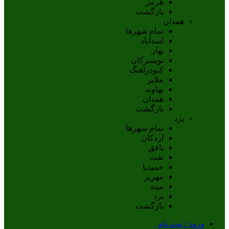
هرمز
بازگشت
همدان
تمام شهر‌ها
اسدآباد
بهار
تويسرکان
کبودراهنگ
ملاير
نهاوند
همدان
بازگشت
یزد
تمام شهر‌ها
اردکان
بافق
تفت
حميديا
مهریز
ميبد
يزد
بازگشت
ورود / ثبت نام