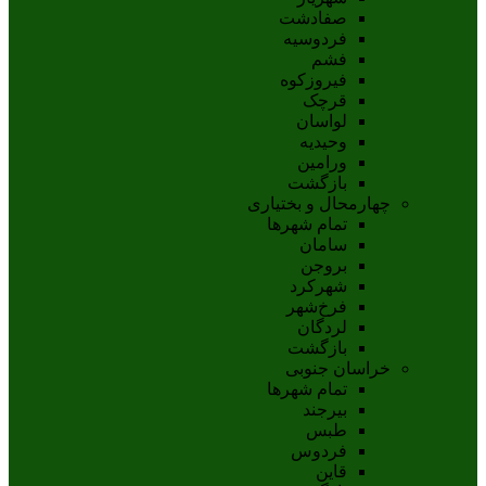
صفادشت
فردوسیه
فشم
فیروزکوه
قرچک
لواسان
وحیدیه
ورامین
بازگشت
چهارمحال و بختیاری
تمام شهر‌ها
سامان
بروجن
شهرکرد
فرخ‌شهر
لردگان
بازگشت
خراسان جنوبی
تمام شهر‌ها
بيرجند
طبس
فردوس
قاين