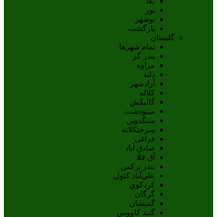
نکا
نور
نوشهر
بازگشت
گلستان
تمام شهر‌ها
بندر گز
مراوه
دلند
آزادشهر
کلاله
گالیکش
مینودشت
سنگدوین
سرخنکلاته
فراغی
صادق آباد
آق قلا
بندر ترکمن
علي‌آباد کتول
کردکوي
گرگان
گميشان
گنبد کاووس