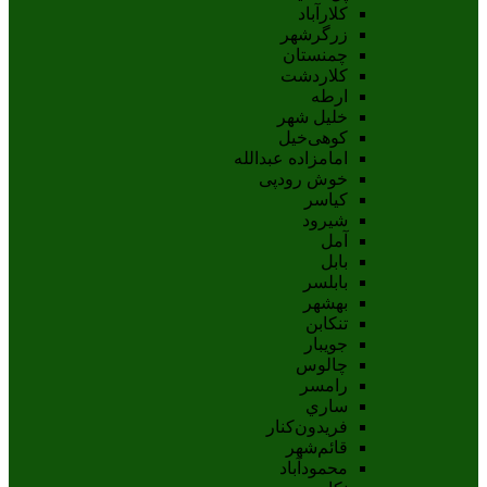
کلارآباد
زرگرشهر
چمنستان
کلاردشت
ارطه
خلیل شهر
کوهی‌خیل
امامزاده عبدالله
خوش رودپی
کیاسر
شیرود
آمل
بابل
بابلسر
بهشهر
تنکابن
جويبار
چالوس
رامسر
ساري
فريدون‌کنار
قائم‌شهر
محمودآباد