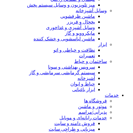
میز تلویزیون و وسایل سیستم پخش
وسایل آشپزخانه
ماشین ظرفشویی
یخچال و فریزر
وسایل آشپزی و غذاخوری
مایکروویو و گاز
ماشین لباسشویی و خشک کننده
ابزار
نظافت و خیاطی و اتو
تعمیرات
ساختمان و حیاط
سرویس بهداشتی و سونا
سیستم گرمایشی سرمایشی و گاز
آشپزخانه
حیاط و ایوان
ابزار باغبانی
خدمات
فروشگاه ها
موتور و ماشین
پذیرایی/مراسم
خدمات رایانه‌ای و موبایل
فروش دامنه و سایت
میزبانی و طراحی سایت