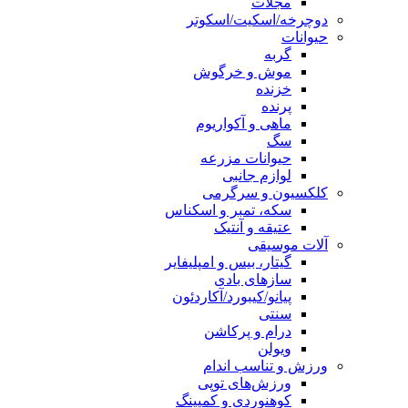
مجلات
دوچرخه/اسکیت/اسکوتر
حیوانات
گربه
موش و خرگوش
خزنده
پرنده
ماهی و آکواریوم
سگ
حیوانات مزرعه
لوازم جانبی
کلکسیون و سرگرمی
سکه، تمبر و اسکناس
عتیقه و آنتیک
آلات موسیقی
گیتار، بیس و امپلیفایر
سازهای بادی
پیانو/کیبورد/آکاردئون
سنتی
درام و پرکاشن
ویولن
ورزش و تناسب اندام
ورزش‌های توپی
کوهنوردی و کمپینگ