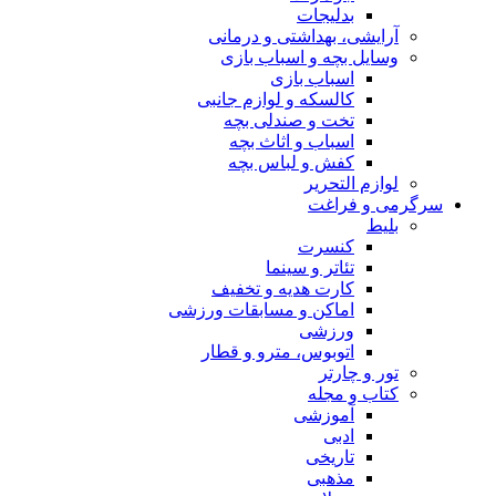
بدلیجات
آرایشی، بهداشتی و درمانی
وسایل بچه و اسباب بازی
اسباب بازی
کالسکه و لوازم جانبی
تخت و صندلی بچه
اسباب و اثاث بچه
کفش و لباس بچه
لوازم التحریر
سرگرمی و فراغت
بلیط
کنسرت
تئاتر و سینما
کارت هدیه و تخفیف
اماکن و مسابقات ورزشی
ورزشی
اتوبوس، مترو و قطار
تور و چارتر
کتاب و مجله
آموزشی
ادبی
تاریخی
مذهبی