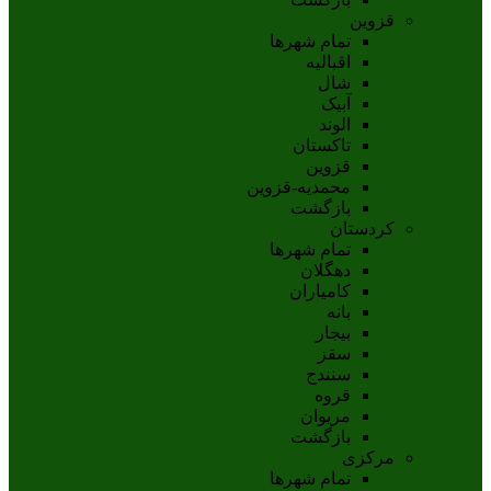
قزوین
تمام شهر‌ها
اقبالیه
شال
آبيک
الوند
تاکستان
قزوين
محمديه-قزوين
بازگشت
کردستان
تمام شهر‌ها
دهگلان
کامیاران
بانه
بيجار
سقز
سنندج
قروه
مريوان
بازگشت
مرکزی
تمام شهر‌ها