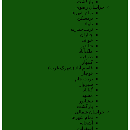
بازگشت
خراسان رضوی
تمام شهر‌ها
بردسکن
تایباد
تربت‌حیدریه
چناران
خواف
شاندیز
ملک‌آباد
طرقبه
گلبهار
قاسم آباد (شهرک غرب)
قوچان
تربت جام
سبزوار
گناباد
مشهد
نيشابور
بازگشت
خراسان شمالی
تمام شهر‌ها
آشخانه
اسفراين