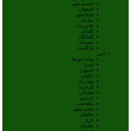
خمینی شهر
اصفهان
فولادشهر
مبارکه
فلاورجان
کاشان
گلپايگان
نجف‌آباد
بازگشت
البرز
تمام شهر‌ها
آسارا
اشتهارد
تنکمان
چهارباغ
گرمدره
هشتگرد
فردیس
ماهدشت
محمد شهر
طالقان
کرج
نظرآباد