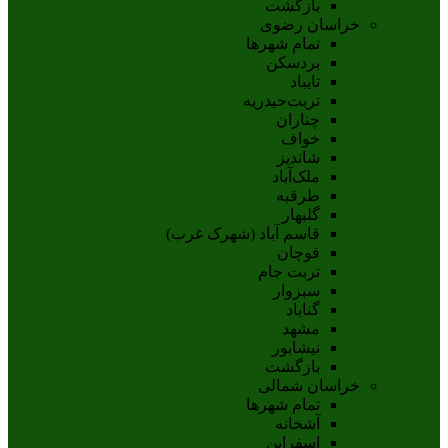
بازگشت
خراسان رضوی
تمام شهر‌ها
بردسکن
تایباد
تربت‌حیدریه
چناران
خواف
شاندیز
ملک‌آباد
طرقبه
گلبهار
قاسم آباد (شهرک غرب)
قوچان
تربت جام
سبزوار
گناباد
مشهد
نيشابور
بازگشت
خراسان شمالی
تمام شهر‌ها
آشخانه
اسفراين