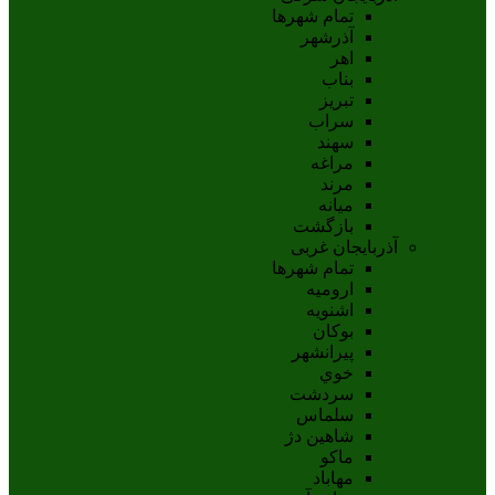
تمام شهر‌ها
آذرشهر
اهر
بناب
تبريز
سراب
سهند
مراغه
مرند
ميانه
بازگشت
آذربایجان غربی
تمام شهر‌ها
اروميه
اشنويه
بوکان
پيرانشهر
خوي
سردشت
سلماس
شاهين دژ
ماکو
مهاباد