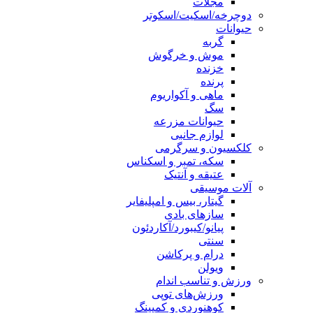
مجلات
دوچرخه/اسکیت/اسکوتر
حیوانات
گربه
موش و خرگوش
خزنده
پرنده
ماهی و آکواریوم
سگ
حیوانات مزرعه
لوازم جانبی
کلکسیون و سرگرمی
سکه، تمبر و اسکناس
عتیقه و آنتیک
آلات موسیقی
گیتار، بیس و امپلیفایر
سازهای بادی
پیانو/کیبورد/آکاردئون
سنتی
درام و پرکاشن
ویولن
ورزش و تناسب اندام
ورزش‌های توپی
کوهنوردی و کمپینگ