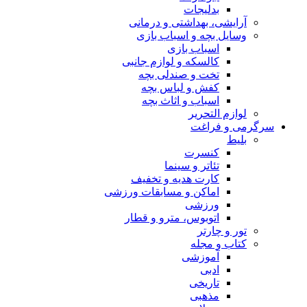
بدلیجات
آرایشی، بهداشتی و درمانی
وسایل بچه و اسباب بازی
اسباب بازی
کالسکه و لوازم جانبی
تخت و صندلی بچه
کفش و لباس بچه
اسباب و اثاث بچه
لوازم التحریر
سرگرمی و فراغت
بلیط
کنسرت
تئاتر و سینما
کارت هدیه و تخفیف
اماکن و مسابقات ورزشی
ورزشی
اتوبوس، مترو و قطار
تور و چارتر
کتاب و مجله
آموزشی
ادبی
تاریخی
مذهبی