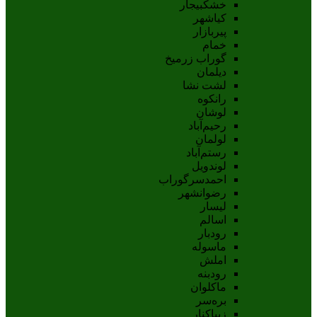
خشکبیجار
کیاشهر
پیربازار
خمام
گوراب زرمیخ
دیلمان
لشت نشا
رانکوه
لوشان
رحیم‌آباد
لولمان
رستم‌آباد
لوندویل
احمدسرگوراب
رضوانشهر
لیسار
اسالم
رودبار
ماسوله
املش
رودبنه
ماکلوان
بره‌سر
زیباکنار