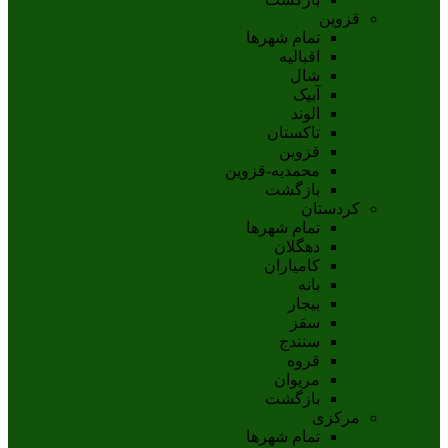
قزوین
تمام شهر‌ها
اقبالیه
شال
آبيک
الوند
تاکستان
قزوين
محمديه-قزوين
بازگشت
کردستان
تمام شهر‌ها
دهگلان
کامیاران
بانه
بيجار
سقز
سنندج
قروه
مريوان
بازگشت
مرکزی
تمام شهر‌ها