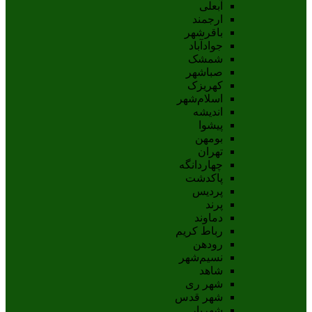
آبعلی
ارجمند
باقرشهر
جوادآباد
شمشک
صباشهر
کهریزک
اسلام‌شهر
اندیشه
پيشوا
بومهن
تهران
چهاردانگه
پاکدشت
پردیس
پرند
دماوند
رباط کریم
رودهن
نسيم‌شهر
شاهد
شهر ری
شهر قدس
شهریار