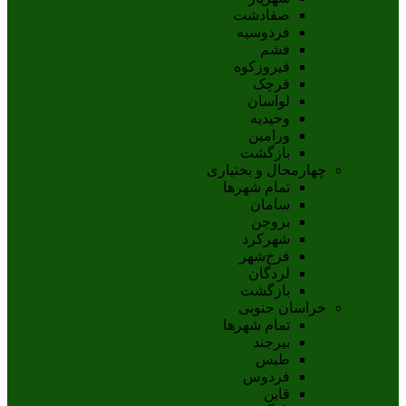
صفادشت
فردوسیه
فشم
فیروزکوه
قرچک
لواسان
وحیدیه
ورامین
بازگشت
چهارمحال و بختیاری
تمام شهر‌ها
سامان
بروجن
شهرکرد
فرخ‌شهر
لردگان
بازگشت
خراسان جنوبی
تمام شهر‌ها
بيرجند
طبس
فردوس
قاين