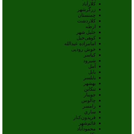
کلارآباد
زرگرشهر
چمنستان
کلاردشت
ارطه
خلیل شهر
کوهی‌خیل
امامزاده عبدالله
خوش رودپی
کیاسر
شیرود
آمل
بابل
بابلسر
بهشهر
تنکابن
جويبار
چالوس
رامسر
ساري
فريدون‌کنار
قائم‌شهر
محمودآباد