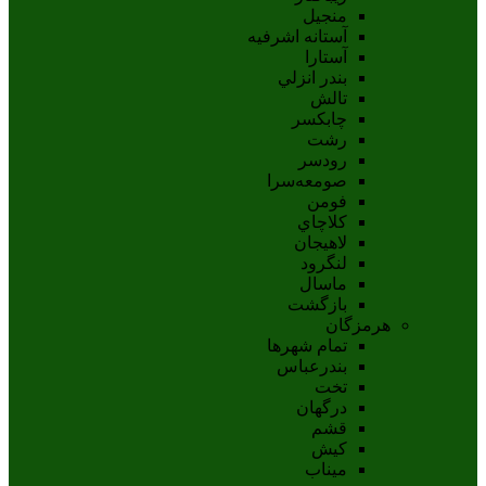
منجیل
آستانه اشرفيه
آستارا
بندر انزلي
تالش
چابکسر
رشت
رودسر
صومعه‌سرا
فومن
کلاچاي
لاهيجان
لنگرود
ماسال
بازگشت
هرمزگان
تمام شهر‌ها
بندرعباس
تخت
درگهان
قشم
کيش
ميناب