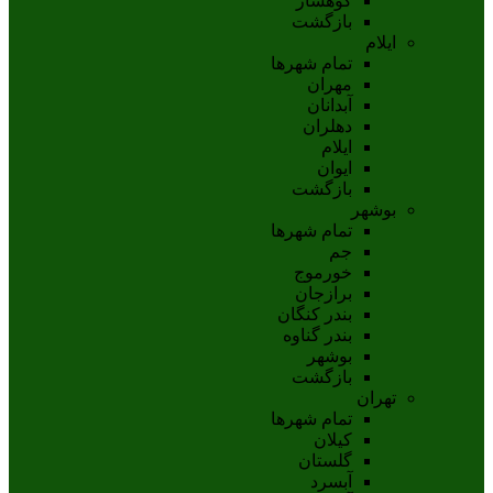
کوهسار
بازگشت
ایلام
تمام شهر‌ها
مهران
آبدانان
دهلران
ايلام
ايوان
بازگشت
بوشهر
تمام شهر‌ها
جم
خورموج
برازجان
بندر کنگان
بندر گناوه
بوشهر
بازگشت
تهران
تمام شهر‌ها
کیلان
گلستان
آبسرد