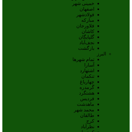
خمینی شهر
اصفهان
فولادشهر
مبارکه
فلاورجان
کاشان
گلپايگان
نجف‌آباد
بازگشت
البرز
تمام شهر‌ها
آسارا
اشتهارد
تنکمان
چهارباغ
گرمدره
هشتگرد
فردیس
ماهدشت
محمد شهر
طالقان
کرج
نظرآباد