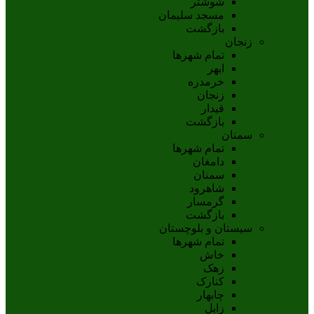
شوشتر
مسجد سليمان
بازگشت
زنجان
تمام شهر‌ها
ابهر
خرمدره
زنجان
قيدار
بازگشت
سمنان
تمام شهر‌ها
دامغان
سمنان
شاهرود
گرمسار
بازگشت
سیستان و بلوچستان
تمام شهر‌ها
خاش
زهک
کنارک
چابهار
زابل