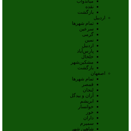
مياندوآب
نقده
بازگشت
اردبیل
تمام شهر‌ها
سرعین
گرمی
نمین
اردبيل
پارس‌آباد
خلخال
مشکين‌شهر
بازگشت
اصفهان
تمام شهر‌ها
قمصر
لنجان
آران و بیدگل
ابریشم
خوانسار
خور
داران
سمیرم
شاهین شهر