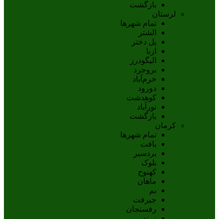
بازگشت
لرستان
تمام شهر‌ها
الشتر
پل دختر
ازنا
اليگودرز
بروجرد
خرم‌آباد
دورود
کوهدشت
نورآباد
بازگشت
کرمان
تمام شهر‌ها
بافت
بردسیر
بلوک
کهنوج
ماهان
بم
جيرفت
رفسنجان
زرند