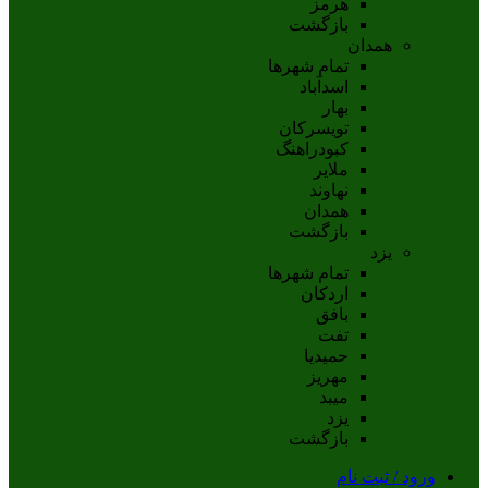
هرمز
بازگشت
همدان
تمام شهر‌ها
اسدآباد
بهار
تويسرکان
کبودراهنگ
ملاير
نهاوند
همدان
بازگشت
یزد
تمام شهر‌ها
اردکان
بافق
تفت
حميديا
مهریز
ميبد
يزد
بازگشت
ورود / ثبت نام