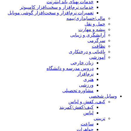
خدمات پهنای باند اینترنت
خدمات نرم‌افزار و سخت‌افزار کامپیوتر
تعمیرات نرم‌افزار و سخت‌افزار گوشی موبایل
مالی/حسابداری/بیمه
حمل و نقل
پیشه و مهارت
آرایشگری و زیبایی
سرگرمی
نظافت
باغبانی و درختکاری
آموزشی
زبان خارجی
دروس مدرسه و دانشگاه
نرم‌افزار
هنری
ورزشی
مشاوره تحصیلی
وسایل شخصی
کیف، کفش و لباس
کیف/کفش/کمربند
لباس
تزیینی
ساعت
جواهرات