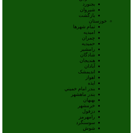
بجنورد
شيروان
بازگشت
خوزستان
تمام شهر‌ها
امیدیه
چمران
حمیدیه
رامشیر
شادگان
هندیجان
آبادان
انديمشک
اهواز
ايذه
بندر امام خميني
بندر ماهشهر
بهبهان
خرمشهر
دزفول
رامهرمز
سوسنگرد
شوش