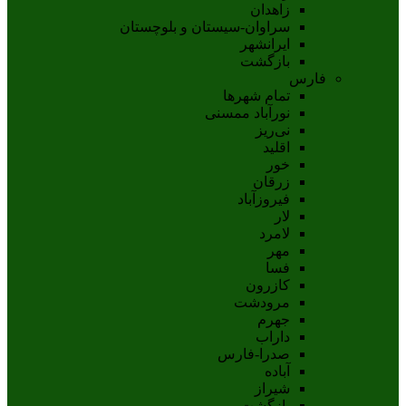
زاهدان
سراوان-سيستان و بلوچستان
ايرانشهر
بازگشت
فارس
تمام شهر‌ها
نورآباد ممسنی
نی‌ریز
اقلید
خور
زرقان
فیروزآباد
لار
لامرد
مهر
فسا
کازرون
مرودشت
جهرم
داراب
صدرا-فارس
آباده
شيراز
بازگشت