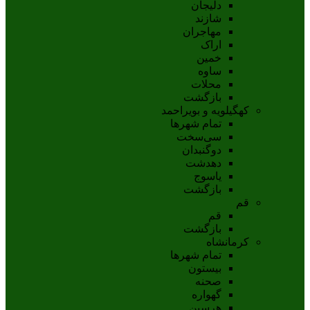
دلیجان
شازند
مهاجران
اراک
خمين
ساوه
محلات
بازگشت
کهگیلویه و بویراحمد
تمام شهر‌ها
سی‌سخت
دوگنبدان
دهدشت
ياسوج
بازگشت
قم
قم
بازگشت
کرمانشاه
تمام شهر‌ها
بیستون
صحنه
گهواره
هرسین