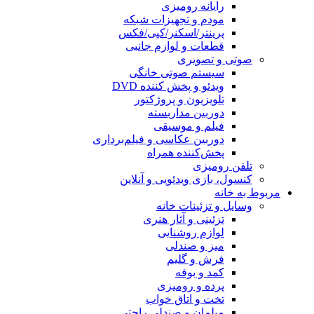
رایانه رومیزی
مودم و تجهیزات شبکه
پرینتر/اسکنر/کپی/فکس
قطعات و لوازم جانبی
صوتی و تصویری
سیستم صوتی خانگی
ویدئو و پخش کننده DVD
تلویزیون و پروژکتور
دوربین مداربسته
فیلم و موسیقی
دوربین عکاسی و فیلم‌برداری
پخش‌کننده همراه
تلفن رومیزی
کنسول، بازی‌ ویدئویی و آنلاین
مربوط به خانه
وسایل و تزئینات خانه
تزئینی و آثار هنری
لوازم روشنایی
میز و صندلی
فرش و گلیم
کمد و بوفه
پرده و رومیزی
تخت و اتاق خواب
مبلمان و صندلی راحتی