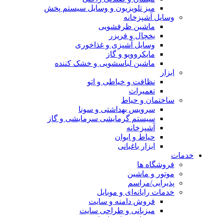
میز تلویزیون و وسایل سیستم پخش
وسایل آشپزخانه
ماشین ظرفشویی
یخچال و فریزر
وسایل آشپزی و غذاخوری
مایکروویو و گاز
ماشین لباسشویی و خشک کننده
ابزار
نظافت و خیاطی و اتو
تعمیرات
ساختمان و حیاط
سرویس بهداشتی و سونا
سیستم گرمایشی سرمایشی و گاز
آشپزخانه
حیاط و ایوان
ابزار باغبانی
خدمات
فروشگاه ها
موتور و ماشین
پذیرایی/مراسم
خدمات رایانه‌ای و موبایل
فروش دامنه و سایت
میزبانی و طراحی سایت