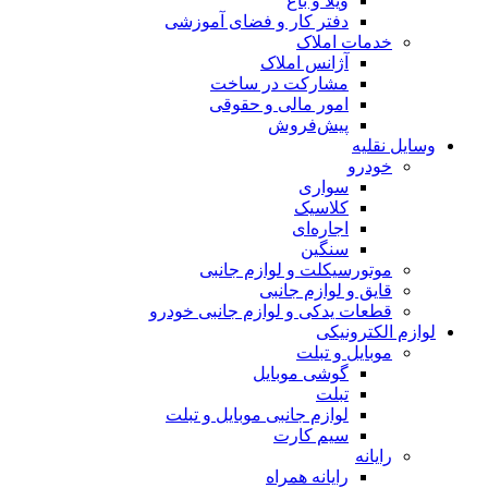
ویلا و باغ
دفتر کار و فضای آموزشی
خدمات املاک
آژانس املاک
مشارکت در ساخت
امور مالی و حقوقی
پیش‌فروش
وسایل نقلیه
خودرو
سواری
کلاسیک
اجاره‌ای
سنگین
موتورسیکلت و لوازم جانبی
قایق و لوازم جانبی
قطعات یدکی و لوازم جانبی خودرو
لوازم الکترونیکی
موبایل و تبلت
گوشی موبایل
تبلت
لوازم جانبی موبایل و تبلت
سیم کارت
رایانه
رایانه همراه