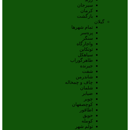
سيرجان
کرمان
بازگشت
گیلان
تمام شهر‌ها
پره‌سر
سنگر
واجارگاه
توتکابن
سیاهکل
طاهرگوراب
جیرنده
شفت
شاندرمن
چاف و چمخاله
شلمان
ضیابر
چوبر
کوچصفهان
اطاقور
حویق
کومله
تولم شهر