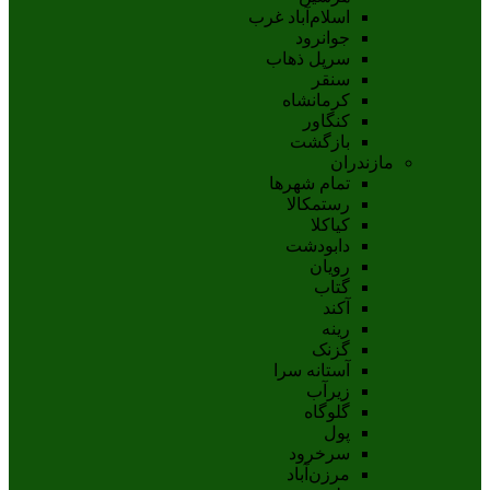
اسلام‌‌آباد غرب
جوانرود
سرپل ذهاب
سنقر
کرمانشاه
کنگاور
بازگشت
مازندران
تمام شهر‌ها
رستمکالا
کیاکلا
دابودشت
رویان
گتاب
آکند
رینه
گزنک
آستانه سرا
زیرآب
گلوگاه
پول
سرخرود
مرزن‌آباد