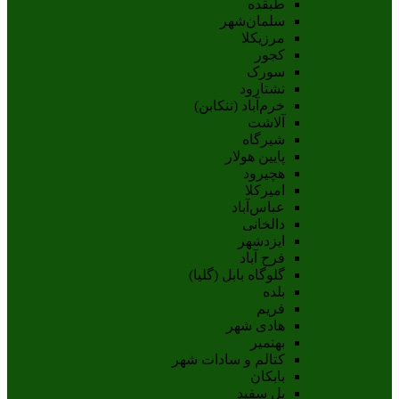
طبقده
سلمان‌شهر
مرزیکلا
کجور
سورک
نشتارود
خرم‌آباد (تنکابن)
آلاشت
شیرگاه
پایین هولار
هچیرود
امیرکلا
عباس‌آباد
دالخانی
ایزدشهر
فرح آباد
گلوگاه بابل (گلیا)
بلده
فریم
هادی شهر
بهنمیر
کتالم و سادات شهر
بابکان
پل سفید