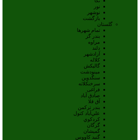
نکا
نور
نوشهر
بازگشت
گلستان
تمام شهر‌ها
بندر گز
مراوه
دلند
آزادشهر
کلاله
گالیکش
مینودشت
سنگدوین
سرخنکلاته
فراغی
صادق آباد
آق قلا
بندر ترکمن
علي‌آباد کتول
کردکوي
گرگان
گميشان
گنبد کاووس