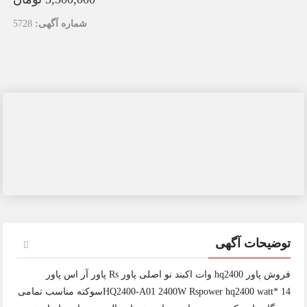
شماره آگهی:
5728
توضیحات آگهی
فروش پاور hq2400 وات اکبند نو اصلی پاور Rs پاور آر اس پاور
HQ2400-A01 2400W Rspower hq2400 watt* 14سوکته مناسب تمامی