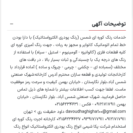
توضیحات آگهی
خدمات رنگ کوره ای شمس (رنگ پودری الکترواستاتیک) با دارا بودن
خط تمام اتومانیک کانوایر و مجهز به ربات ، جهت رنگ آمیزی کوره ای
کلیه قطعات فلزی (گالوانیزه - آلومینیوم - استیل - سیاه) با استفاده از
رنگ های درجه یک با چسبندگی و ثبات بسیار بالا ، در بافت های
مختلف (سمباده ای – چکشی - چرمی - چروک و ساده ) آماده قرارداد با
کارخانجات تولیدی و قطعه سازان محترم آدرس کارخانه:شهرک صنعتی
شمس آباد،بلوار نگارستان ، خیابان بهمن کیفیت و سرعت رمز موفقیت
ماست. لطفا جهت کسب اطلاعات بیشتر با شماره های ذیل تماس
حاصل فرمایید. شهرک صنعتی شمس آباد، بلوار نگارستان ، خیابان
بهمن 09121717911 - فکس : 02156234631
davoudhaghighat00@gmail.com داود حقیقت ري > تهران
09121717911 09391717911 02156234627 کارخانه اجرت رنگ کوره ای
استخدام شرکت پکا شیمی انواع رنگ پودری الکترواستاتیک انواع رنگ