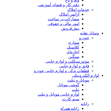
ویلا و باغ
دفتر کار و فضای آموزشی
خدمات املاک
آژانس املاک
مشارکت در ساخت
امور مالی و حقوقی
پیش‌فروش
وسایل نقلیه
خودرو
سواری
کلاسیک
اجاره‌ای
سنگین
موتورسیکلت و لوازم جانبی
قایق و لوازم جانبی
قطعات یدکی و لوازم جانبی خودرو
لوازم الکترونیکی
موبایل و تبلت
گوشی موبایل
تبلت
لوازم جانبی موبایل و تبلت
سیم کارت
رایانه
رایانه همراه