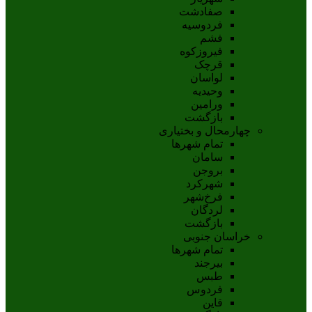
صفادشت
فردوسیه
فشم
فیروزکوه
قرچک
لواسان
وحیدیه
ورامین
بازگشت
چهارمحال و بختیاری
تمام شهر‌ها
سامان
بروجن
شهرکرد
فرخ‌شهر
لردگان
بازگشت
خراسان جنوبی
تمام شهر‌ها
بيرجند
طبس
فردوس
قاين