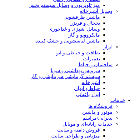
میز تلویزیون و وسایل سیستم پخش
وسایل آشپزخانه
ماشین ظرفشویی
یخچال و فریزر
وسایل آشپزی و غذاخوری
مایکروویو و گاز
ماشین لباسشویی و خشک کننده
ابزار
نظافت و خیاطی و اتو
تعمیرات
ساختمان و حیاط
سرویس بهداشتی و سونا
سیستم گرمایشی سرمایشی و گاز
آشپزخانه
حیاط و ایوان
ابزار باغبانی
خدمات
فروشگاه ها
موتور و ماشین
پذیرایی/مراسم
خدمات رایانه‌ای و موبایل
فروش دامنه و سایت
میزبانی و طراحی سایت