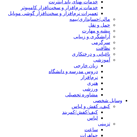
خدمات پهنای باند اینترنت
خدمات نرم‌افزار و سخت‌افزار کامپیوتر
تعمیرات نرم‌افزار و سخت‌افزار گوشی موبایل
مالی/حسابداری/بیمه
حمل و نقل
پیشه و مهارت
آرایشگری و زیبایی
سرگرمی
نظافت
باغبانی و درختکاری
آموزشی
زبان خارجی
دروس مدرسه و دانشگاه
نرم‌افزار
هنری
ورزشی
مشاوره تحصیلی
وسایل شخصی
کیف، کفش و لباس
کیف/کفش/کمربند
لباس
تزیینی
ساعت
جواهرات