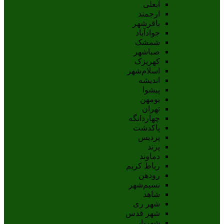
آبعلی
ارجمند
باقرشهر
جوادآباد
شمشک
صباشهر
کهریزک
اسلام‌شهر
اندیشه
پيشوا
بومهن
تهران
چهاردانگه
پاکدشت
پردیس
پرند
دماوند
رباط کریم
رودهن
نسيم‌شهر
شاهد
شهر ری
شهر قدس
شهریار