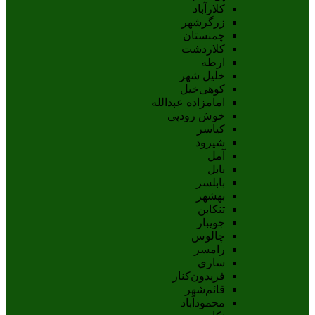
کلارآباد
زرگرشهر
چمنستان
کلاردشت
ارطه
خلیل شهر
کوهی‌خیل
امامزاده عبدالله
خوش رودپی
کیاسر
شیرود
آمل
بابل
بابلسر
بهشهر
تنکابن
جويبار
چالوس
رامسر
ساري
فريدون‌کنار
قائم‌شهر
محمودآباد