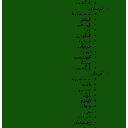
بازگشت
لرستان
تمام شهر‌ها
الشتر
پل دختر
ازنا
اليگودرز
بروجرد
خرم‌آباد
دورود
کوهدشت
نورآباد
بازگشت
کرمان
تمام شهر‌ها
بافت
بردسیر
بلوک
کهنوج
ماهان
بم
جيرفت
رفسنجان
زرند