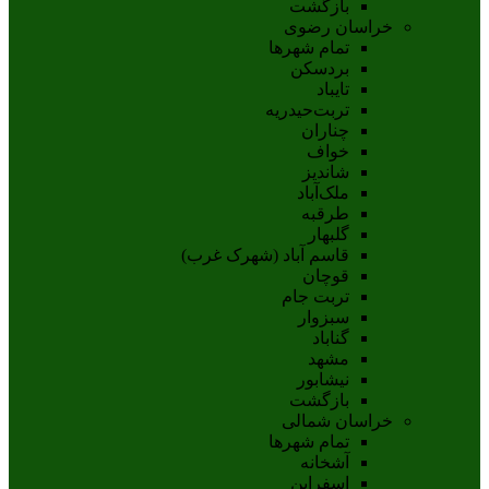
بازگشت
خراسان رضوی
تمام شهر‌ها
بردسکن
تایباد
تربت‌حیدریه
چناران
خواف
شاندیز
ملک‌آباد
طرقبه
گلبهار
قاسم آباد (شهرک غرب)
قوچان
تربت جام
سبزوار
گناباد
مشهد
نيشابور
بازگشت
خراسان شمالی
تمام شهر‌ها
آشخانه
اسفراين