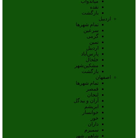
مياندوآب
نقده
بازگشت
اردبیل
تمام شهر‌ها
سرعین
گرمی
نمین
اردبيل
پارس‌آباد
خلخال
مشکين‌شهر
بازگشت
اصفهان
تمام شهر‌ها
قمصر
لنجان
آران و بیدگل
ابریشم
خوانسار
خور
داران
سمیرم
شاهین شهر