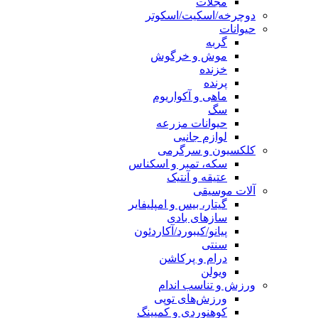
مجلات
دوچرخه/اسکیت/اسکوتر
حیوانات
گربه
موش و خرگوش
خزنده
پرنده
ماهی و آکواریوم
سگ
حیوانات مزرعه
لوازم جانبی
کلکسیون و سرگرمی
سکه، تمبر و اسکناس
عتیقه و آنتیک
آلات موسیقی
گیتار، بیس و امپلیفایر
سازهای بادی
پیانو/کیبورد/آکاردئون
سنتی
درام و پرکاشن
ویولن
ورزش و تناسب اندام
ورزش‌های توپی
کوهنوردی و کمپینگ