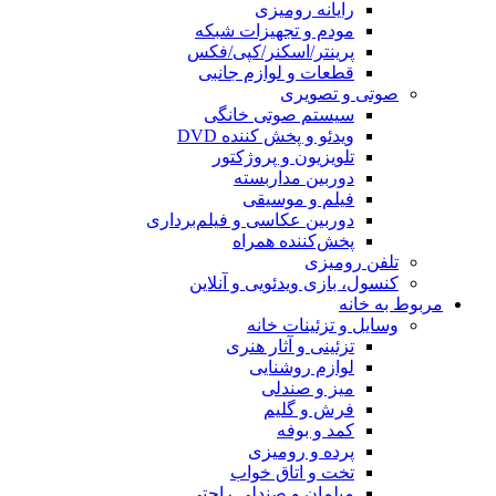
رایانه رومیزی
مودم و تجهیزات شبکه
پرینتر/اسکنر/کپی/فکس
قطعات و لوازم جانبی
صوتی و تصویری
سیستم صوتی خانگی
ویدئو و پخش کننده DVD
تلویزیون و پروژکتور
دوربین مداربسته
فیلم و موسیقی
دوربین عکاسی و فیلم‌برداری
پخش‌کننده همراه
تلفن رومیزی
کنسول، بازی‌ ویدئویی و آنلاین
مربوط به خانه
وسایل و تزئینات خانه
تزئینی و آثار هنری
لوازم روشنایی
میز و صندلی
فرش و گلیم
کمد و بوفه
پرده و رومیزی
تخت و اتاق خواب
مبلمان و صندلی راحتی