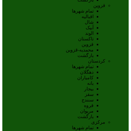
قزوین
تمام شهر‌ها
اقبالیه
شال
آبيک
الوند
تاکستان
قزوين
محمديه-قزوين
بازگشت
کردستان
تمام شهر‌ها
دهگلان
کامیاران
بانه
بيجار
سقز
سنندج
قروه
مريوان
بازگشت
مرکزی
تمام شهر‌ها