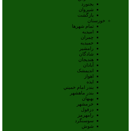
بجنورد
شيروان
بازگشت
خوزستان
تمام شهر‌ها
امیدیه
چمران
حمیدیه
رامشیر
شادگان
هندیجان
آبادان
انديمشک
اهواز
ايذه
بندر امام خميني
بندر ماهشهر
بهبهان
خرمشهر
دزفول
رامهرمز
سوسنگرد
شوش