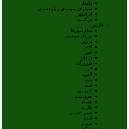
زاهدان
سراوان-سيستان و بلوچستان
ايرانشهر
بازگشت
فارس
تمام شهر‌ها
نورآباد ممسنی
نی‌ریز
اقلید
خور
زرقان
فیروزآباد
لار
لامرد
مهر
فسا
کازرون
مرودشت
جهرم
داراب
صدرا-فارس
آباده
شيراز
بازگشت