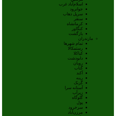
اسلام‌‌آباد غرب
جوانرود
سرپل ذهاب
سنقر
کرمانشاه
کنگاور
بازگشت
مازندران
تمام شهر‌ها
رستمکالا
کیاکلا
دابودشت
رویان
گتاب
آکند
رینه
گزنک
آستانه سرا
زیرآب
گلوگاه
پول
سرخرود
مرزن‌آباد