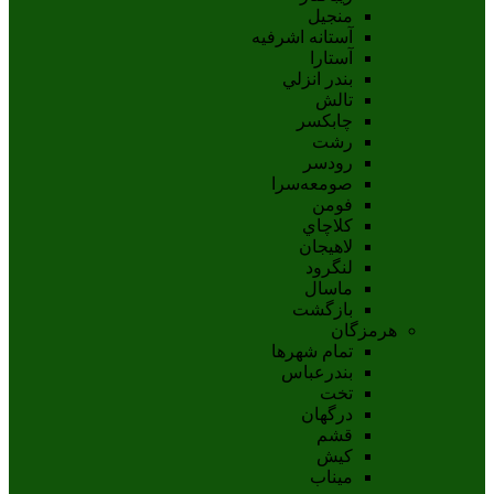
منجیل
آستانه اشرفيه
آستارا
بندر انزلي
تالش
چابکسر
رشت
رودسر
صومعه‌سرا
فومن
کلاچاي
لاهيجان
لنگرود
ماسال
بازگشت
هرمزگان
تمام شهر‌ها
بندرعباس
تخت
درگهان
قشم
کيش
ميناب