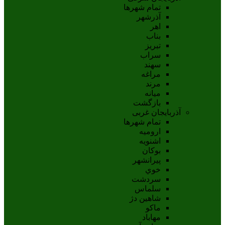
تمام شهر‌ها
آذرشهر
اهر
بناب
تبريز
سراب
سهند
مراغه
مرند
ميانه
بازگشت
آذربایجان غربی
تمام شهر‌ها
اروميه
اشنويه
بوکان
پيرانشهر
خوي
سردشت
سلماس
شاهين دژ
ماکو
مهاباد