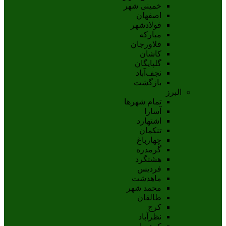
خمینی شهر
اصفهان
فولادشهر
مبارکه
فلاورجان
کاشان
گلپايگان
نجف‌آباد
بازگشت
البرز
تمام شهر‌ها
آسارا
اشتهارد
تنکمان
چهارباغ
گرمدره
هشتگرد
فردیس
ماهدشت
محمد شهر
طالقان
کرج
نظرآباد