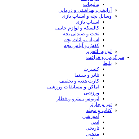
بدلیجات
آرایشی، بهداشتی و درمانی
وسایل بچه و اسباب بازی
اسباب بازی
کالسکه و لوازم جانبی
تخت و صندلی بچه
اسباب و اثاث بچه
کفش و لباس بچه
لوازم التحریر
سرگرمی و فراغت
بلیط
کنسرت
تئاتر و سینما
کارت هدیه و تخفیف
اماکن و مسابقات ورزشی
ورزشی
اتوبوس، مترو و قطار
تور و چارتر
کتاب و مجله
آموزشی
ادبی
تاریخی
مذهبی