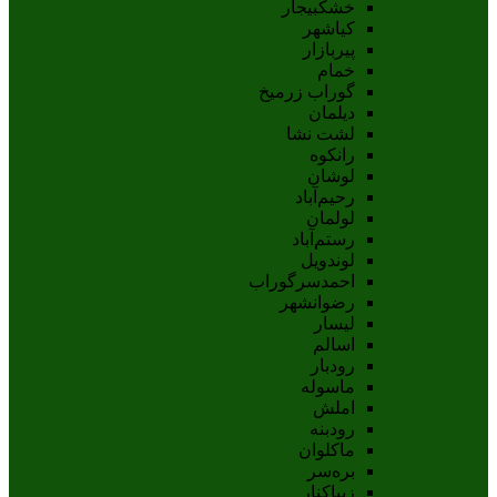
خشکبیجار
کیاشهر
پیربازار
خمام
گوراب زرمیخ
دیلمان
لشت نشا
رانکوه
لوشان
رحیم‌آباد
لولمان
رستم‌آباد
لوندویل
احمدسرگوراب
رضوانشهر
لیسار
اسالم
رودبار
ماسوله
املش
رودبنه
ماکلوان
بره‌سر
زیباکنار