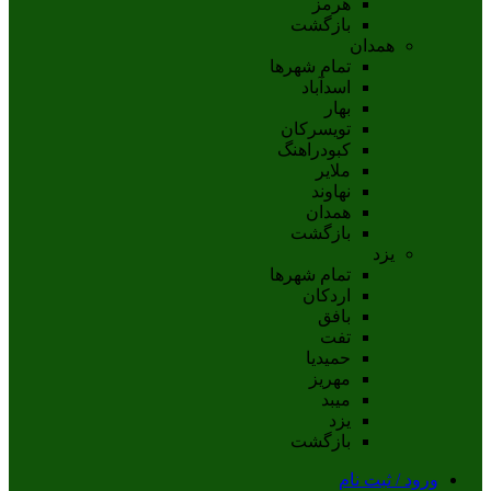
هرمز
بازگشت
همدان
تمام شهر‌ها
اسدآباد
بهار
تويسرکان
کبودراهنگ
ملاير
نهاوند
همدان
بازگشت
یزد
تمام شهر‌ها
اردکان
بافق
تفت
حميديا
مهریز
ميبد
يزد
بازگشت
ورود / ثبت نام