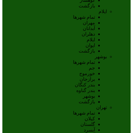
کوهسار
بازگشت
ایلام
تمام شهر‌ها
مهران
آبدانان
دهلران
ايلام
ايوان
بازگشت
بوشهر
تمام شهر‌ها
جم
خورموج
برازجان
بندر کنگان
بندر گناوه
بوشهر
بازگشت
تهران
تمام شهر‌ها
کیلان
گلستان
آبسرد