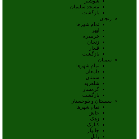
شوشتر
مسجد سليمان
بازگشت
زنجان
تمام شهر‌ها
ابهر
خرمدره
زنجان
قيدار
بازگشت
سمنان
تمام شهر‌ها
دامغان
سمنان
شاهرود
گرمسار
بازگشت
سیستان و بلوچستان
تمام شهر‌ها
خاش
زهک
کنارک
چابهار
زابل