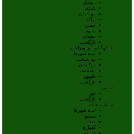
دلیجان
شازند
مهاجران
اراک
خمين
ساوه
محلات
بازگشت
کهگیلویه و بویراحمد
تمام شهر‌ها
سی‌سخت
دوگنبدان
دهدشت
ياسوج
بازگشت
قم
قم
بازگشت
کرمانشاه
تمام شهر‌ها
بیستون
صحنه
گهواره
هرسین