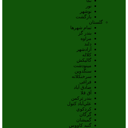
نکا
نور
نوشهر
بازگشت
گلستان
تمام شهر‌ها
بندر گز
مراوه
دلند
آزادشهر
کلاله
گالیکش
مینودشت
سنگدوین
سرخنکلاته
فراغی
صادق آباد
آق قلا
بندر ترکمن
علي‌آباد کتول
کردکوي
گرگان
گميشان
گنبد کاووس