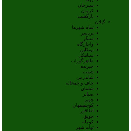
سيرجان
کرمان
بازگشت
گیلان
تمام شهر‌ها
پره‌سر
سنگر
واجارگاه
توتکابن
سیاهکل
طاهرگوراب
جیرنده
شفت
شاندرمن
چاف و چمخاله
شلمان
ضیابر
چوبر
کوچصفهان
اطاقور
حویق
کومله
تولم شهر