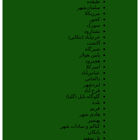
طبقده
سلمان‌شهر
مرزیکلا
کجور
سورک
نشتارود
خرم‌آباد (تنکابن)
آلاشت
شیرگاه
پایین هولار
هچیرود
امیرکلا
عباس‌آباد
دالخانی
ایزدشهر
فرح آباد
گلوگاه بابل (گلیا)
بلده
فریم
هادی شهر
بهنمیر
کتالم و سادات شهر
بابکان
پل سفید