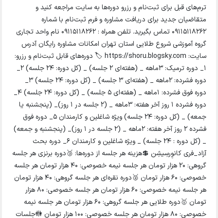
ترم‌های قبل برای ثبت‌نام و رزرو دوره‌ها به سایت مراجعه کنید و
متقاضیان جدید برای دریافت مشاوره و فرم ثبت‌نام با شماره
۰۹۱۱۵۱۱۸۲۶۲ تماس بگیرید. تلفن همراه : 09115118262 نام واحد تجاری
گروه آموزشی شروع طلایی استان تهران امکانات مشاوره رایگان آدرس
سایت: https://shoru.blogsky.com 🏷 دوره‌های قابل ثبت‌نام و رزرو:
۱_ دوره ترمیک: ۳ماهه _ (هفته‌ای ۲ جلسه) _ (کل دوره: ۲۴ جلسه) ۲_
دوره فشرده: ۲ماهه _ (هفته‌ای ۳ جلسه) _ (کل دوره: ۲۴ جلسه) ۳_
دوره فوق فشرده: ۱ماهه _ (هفته‌ای ۵ جلسه) _ (کل دوره: ۲۴ جلسه) ۴_
دوره فشرده ۱ روز آخر هفته: ۳ماهه _ (۲ جلسه در ۱ روز)_ (پنجشنبه یا
جمعه) _ (کل دوره: ۲۴ جلسه) ویژه شاغلین و کارمندان ۵_ دوره فوق
فشرده ۲ روز آخر هفته: ۲ماهه _ (۲ جلسه در ۱ روز)_ (پنجشنبه و جمعه)
_ (کل دوره : ۲۴ جلسه) _ ویژه شاغلین و کارمندان ۶_ دوره بحث
آزاد_فری کانوِرسِیشِن 💲هزینه هر جلسه از دوره‌ها: 🥉دوره برنزی هر جلسه
گروهی: ۲۰ هزار تومان هر جلسه نیمه خصوصی: ۴۰ هزار تومان هر جلسه
خصوصی: ۶۰ هزار تومان 🥈دوره نقره‌ای هر جلسه گروهی: ۴۰ هزار تومان
هر جلسه نیمه خصوصی: ۶۰ هزار تومان هر جلسه خصوصی: ۸۰ هزار
تومان 🥇دوره طلایی هر جلسه گروهی: ۶۰ هزار تومان هر جلسه نیمه
خصوصی: ۸۰ هزار تومان هر جلسه خصوصی: ۱۰۰ هزار تومان 🚻جلسات