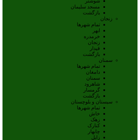
شوشتر
مسجد سليمان
بازگشت
زنجان
تمام شهر‌ها
ابهر
خرمدره
زنجان
قيدار
بازگشت
سمنان
تمام شهر‌ها
دامغان
سمنان
شاهرود
گرمسار
بازگشت
سیستان و بلوچستان
تمام شهر‌ها
خاش
زهک
کنارک
چابهار
زابل