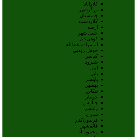
کلارآباد
زرگرشهر
چمنستان
کلاردشت
ارطه
خلیل شهر
کوهی‌خیل
امامزاده عبدالله
خوش رودپی
کیاسر
شیرود
آمل
بابل
بابلسر
بهشهر
تنکابن
جويبار
چالوس
رامسر
ساري
فريدون‌کنار
قائم‌شهر
محمودآباد