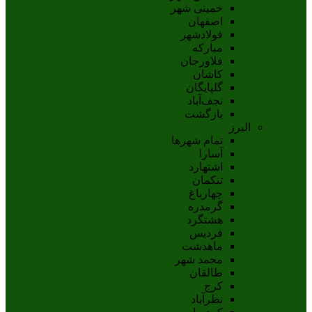
خمینی شهر
اصفهان
فولادشهر
مبارکه
فلاورجان
کاشان
گلپايگان
نجف‌آباد
بازگشت
البرز
تمام شهر‌ها
آسارا
اشتهارد
تنکمان
چهارباغ
گرمدره
هشتگرد
فردیس
ماهدشت
محمد شهر
طالقان
کرج
نظرآباد