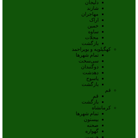
دلیجان
شازند
مهاجران
اراک
خمين
ساوه
محلات
بازگشت
کهگیلویه و بویراحمد
تمام شهر‌ها
سی‌سخت
دوگنبدان
دهدشت
ياسوج
بازگشت
قم
قم
بازگشت
کرمانشاه
تمام شهر‌ها
بیستون
صحنه
گهواره
هرسین