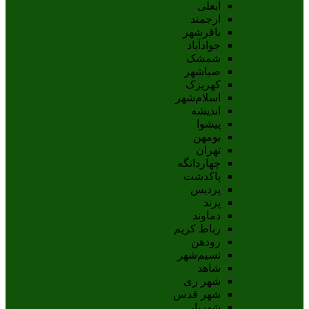
آبعلی
ارجمند
باقرشهر
جوادآباد
شمشک
صباشهر
کهریزک
اسلام‌شهر
اندیشه
پيشوا
بومهن
تهران
چهاردانگه
پاکدشت
پردیس
پرند
دماوند
رباط کریم
رودهن
نسيم‌شهر
شاهد
شهر ری
شهر قدس
شهریار