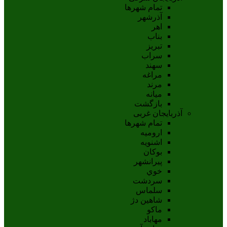
تمام شهر‌ها
آذرشهر
اهر
بناب
تبريز
سراب
سهند
مراغه
مرند
ميانه
بازگشت
آذربایجان غربی
تمام شهر‌ها
اروميه
اشنويه
بوکان
پيرانشهر
خوي
سردشت
سلماس
شاهين دژ
ماکو
مهاباد