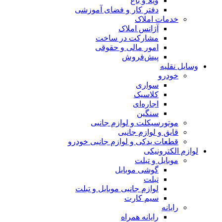
ویلا و باغ
دفتر کار و فضای آموزشی
خدمات املاک
آژانس املاک
مشارکت در ساخت
امور مالی و حقوقی
پیش‌فروش
وسایل نقلیه
خودرو
سواری
کلاسیک
اجاره‌ای
سنگین
موتورسیکلت و لوازم جانبی
قایق و لوازم جانبی
قطعات یدکی و لوازم جانبی خودرو
لوازم الکترونیکی
موبایل و تبلت
گوشی موبایل
تبلت
لوازم جانبی موبایل و تبلت
سیم کارت
رایانه
رایانه همراه