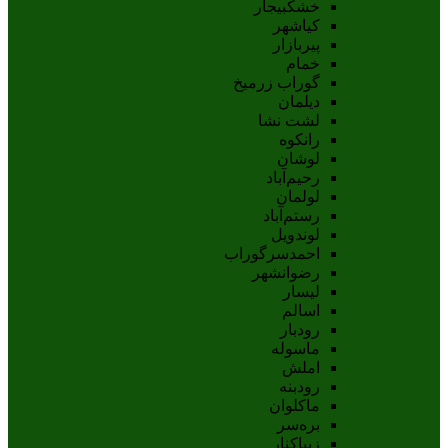
خشکبیجار
کیاشهر
پیربازار
خمام
گوراب زرمیخ
دیلمان
لشت نشا
رانکوه
لوشان
رحیم‌آباد
لولمان
رستم‌آباد
لوندویل
احمدسرگوراب
رضوانشهر
لیسار
اسالم
رودبار
ماسوله
املش
رودبنه
ماکلوان
بره‌سر
زیباکنار