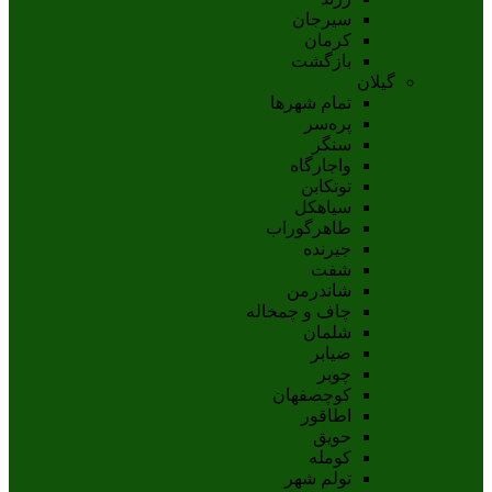
سيرجان
کرمان
بازگشت
گیلان
تمام شهر‌ها
پره‌سر
سنگر
واجارگاه
توتکابن
سیاهکل
طاهرگوراب
جیرنده
شفت
شاندرمن
چاف و چمخاله
شلمان
ضیابر
چوبر
کوچصفهان
اطاقور
حویق
کومله
تولم شهر