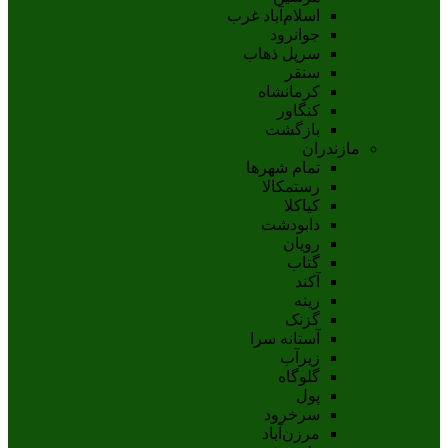
اسلام‌‌آباد غرب
جوانرود
سرپل ذهاب
سنقر
کرمانشاه
کنگاور
بازگشت
مازندران
تمام شهر‌ها
رستمکالا
کیاکلا
دابودشت
رویان
گتاب
آکند
رینه
گزنک
آستانه سرا
زیرآب
گلوگاه
پول
سرخرود
مرزن‌آباد