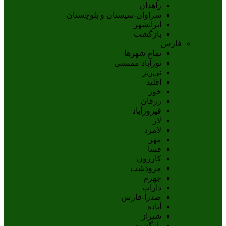
زاهدان
سراوان-سيستان و بلوچستان
ايرانشهر
بازگشت
فارس
تمام شهر‌ها
نورآباد ممسنی
نی‌ریز
اقلید
خور
زرقان
فیروزآباد
لار
لامرد
مهر
فسا
کازرون
مرودشت
جهرم
داراب
صدرا-فارس
آباده
شيراز
بازگشت