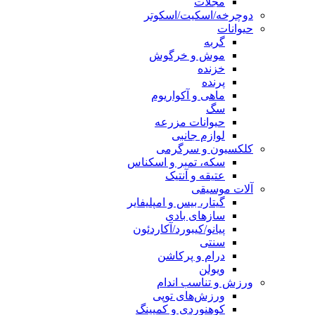
مجلات
دوچرخه/اسکیت/اسکوتر
حیوانات
گربه
موش و خرگوش
خزنده
پرنده
ماهی و آکواریوم
سگ
حیوانات مزرعه
لوازم جانبی
کلکسیون و سرگرمی
سکه، تمبر و اسکناس
عتیقه و آنتیک
آلات موسیقی
گیتار، بیس و امپلیفایر
سازهای بادی
پیانو/کیبورد/آکاردئون
سنتی
درام و پرکاشن
ویولن
ورزش و تناسب اندام
ورزش‌های توپی
کوهنوردی و کمپینگ