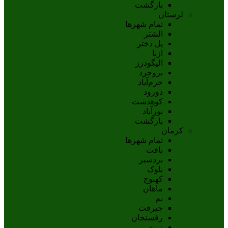
بازگشت
لرستان
تمام شهر‌ها
الشتر
پل دختر
ازنا
اليگودرز
بروجرد
خرم‌آباد
دورود
کوهدشت
نورآباد
بازگشت
کرمان
تمام شهر‌ها
بافت
بردسیر
بلوک
کهنوج
ماهان
بم
جيرفت
رفسنجان
زرند