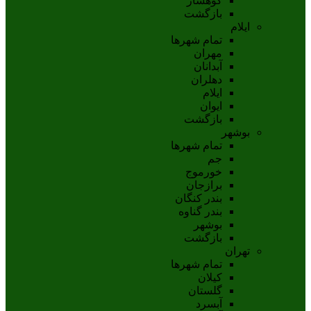
کوهسار
بازگشت
ایلام
تمام شهر‌ها
مهران
آبدانان
دهلران
ايلام
ايوان
بازگشت
بوشهر
تمام شهر‌ها
جم
خورموج
برازجان
بندر کنگان
بندر گناوه
بوشهر
بازگشت
تهران
تمام شهر‌ها
کیلان
گلستان
آبسرد