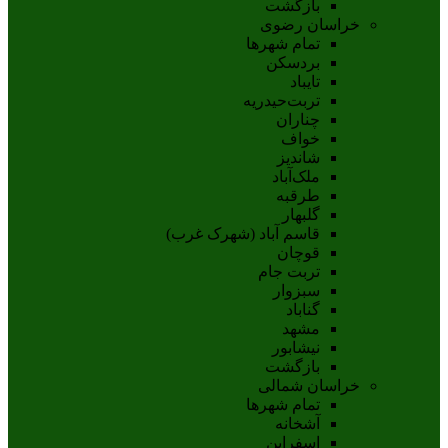
بازگشت
خراسان رضوی
تمام شهر‌ها
بردسکن
تایباد
تربت‌حیدریه
چناران
خواف
شاندیز
ملک‌آباد
طرقبه
گلبهار
قاسم آباد (شهرک غرب)
قوچان
تربت جام
سبزوار
گناباد
مشهد
نيشابور
بازگشت
خراسان شمالی
تمام شهر‌ها
آشخانه
اسفراين