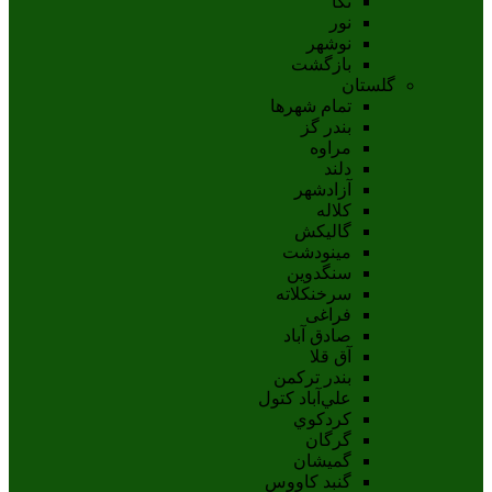
نکا
نور
نوشهر
بازگشت
گلستان
تمام شهر‌ها
بندر گز
مراوه
دلند
آزادشهر
کلاله
گالیکش
مینودشت
سنگدوین
سرخنکلاته
فراغی
صادق آباد
آق قلا
بندر ترکمن
علي‌آباد کتول
کردکوي
گرگان
گميشان
گنبد کاووس