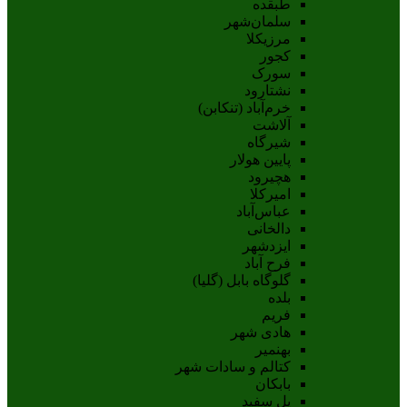
طبقده
سلمان‌شهر
مرزیکلا
کجور
سورک
نشتارود
خرم‌آباد (تنکابن)
آلاشت
شیرگاه
پایین هولار
هچیرود
امیرکلا
عباس‌آباد
دالخانی
ایزدشهر
فرح آباد
گلوگاه بابل (گلیا)
بلده
فریم
هادی شهر
بهنمیر
کتالم و سادات شهر
بابکان
پل سفید