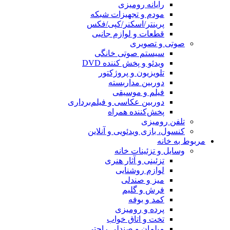
رایانه رومیزی
مودم و تجهیزات شبکه
پرینتر/اسکنر/کپی/فکس
قطعات و لوازم جانبی
صوتی و تصویری
سیستم صوتی خانگی
ویدئو و پخش کننده DVD
تلویزیون و پروژکتور
دوربین مداربسته
فیلم و موسیقی
دوربین عکاسی و فیلم‌برداری
پخش‌کننده همراه
تلفن رومیزی
کنسول، بازی‌ ویدئویی و آنلاین
مربوط به خانه
وسایل و تزئینات خانه
تزئینی و آثار هنری
لوازم روشنایی
میز و صندلی
فرش و گلیم
کمد و بوفه
پرده و رومیزی
تخت و اتاق خواب
مبلمان و صندلی راحتی