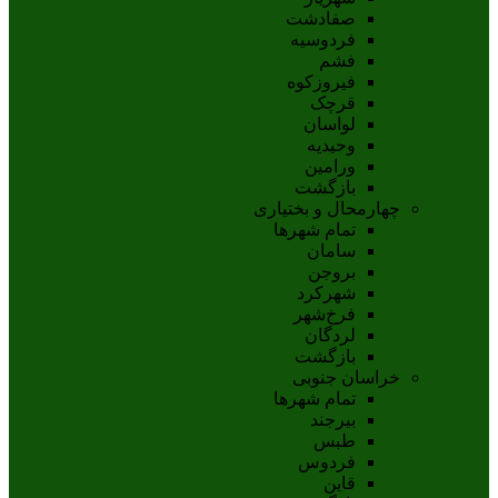
صفادشت
فردوسیه
فشم
فیروزکوه
قرچک
لواسان
وحیدیه
ورامین
بازگشت
چهارمحال و بختیاری
تمام شهر‌ها
سامان
بروجن
شهرکرد
فرخ‌شهر
لردگان
بازگشت
خراسان جنوبی
تمام شهر‌ها
بيرجند
طبس
فردوس
قاين