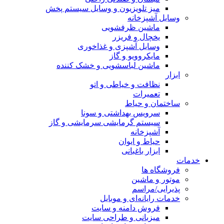
میز تلویزیون و وسایل سیستم پخش
وسایل آشپزخانه
ماشین ظرفشویی
یخچال و فریزر
وسایل آشپزی و غذاخوری
مایکروویو و گاز
ماشین لباسشویی و خشک کننده
ابزار
نظافت و خیاطی و اتو
تعمیرات
ساختمان و حیاط
سرویس بهداشتی و سونا
سیستم گرمایشی سرمایشی و گاز
آشپزخانه
حیاط و ایوان
ابزار باغبانی
خدمات
فروشگاه ها
موتور و ماشین
پذیرایی/مراسم
خدمات رایانه‌ای و موبایل
فروش دامنه و سایت
میزبانی و طراحی سایت