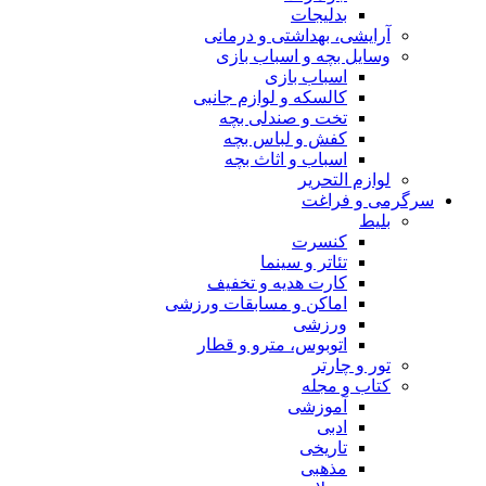
بدلیجات
آرایشی، بهداشتی و درمانی
وسایل بچه و اسباب بازی
اسباب بازی
کالسکه و لوازم جانبی
تخت و صندلی بچه
کفش و لباس بچه
اسباب و اثاث بچه
لوازم التحریر
سرگرمی و فراغت
بلیط
کنسرت
تئاتر و سینما
کارت هدیه و تخفیف
اماکن و مسابقات ورزشی
ورزشی
اتوبوس، مترو و قطار
تور و چارتر
کتاب و مجله
آموزشی
ادبی
تاریخی
مذهبی