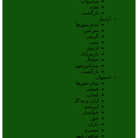
مياندوآب
نقده
بازگشت
اردبیل
تمام شهر‌ها
سرعین
گرمی
نمین
اردبيل
پارس‌آباد
خلخال
مشکين‌شهر
بازگشت
اصفهان
تمام شهر‌ها
قمصر
لنجان
آران و بیدگل
ابریشم
خوانسار
خور
داران
سمیرم
شاهین شهر