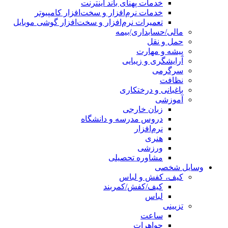
خدمات پهنای باند اینترنت
خدمات نرم‌افزار و سخت‌افزار کامپیوتر
تعمیرات نرم‌افزار و سخت‌افزار گوشی موبایل
مالی/حسابداری/بیمه
حمل و نقل
پیشه و مهارت
آرایشگری و زیبایی
سرگرمی
نظافت
باغبانی و درختکاری
آموزشی
زبان خارجی
دروس مدرسه و دانشگاه
نرم‌افزار
هنری
ورزشی
مشاوره تحصیلی
وسایل شخصی
کیف، کفش و لباس
کیف/کفش/کمربند
لباس
تزیینی
ساعت
جواهرات