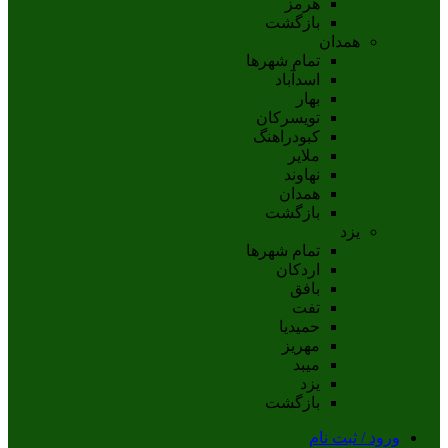
هرمز
بازگشت
همدان
تمام شهر‌ها
اسدآباد
بهار
تويسرکان
کبودراهنگ
ملاير
نهاوند
همدان
بازگشت
یزد
تمام شهر‌ها
اردکان
بافق
تفت
حميديا
مهریز
ميبد
يزد
بازگشت
ورود / ثبت نام