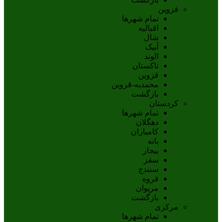
قزوین
تمام شهر‌ها
اقبالیه
شال
آبيک
الوند
تاکستان
قزوين
محمديه-قزوين
بازگشت
کردستان
تمام شهر‌ها
دهگلان
کامیاران
بانه
بيجار
سقز
سنندج
قروه
مريوان
بازگشت
مرکزی
تمام شهر‌ها