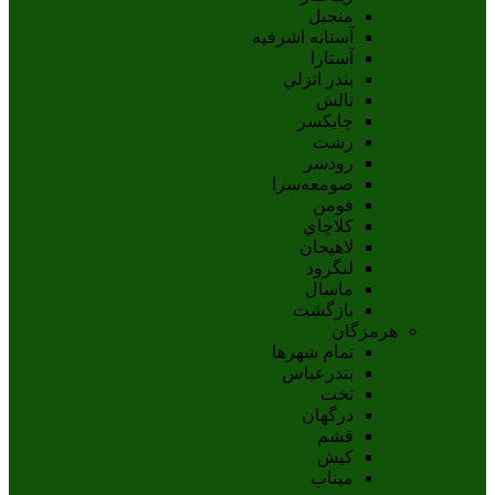
منجیل
آستانه اشرفيه
آستارا
بندر انزلي
تالش
چابکسر
رشت
رودسر
صومعه‌سرا
فومن
کلاچاي
لاهيجان
لنگرود
ماسال
بازگشت
هرمزگان
تمام شهر‌ها
بندرعباس
تخت
درگهان
قشم
کيش
ميناب