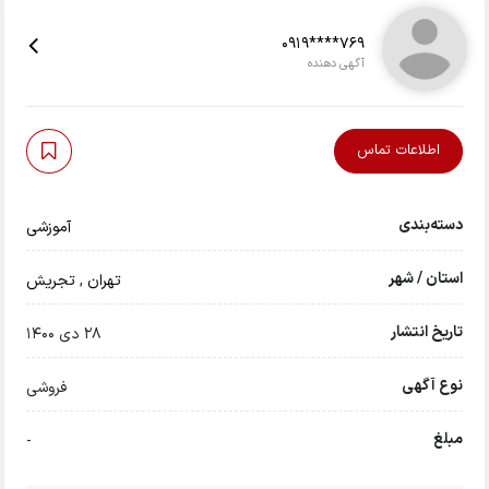
0919****769
آگهی دهنده
اطلاعات تماس
دسته‌بندی
آموزشی
استان / شهر
تهران
,
تجریش
تاریخ انتشار
28 دی 1400
نوع آگهی
فروشی
مبلغ
-