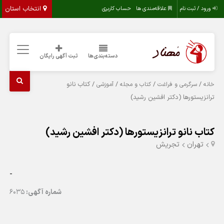
انتخاب استان
ورود / ثبت نام
علاقه‌مندی ها
حساب کاربری
دسته‌بندی‌ها
ثبت آگهی رایگان
/
/
/
/ کتاب نانو
خانه
سرگرمی و فراغت
کتاب و مجله
آموزشی
ترانزیستورها (دکتر افشین رشید)
کتاب نانو ترانزیستورها (دکتر افشین رشید)
تهران
تجریش
-
شماره آگهی:
6035