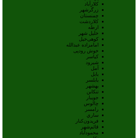
کلارآباد
زرگرشهر
چمنستان
کلاردشت
ارطه
خلیل شهر
کوهی‌خیل
امامزاده عبدالله
خوش رودپی
کیاسر
شیرود
آمل
بابل
بابلسر
بهشهر
تنکابن
جويبار
چالوس
رامسر
ساري
فريدون‌کنار
قائم‌شهر
محمودآباد