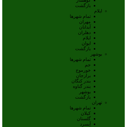
کوهسار
بازگشت
ایلام
تمام شهر‌ها
مهران
آبدانان
دهلران
ايلام
ايوان
بازگشت
بوشهر
تمام شهر‌ها
جم
خورموج
برازجان
بندر کنگان
بندر گناوه
بوشهر
بازگشت
تهران
تمام شهر‌ها
کیلان
گلستان
آبسرد