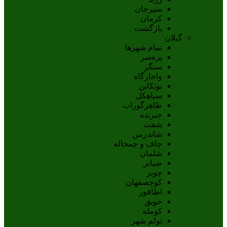
سيرجان
کرمان
بازگشت
گیلان
تمام شهر‌ها
پره‌سر
سنگر
واجارگاه
توتکابن
سیاهکل
طاهرگوراب
جیرنده
شفت
شاندرمن
چاف و چمخاله
شلمان
ضیابر
چوبر
کوچصفهان
اطاقور
حویق
کومله
تولم شهر