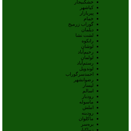
خشکبیجار
کیاشهر
پیربازار
خمام
گوراب زرمیخ
دیلمان
لشت نشا
رانکوه
لوشان
رحیم‌آباد
لولمان
رستم‌آباد
لوندویل
احمدسرگوراب
رضوانشهر
لیسار
اسالم
رودبار
ماسوله
املش
رودبنه
ماکلوان
بره‌سر
زیباکنار