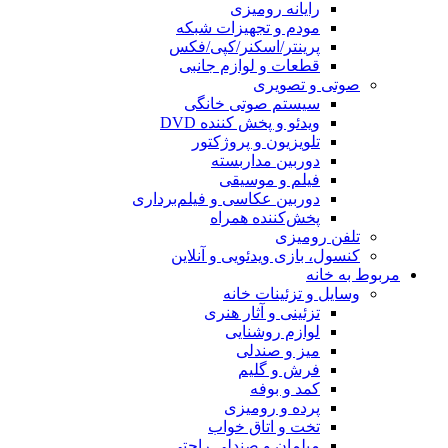
رایانه رومیزی
مودم و تجهیزات شبکه
پرینتر/اسکنر/کپی/فکس
قطعات و لوازم جانبی
صوتی و تصویری
سیستم صوتی خانگی
ویدئو و پخش کننده DVD
تلویزیون و پروژکتور
دوربین مداربسته
فیلم و موسیقی
دوربین عکاسی و فیلم‌برداری
پخش‌کننده همراه
تلفن رومیزی
کنسول، بازی‌ ویدئویی و آنلاین
مربوط به خانه
وسایل و تزئینات خانه
تزئینی و آثار هنری
لوازم روشنایی
میز و صندلی
فرش و گلیم
کمد و بوفه
پرده و رومیزی
تخت و اتاق خواب
مبلمان و صندلی راحتی