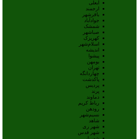
آبعلی
ارجمند
باقرشهر
جوادآباد
شمشک
صباشهر
کهریزک
اسلام‌شهر
اندیشه
پيشوا
بومهن
تهران
چهاردانگه
پاکدشت
پردیس
پرند
دماوند
رباط کریم
رودهن
نسيم‌شهر
شاهد
شهر ری
شهر قدس
شهریار