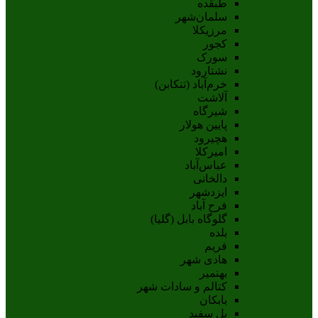
طبقده
سلمان‌شهر
مرزیکلا
کجور
سورک
نشتارود
خرم‌آباد (تنکابن)
آلاشت
شیرگاه
پایین هولار
هچیرود
امیرکلا
عباس‌آباد
دالخانی
ایزدشهر
فرح آباد
گلوگاه بابل (گلیا)
بلده
فریم
هادی شهر
بهنمیر
کتالم و سادات شهر
بابکان
پل سفید