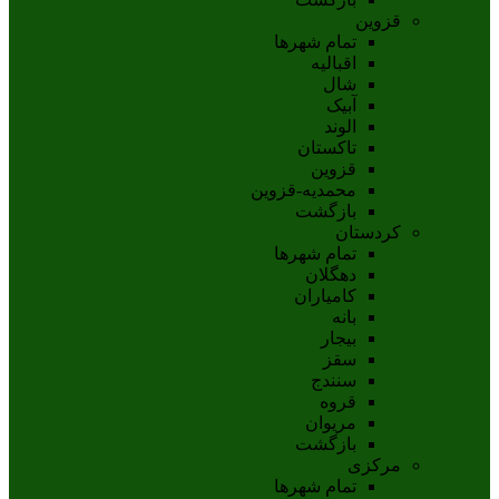
قزوین
تمام شهر‌ها
اقبالیه
شال
آبيک
الوند
تاکستان
قزوين
محمديه-قزوين
بازگشت
کردستان
تمام شهر‌ها
دهگلان
کامیاران
بانه
بيجار
سقز
سنندج
قروه
مريوان
بازگشت
مرکزی
تمام شهر‌ها