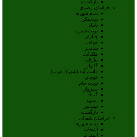
بازگشت
خراسان رضوی
تمام شهر‌ها
بردسکن
تایباد
تربت‌حیدریه
چناران
خواف
شاندیز
ملک‌آباد
طرقبه
گلبهار
قاسم آباد (شهرک غرب)
قوچان
تربت جام
سبزوار
گناباد
مشهد
نيشابور
بازگشت
خراسان شمالی
تمام شهر‌ها
آشخانه
اسفراين