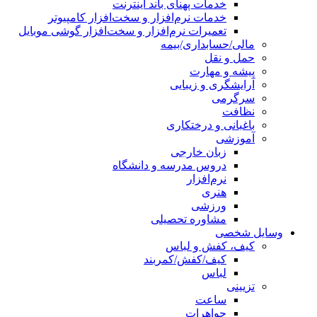
خدمات پهنای باند اینترنت
خدمات نرم‌افزار و سخت‌افزار کامپیوتر
تعمیرات نرم‌افزار و سخت‌افزار گوشی موبایل
مالی/حسابداری/بیمه
حمل و نقل
پیشه و مهارت
آرایشگری و زیبایی
سرگرمی
نظافت
باغبانی و درختکاری
آموزشی
زبان خارجی
دروس مدرسه و دانشگاه
نرم‌افزار
هنری
ورزشی
مشاوره تحصیلی
وسایل شخصی
کیف، کفش و لباس
کیف/کفش/کمربند
لباس
تزیینی
ساعت
جواهرات