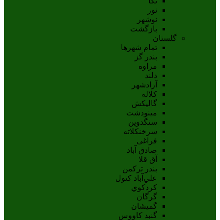
نکا
نور
نوشهر
بازگشت
گلستان
تمام شهر‌ها
بندر گز
مراوه
دلند
آزادشهر
کلاله
گالیکش
مینودشت
سنگدوین
سرخنکلاته
فراغی
صادق آباد
آق قلا
بندر ترکمن
علي‌آباد کتول
کردکوي
گرگان
گميشان
گنبد کاووس