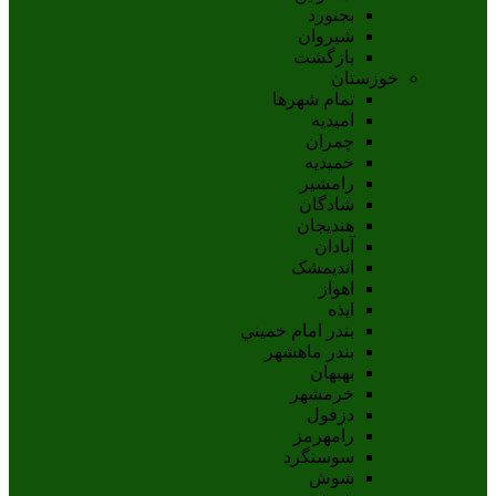
بجنورد
شيروان
بازگشت
خوزستان
تمام شهر‌ها
امیدیه
چمران
حمیدیه
رامشیر
شادگان
هندیجان
آبادان
انديمشک
اهواز
ايذه
بندر امام خميني
بندر ماهشهر
بهبهان
خرمشهر
دزفول
رامهرمز
سوسنگرد
شوش