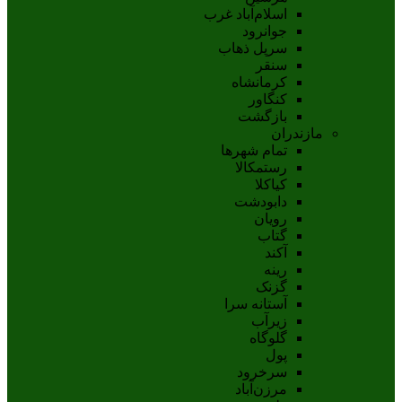
اسلام‌‌آباد غرب
جوانرود
سرپل ذهاب
سنقر
کرمانشاه
کنگاور
بازگشت
مازندران
تمام شهر‌ها
رستمکالا
کیاکلا
دابودشت
رویان
گتاب
آکند
رینه
گزنک
آستانه سرا
زیرآب
گلوگاه
پول
سرخرود
مرزن‌آباد