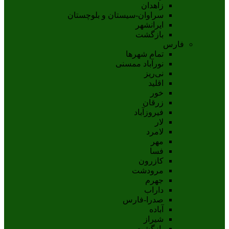
زاهدان
سراوان-سيستان و بلوچستان
ايرانشهر
بازگشت
فارس
تمام شهر‌ها
نورآباد ممسنی
نی‌ریز
اقلید
خور
زرقان
فیروزآباد
لار
لامرد
مهر
فسا
کازرون
مرودشت
جهرم
داراب
صدرا-فارس
آباده
شيراز
بازگشت