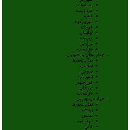
صفادشت
فردوسیه
فشم
فیروزکوه
قرچک
لواسان
وحیدیه
ورامین
بازگشت
چهارمحال و بختیاری
تمام شهر‌ها
سامان
بروجن
شهرکرد
فرخ‌شهر
لردگان
بازگشت
خراسان جنوبی
تمام شهر‌ها
بيرجند
طبس
فردوس
قاين