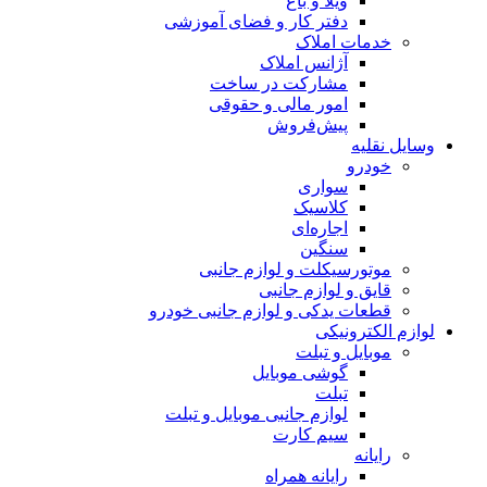
ویلا و باغ
دفتر کار و فضای آموزشی
خدمات املاک
آژانس املاک
مشارکت در ساخت
امور مالی و حقوقی
پیش‌فروش
وسایل نقلیه
خودرو
سواری
کلاسیک
اجاره‌ای
سنگین
موتورسیکلت و لوازم جانبی
قایق و لوازم جانبی
قطعات یدکی و لوازم جانبی خودرو
لوازم الکترونیکی
موبایل و تبلت
گوشی موبایل
تبلت
لوازم جانبی موبایل و تبلت
سیم کارت
رایانه
رایانه همراه