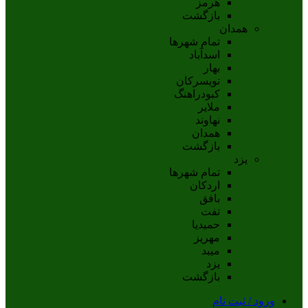
هرمز
بازگشت
همدان
تمام شهر‌ها
اسدآباد
بهار
تويسرکان
کبودراهنگ
ملاير
نهاوند
همدان
بازگشت
یزد
تمام شهر‌ها
اردکان
بافق
تفت
حميديا
مهریز
ميبد
يزد
بازگشت
ورود / ثبت نام