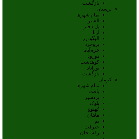
بازگشت
لرستان
تمام شهر‌ها
الشتر
پل دختر
ازنا
اليگودرز
بروجرد
خرم‌آباد
دورود
کوهدشت
نورآباد
بازگشت
کرمان
تمام شهر‌ها
بافت
بردسیر
بلوک
کهنوج
ماهان
بم
جيرفت
رفسنجان
زرند