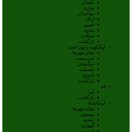
دلیجان
شازند
مهاجران
اراک
خمين
ساوه
محلات
بازگشت
کهگیلویه و بویراحمد
تمام شهر‌ها
سی‌سخت
دوگنبدان
دهدشت
ياسوج
بازگشت
قم
قم
بازگشت
کرمانشاه
تمام شهر‌ها
بیستون
صحنه
گهواره
هرسین