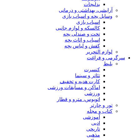
بدلیجات
آرایشی، بهداشتی و درمانی
وسایل بچه و اسباب بازی
اسباب بازی
کالسکه و لوازم جانبی
تخت و صندلی بچه
اسباب و اثاث بچه
کفش و لباس بچه
لوازم التحریر
سرگرمی و فراغت
بلیط
کنسرت
تئاتر و سینما
کارت هدیه و تخفیف
اماکن و مسابقات ورزشی
ورزشی
اتوبوس، مترو و قطار
تور و چارتر
کتاب و مجله
آموزشی
ادبی
تاریخی
مذهبی