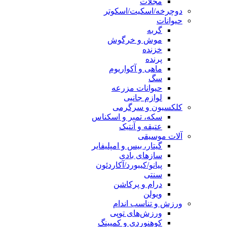
مجلات
دوچرخه/اسکیت/اسکوتر
حیوانات
گربه
موش و خرگوش
خزنده
پرنده
ماهی و آکواریوم
سگ
حیوانات مزرعه
لوازم جانبی
کلکسیون و سرگرمی
سکه، تمبر و اسکناس
عتیقه و آنتیک
آلات موسیقی
گیتار، بیس و امپلیفایر
سازهای بادی
پیانو/کیبورد/آکاردئون
سنتی
درام و پرکاشن
ویولن
ورزش و تناسب اندام
ورزش‌های توپی
کوهنوردی و کمپینگ