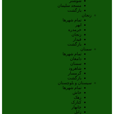
شوشتر
مسجد سليمان
بازگشت
زنجان
تمام شهر‌ها
ابهر
خرمدره
زنجان
قيدار
بازگشت
سمنان
تمام شهر‌ها
دامغان
سمنان
شاهرود
گرمسار
بازگشت
سیستان و بلوچستان
تمام شهر‌ها
خاش
زهک
کنارک
چابهار
زابل