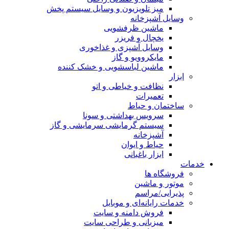
میز تلویزیون و وسایل سیستم پخش
وسایل آشپزخانه
ماشین ظرفشویی
یخچال و فریزر
وسایل آشپزی و غذاخوری
مایکروویو و گاز
ماشین لباسشویی و خشک کننده
ابزار
نظافت و خیاطی و اتو
تعمیرات
ساختمان و حیاط
سرویس بهداشتی و سونا
سیستم گرمایشی سرمایشی و گاز
آشپزخانه
حیاط و ایوان
ابزار باغبانی
خدمات
فروشگاه ها
موتور و ماشین
پذیرایی/مراسم
خدمات رایانه‌ای و موبایل
فروش دامنه و سایت
میزبانی و طراحی سایت