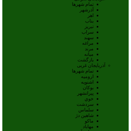
تمام شهر‌ها
آذرشهر
اهر
بناب
تبريز
سراب
سهند
مراغه
مرند
ميانه
بازگشت
آذربایجان غربی
تمام شهر‌ها
اروميه
اشنويه
بوکان
پيرانشهر
خوي
سردشت
سلماس
شاهين دژ
ماکو
مهاباد