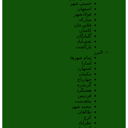
خمینی شهر
اصفهان
فولادشهر
مبارکه
فلاورجان
کاشان
گلپايگان
نجف‌آباد
بازگشت
البرز
تمام شهر‌ها
آسارا
اشتهارد
تنکمان
چهارباغ
گرمدره
هشتگرد
فردیس
ماهدشت
محمد شهر
طالقان
کرج
نظرآباد