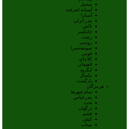
منجیل
آستانه اشرفيه
آستارا
بندر انزلي
تالش
چابکسر
رشت
رودسر
صومعه‌سرا
فومن
کلاچاي
لاهيجان
لنگرود
ماسال
بازگشت
هرمزگان
تمام شهر‌ها
بندرعباس
تخت
درگهان
قشم
کيش
ميناب