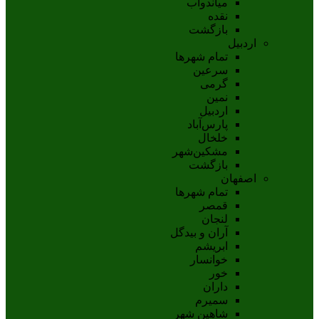
مياندوآب
نقده
بازگشت
اردبیل
تمام شهر‌ها
سرعین
گرمی
نمین
اردبيل
پارس‌آباد
خلخال
مشکين‌شهر
بازگشت
اصفهان
تمام شهر‌ها
قمصر
لنجان
آران و بیدگل
ابریشم
خوانسار
خور
داران
سمیرم
شاهین شهر