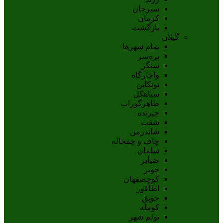
سيرجان
کرمان
بازگشت
گیلان
تمام شهر‌ها
پره‌سر
سنگر
واجارگاه
توتکابن
سیاهکل
طاهرگوراب
جیرنده
شفت
شاندرمن
چاف و چمخاله
شلمان
ضیابر
چوبر
کوچصفهان
اطاقور
حویق
کومله
تولم شهر