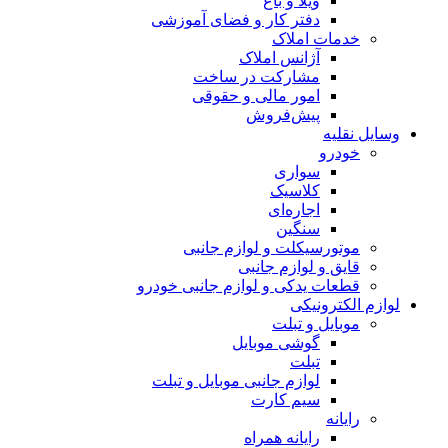
ویلا و باغ
دفتر کار و فضای آموزشی
خدمات املاک
آژانس املاک
مشارکت در ساخت
امور مالی و حقوقی
پیش‌فروش
وسایل نقلیه
خودرو
سواری
کلاسیک
اجاره‌ای
سنگین
موتورسیکلت و لوازم جانبی
قایق و لوازم جانبی
قطعات یدکی و لوازم جانبی خودرو
لوازم الکترونیکی
موبایل و تبلت
گوشی موبایل
تبلت
لوازم جانبی موبایل و تبلت
سیم کارت
رایانه
رایانه همراه