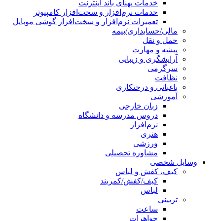
خدمات پهنای باند اینترنت
خدمات نرم‌افزار و سخت‌افزار کامپیوتر
تعمیرات نرم‌افزار و سخت‌افزار گوشی موبایل
مالی/حسابداری/بیمه
حمل و نقل
پیشه و مهارت
آرایشگری و زیبایی
سرگرمی
نظافت
باغبانی و درختکاری
آموزشی
زبان خارجی
دروس مدرسه و دانشگاه
نرم‌افزار
هنری
ورزشی
مشاوره تحصیلی
وسایل شخصی
کیف، کفش و لباس
کیف/کفش/کمربند
لباس
تزیینی
ساعت
جواهرات