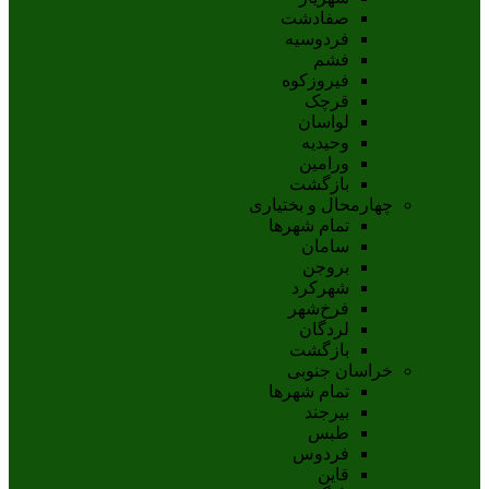
صفادشت
فردوسیه
فشم
فیروزکوه
قرچک
لواسان
وحیدیه
ورامین
بازگشت
چهارمحال و بختیاری
تمام شهر‌ها
سامان
بروجن
شهرکرد
فرخ‌شهر
لردگان
بازگشت
خراسان جنوبی
تمام شهر‌ها
بيرجند
طبس
فردوس
قاين