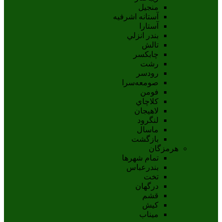
منجیل
آستانه اشرفيه
آستارا
بندر انزلي
تالش
چابکسر
رشت
رودسر
صومعه‌سرا
فومن
کلاچاي
لاهيجان
لنگرود
ماسال
بازگشت
هرمزگان
تمام شهر‌ها
بندرعباس
تخت
درگهان
قشم
کيش
ميناب