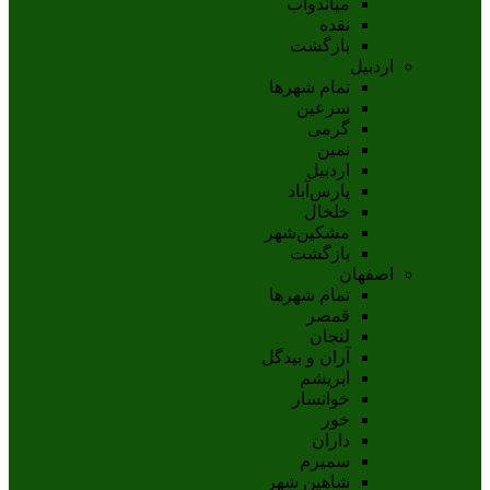
مياندوآب
نقده
بازگشت
اردبیل
تمام شهر‌ها
سرعین
گرمی
نمین
اردبيل
پارس‌آباد
خلخال
مشکين‌شهر
بازگشت
اصفهان
تمام شهر‌ها
قمصر
لنجان
آران و بیدگل
ابریشم
خوانسار
خور
داران
سمیرم
شاهین شهر