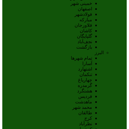
خمینی شهر
اصفهان
فولادشهر
مبارکه
فلاورجان
کاشان
گلپايگان
نجف‌آباد
بازگشت
البرز
تمام شهر‌ها
آسارا
اشتهارد
تنکمان
چهارباغ
گرمدره
هشتگرد
فردیس
ماهدشت
محمد شهر
طالقان
کرج
نظرآباد