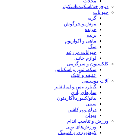
مجلات
دوچرخه/اسکیت/اسکوتر
حیوانات
گربه
موش و خرگوش
خزنده
پرنده
ماهی و آکواریوم
سگ
حیوانات مزرعه
لوازم جانبی
کلکسیون و سرگرمی
سکه، تمبر و اسکناس
عتیقه و آنتیک
آلات موسیقی
گیتار، بیس و امپلیفایر
سازهای بادی
پیانو/کیبورد/آکاردئون
سنتی
درام و پرکاشن
ویولن
ورزش و تناسب اندام
ورزش‌های توپی
کوهنوردی و کمپینگ