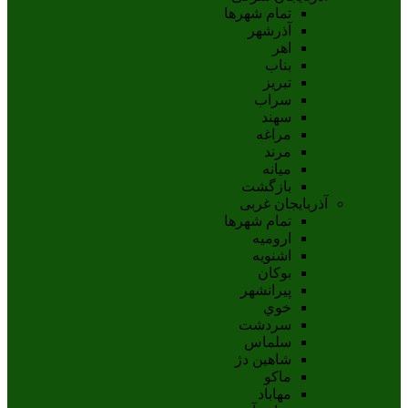
تمام شهر‌ها
آذرشهر
اهر
بناب
تبريز
سراب
سهند
مراغه
مرند
ميانه
بازگشت
آذربایجان غربی
تمام شهر‌ها
اروميه
اشنويه
بوکان
پيرانشهر
خوي
سردشت
سلماس
شاهين دژ
ماکو
مهاباد