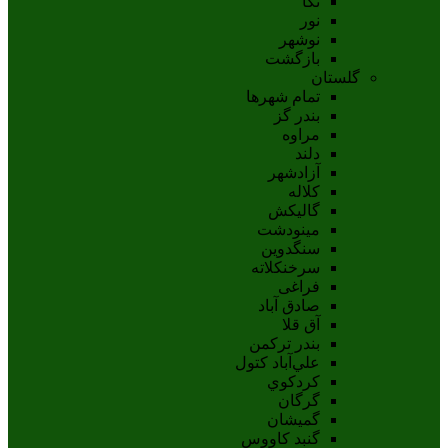
نکا
نور
نوشهر
بازگشت
گلستان
تمام شهر‌ها
بندر گز
مراوه
دلند
آزادشهر
کلاله
گالیکش
مینودشت
سنگدوین
سرخنکلاته
فراغی
صادق آباد
آق قلا
بندر ترکمن
علي‌آباد کتول
کردکوي
گرگان
گميشان
گنبد کاووس