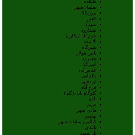
طبقده
سلمان‌شهر
مرزیکلا
کجور
سورک
نشتارود
خرم‌آباد (تنکابن)
آلاشت
شیرگاه
پایین هولار
هچیرود
امیرکلا
عباس‌آباد
دالخانی
ایزدشهر
فرح آباد
گلوگاه بابل (گلیا)
بلده
فریم
هادی شهر
بهنمیر
کتالم و سادات شهر
بابکان
پل سفید