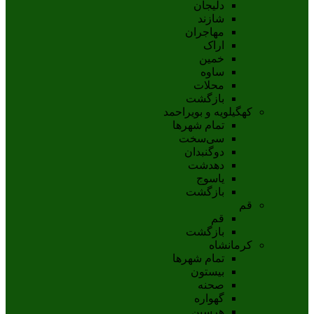
دلیجان
شازند
مهاجران
اراک
خمين
ساوه
محلات
بازگشت
کهگیلویه و بویراحمد
تمام شهر‌ها
سی‌سخت
دوگنبدان
دهدشت
ياسوج
بازگشت
قم
قم
بازگشت
کرمانشاه
تمام شهر‌ها
بیستون
صحنه
گهواره
هرسین