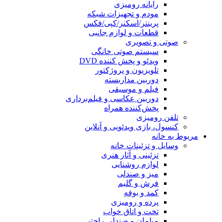
رایانه رومیزی
مودم و تجهیزات شبکه
پرینتر/اسکنر/کپی/فکس
قطعات و لوازم جانبی
صوتی و تصویری
سیستم صوتی خانگی
ویدئو و پخش کننده DVD
تلویزیون و پروژکتور
دوربین مداربسته
فیلم و موسیقی
دوربین عکاسی و فیلم‌برداری
پخش‌کننده همراه
تلفن رومیزی
کنسول، بازی‌ ویدئویی و آنلاین
مربوط به خانه
وسایل و تزئینات خانه
تزئینی و آثار هنری
لوازم روشنایی
میز و صندلی
فرش و گلیم
کمد و بوفه
پرده و رومیزی
تخت و اتاق خواب
مبلمان و صندلی راحتی