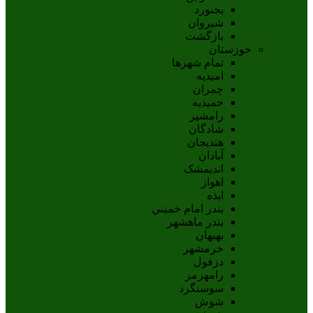
بجنورد
شيروان
بازگشت
خوزستان
تمام شهر‌ها
امیدیه
چمران
حمیدیه
رامشیر
شادگان
هندیجان
آبادان
انديمشک
اهواز
ايذه
بندر امام خميني
بندر ماهشهر
بهبهان
خرمشهر
دزفول
رامهرمز
سوسنگرد
شوش