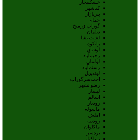
خشکبیجار
کیاشهر
پیربازار
خمام
گوراب زرمیخ
دیلمان
لشت نشا
رانکوه
لوشان
رحیم‌آباد
لولمان
رستم‌آباد
لوندویل
احمدسرگوراب
رضوانشهر
لیسار
اسالم
رودبار
ماسوله
املش
رودبنه
ماکلوان
بره‌سر
زیباکنار