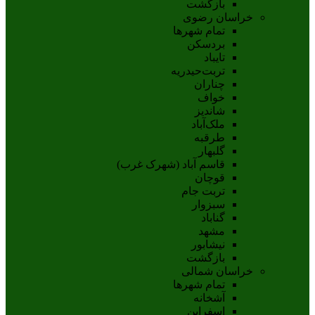
بازگشت
خراسان رضوی
تمام شهر‌ها
بردسکن
تایباد
تربت‌حیدریه
چناران
خواف
شاندیز
ملک‌آباد
طرقبه
گلبهار
قاسم آباد (شهرک غرب)
قوچان
تربت جام
سبزوار
گناباد
مشهد
نيشابور
بازگشت
خراسان شمالی
تمام شهر‌ها
آشخانه
اسفراين