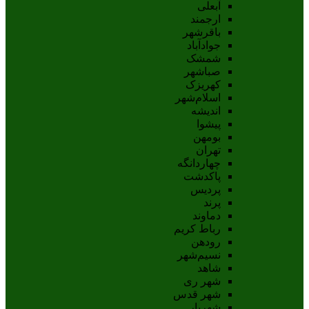
آبعلی
ارجمند
باقرشهر
جوادآباد
شمشک
صباشهر
کهریزک
اسلام‌شهر
اندیشه
پيشوا
بومهن
تهران
چهاردانگه
پاکدشت
پردیس
پرند
دماوند
رباط کریم
رودهن
نسيم‌شهر
شاهد
شهر ری
شهر قدس
شهریار