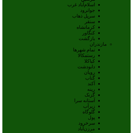
اسلام‌‌آباد غرب
جوانرود
سرپل ذهاب
سنقر
کرمانشاه
کنگاور
بازگشت
مازندران
تمام شهر‌ها
رستمکالا
کیاکلا
دابودشت
رویان
گتاب
آکند
رینه
گزنک
آستانه سرا
زیرآب
گلوگاه
پول
سرخرود
مرزن‌آباد