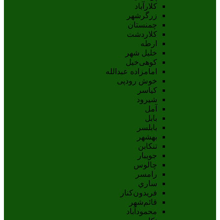
کلارآباد
زرگرشهر
چمنستان
کلاردشت
ارطه
خلیل شهر
کوهی‌خیل
امامزاده عبدالله
خوش رودپی
کیاسر
شیرود
آمل
بابل
بابلسر
بهشهر
تنکابن
جويبار
چالوس
رامسر
ساري
فريدون‌کنار
قائم‌شهر
محمودآباد