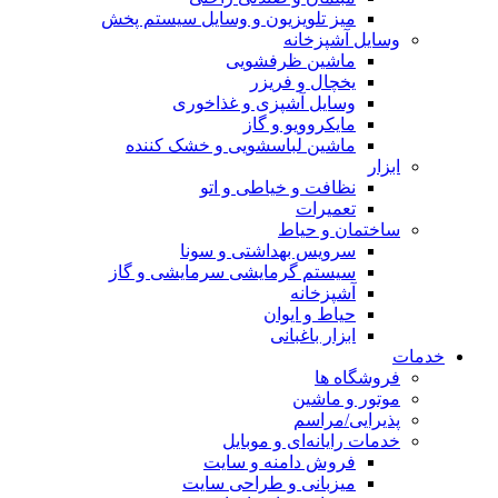
میز تلویزیون و وسایل سیستم پخش
وسایل آشپزخانه
ماشین ظرفشویی
یخچال و فریزر
وسایل آشپزی و غذاخوری
مایکروویو و گاز
ماشین لباسشویی و خشک کننده
ابزار
نظافت و خیاطی و اتو
تعمیرات
ساختمان و حیاط
سرویس بهداشتی و سونا
سیستم گرمایشی سرمایشی و گاز
آشپزخانه
حیاط و ایوان
ابزار باغبانی
خدمات
فروشگاه ها
موتور و ماشین
پذیرایی/مراسم
خدمات رایانه‌ای و موبایل
فروش دامنه و سایت
میزبانی و طراحی سایت