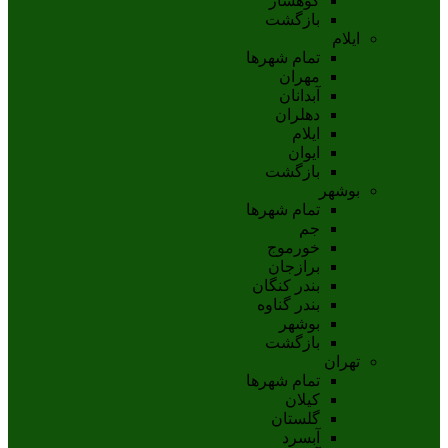
کوهسار
بازگشت
ایلام
تمام شهر‌ها
مهران
آبدانان
دهلران
ايلام
ايوان
بازگشت
بوشهر
تمام شهر‌ها
جم
خورموج
برازجان
بندر کنگان
بندر گناوه
بوشهر
بازگشت
تهران
تمام شهر‌ها
کیلان
گلستان
آبسرد