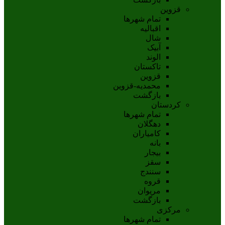
قزوین
تمام شهر‌ها
اقبالیه
شال
آبيک
الوند
تاکستان
قزوين
محمديه-قزوين
بازگشت
کردستان
تمام شهر‌ها
دهگلان
کامیاران
بانه
بيجار
سقز
سنندج
قروه
مريوان
بازگشت
مرکزی
تمام شهر‌ها