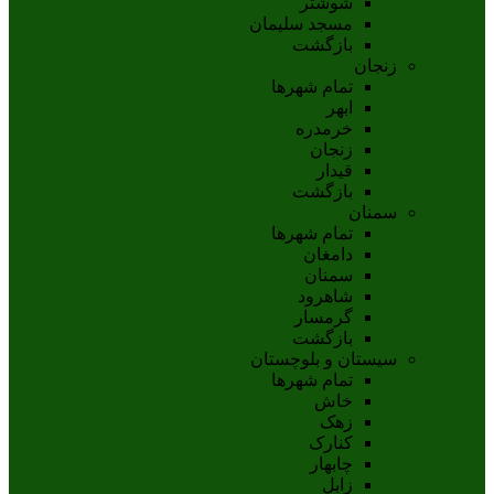
شوشتر
مسجد سليمان
بازگشت
زنجان
تمام شهر‌ها
ابهر
خرمدره
زنجان
قيدار
بازگشت
سمنان
تمام شهر‌ها
دامغان
سمنان
شاهرود
گرمسار
بازگشت
سیستان و بلوچستان
تمام شهر‌ها
خاش
زهک
کنارک
چابهار
زابل