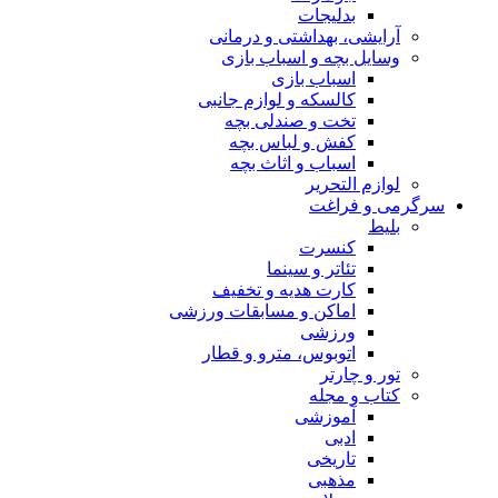
بدلیجات
آرایشی، بهداشتی و درمانی
وسایل بچه و اسباب بازی
اسباب بازی
کالسکه و لوازم جانبی
تخت و صندلی بچه
کفش و لباس بچه
اسباب و اثاث بچه
لوازم التحریر
سرگرمی و فراغت
بلیط
کنسرت
تئاتر و سینما
کارت هدیه و تخفیف
اماکن و مسابقات ورزشی
ورزشی
اتوبوس، مترو و قطار
تور و چارتر
کتاب و مجله
آموزشی
ادبی
تاریخی
مذهبی