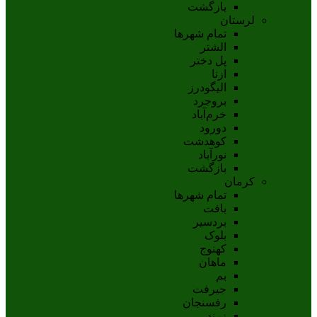
بازگشت
لرستان
تمام شهر‌ها
الشتر
پل دختر
ازنا
اليگودرز
بروجرد
خرم‌آباد
دورود
کوهدشت
نورآباد
بازگشت
کرمان
تمام شهر‌ها
بافت
بردسیر
بلوک
کهنوج
ماهان
بم
جيرفت
رفسنجان
زرند