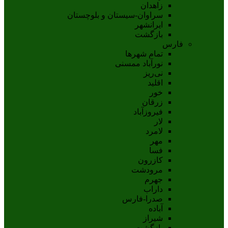
زاهدان
سراوان-سيستان و بلوچستان
ايرانشهر
بازگشت
فارس
تمام شهر‌ها
نورآباد ممسنی
نی‌ریز
اقلید
خور
زرقان
فیروزآباد
لار
لامرد
مهر
فسا
کازرون
مرودشت
جهرم
داراب
صدرا-فارس
آباده
شيراز
بازگشت