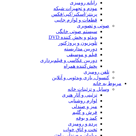
رایانه رومیزی
مودم و تجهیزات شبکه
پرینتر/اسکنر/کپی/فکس
قطعات و لوازم جانبی
صوتی و تصویری
سیستم صوتی خانگی
ویدئو و پخش کننده DVD
تلویزیون و پروژکتور
دوربین مداربسته
فیلم و موسیقی
دوربین عکاسی و فیلم‌برداری
پخش‌کننده همراه
تلفن رومیزی
کنسول، بازی‌ ویدئویی و آنلاین
مربوط به خانه
وسایل و تزئینات خانه
تزئینی و آثار هنری
لوازم روشنایی
میز و صندلی
فرش و گلیم
کمد و بوفه
پرده و رومیزی
تخت و اتاق خواب
مبلمان و صندلی راحتی