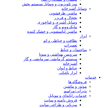
میز تلویزیون و وسایل سیستم پخش
وسایل آشپزخانه
ماشین ظرفشویی
یخچال و فریزر
وسایل آشپزی و غذاخوری
مایکروویو و گاز
ماشین لباسشویی و خشک کننده
ابزار
نظافت و خیاطی و اتو
تعمیرات
ساختمان و حیاط
سرویس بهداشتی و سونا
سیستم گرمایشی سرمایشی و گاز
آشپزخانه
حیاط و ایوان
ابزار باغبانی
خدمات
فروشگاه ها
موتور و ماشین
پذیرایی/مراسم
خدمات رایانه‌ای و موبایل
فروش دامنه و سایت
میزبانی و طراحی سایت