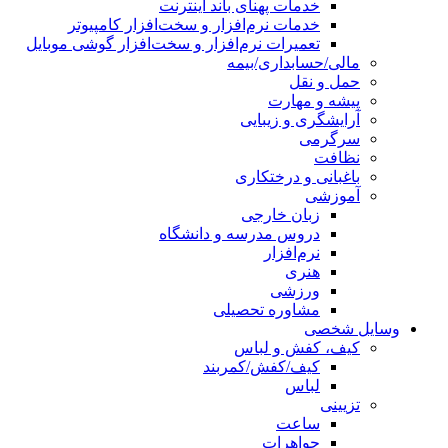
خدمات پهنای باند اینترنت
خدمات نرم‌افزار و سخت‌افزار کامپیوتر
تعمیرات نرم‌افزار و سخت‌افزار گوشی موبایل
مالی/حسابداری/بیمه
حمل و نقل
پیشه و مهارت
آرایشگری و زیبایی
سرگرمی
نظافت
باغبانی و درختکاری
آموزشی
زبان خارجی
دروس مدرسه و دانشگاه
نرم‌افزار
هنری
ورزشی
مشاوره تحصیلی
وسایل شخصی
کیف، کفش و لباس
کیف/کفش/کمربند
لباس
تزیینی
ساعت
جواهرات