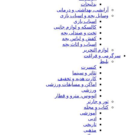
بدلیجات
آرایشی، بهداشتی و درمانی
وسایل بچه و اسباب بازی
اسباب بازی
کالسکه و لوازم جانبی
تخت و صندلی بچه
کفش و لباس بچه
اسباب و اثاث بچه
لوازم التحریر
سرگرمی و فراغت
بلیط
کنسرت
تئاتر و سینما
کارت هدیه و تخفیف
اماکن و مسابقات ورزشی
ورزشی
اتوبوس، مترو و قطار
تور و چارتر
کتاب و مجله
آموزشی
ادبی
تاریخی
مذهبی