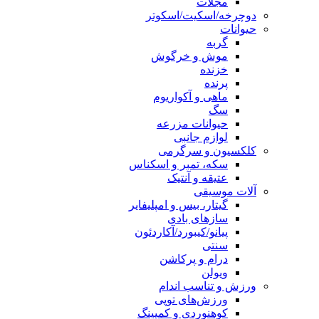
مجلات
دوچرخه/اسکیت/اسکوتر
حیوانات
گربه
موش و خرگوش
خزنده
پرنده
ماهی و آکواریوم
سگ
حیوانات مزرعه
لوازم جانبی
کلکسیون و سرگرمی
سکه، تمبر و اسکناس
عتیقه و آنتیک
آلات موسیقی
گیتار، بیس و امپلیفایر
سازهای بادی
پیانو/کیبورد/آکاردئون
سنتی
درام و پرکاشن
ویولن
ورزش و تناسب اندام
ورزش‌های توپی
کوهنوردی و کمپینگ