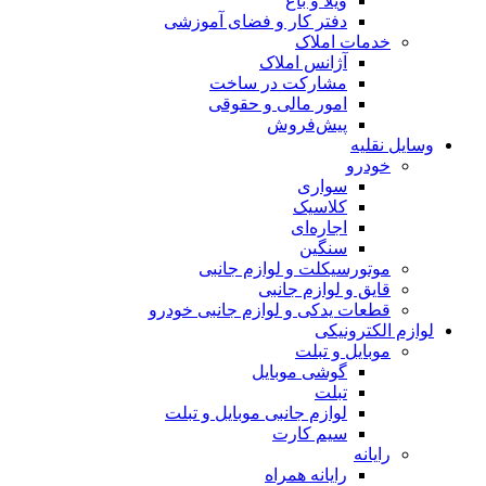
ویلا و باغ
دفتر کار و فضای آموزشی
خدمات املاک
آژانس املاک
مشارکت در ساخت
امور مالی و حقوقی
پیش‌فروش
وسایل نقلیه
خودرو
سواری
کلاسیک
اجاره‌ای
سنگین
موتورسیکلت و لوازم جانبی
قایق و لوازم جانبی
قطعات یدکی و لوازم جانبی خودرو
لوازم الکترونیکی
موبایل و تبلت
گوشی موبایل
تبلت
لوازم جانبی موبایل و تبلت
سیم کارت
رایانه
رایانه همراه