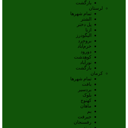
بازگشت
لرستان
تمام شهر‌ها
الشتر
پل دختر
ازنا
اليگودرز
بروجرد
خرم‌آباد
دورود
کوهدشت
نورآباد
بازگشت
کرمان
تمام شهر‌ها
بافت
بردسیر
بلوک
کهنوج
ماهان
بم
جيرفت
رفسنجان
زرند