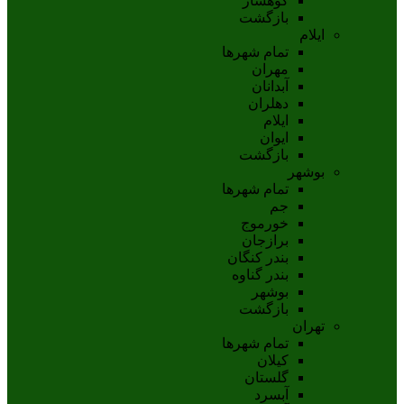
کوهسار
بازگشت
ایلام
تمام شهر‌ها
مهران
آبدانان
دهلران
ايلام
ايوان
بازگشت
بوشهر
تمام شهر‌ها
جم
خورموج
برازجان
بندر کنگان
بندر گناوه
بوشهر
بازگشت
تهران
تمام شهر‌ها
کیلان
گلستان
آبسرد