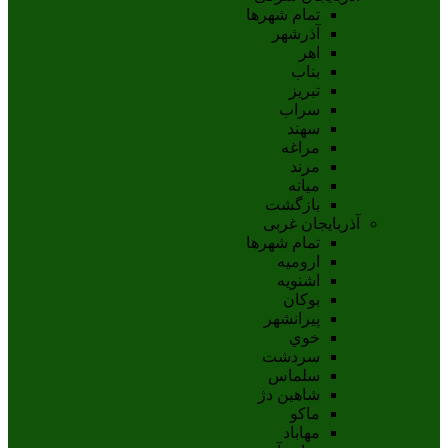
تمام شهر‌ها
آذرشهر
اهر
بناب
تبريز
سراب
سهند
مراغه
مرند
ميانه
بازگشت
آذربایجان غربی
تمام شهر‌ها
اروميه
اشنويه
بوکان
پيرانشهر
خوي
سردشت
سلماس
شاهين دژ
ماکو
مهاباد