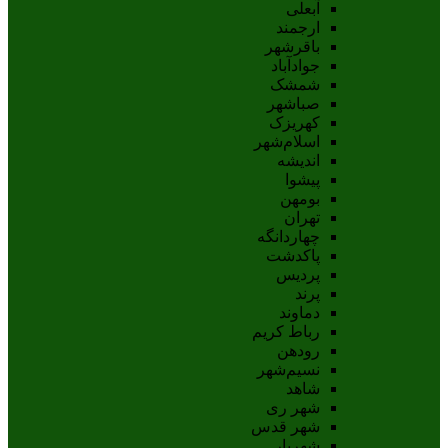
آبعلی
ارجمند
باقرشهر
جوادآباد
شمشک
صباشهر
کهریزک
اسلام‌شهر
اندیشه
پيشوا
بومهن
تهران
چهاردانگه
پاکدشت
پردیس
پرند
دماوند
رباط کریم
رودهن
نسيم‌شهر
شاهد
شهر ری
شهر قدس
شهریار