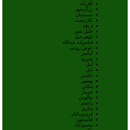
کلارآباد
زرگرشهر
چمنستان
کلاردشت
ارطه
خلیل شهر
کوهی‌خیل
امامزاده عبدالله
خوش رودپی
کیاسر
شیرود
آمل
بابل
بابلسر
بهشهر
تنکابن
جويبار
چالوس
رامسر
ساري
فريدون‌کنار
قائم‌شهر
محمودآباد