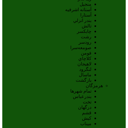
منجیل
آستانه اشرفيه
آستارا
بندر انزلي
تالش
چابکسر
رشت
رودسر
صومعه‌سرا
فومن
کلاچاي
لاهيجان
لنگرود
ماسال
بازگشت
هرمزگان
تمام شهر‌ها
بندرعباس
تخت
درگهان
قشم
کيش
ميناب