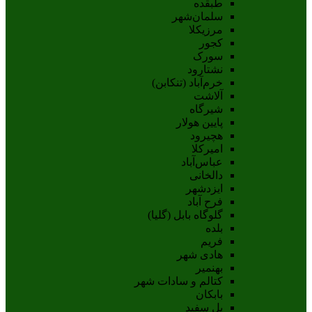
طبقده
سلمان‌شهر
مرزیکلا
کجور
سورک
نشتارود
خرم‌آباد (تنکابن)
آلاشت
شیرگاه
پایین هولار
هچیرود
امیرکلا
عباس‌آباد
دالخانی
ایزدشهر
فرح آباد
گلوگاه بابل (گلیا)
بلده
فریم
هادی شهر
بهنمیر
کتالم و سادات شهر
بابکان
پل سفید