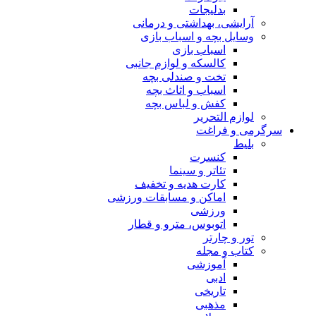
بدلیجات
آرایشی، بهداشتی و درمانی
وسایل بچه و اسباب بازی
اسباب بازی
کالسکه و لوازم جانبی
تخت و صندلی بچه
اسباب و اثاث بچه
کفش و لباس بچه
لوازم التحریر
سرگرمی و فراغت
بلیط
کنسرت
تئاتر و سینما
کارت هدیه و تخفیف
اماکن و مسابقات ورزشی
ورزشی
اتوبوس، مترو و قطار
تور و چارتر
کتاب و مجله
آموزشی
ادبی
تاریخی
مذهبی