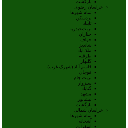
بازگشت
خراسان رضوی
تمام شهر‌ها
بردسکن
تایباد
تربت‌حیدریه
چناران
خواف
شاندیز
ملک‌آباد
طرقبه
گلبهار
قاسم آباد (شهرک غرب)
قوچان
تربت جام
سبزوار
گناباد
مشهد
نيشابور
بازگشت
خراسان شمالی
تمام شهر‌ها
آشخانه
اسفراين