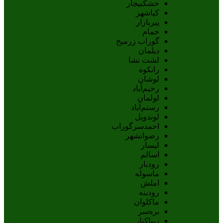
خشکبیجار
کیاشهر
پیربازار
خمام
گوراب زرمیخ
دیلمان
لشت نشا
رانکوه
لوشان
رحیم‌آباد
لولمان
رستم‌آباد
لوندویل
احمدسرگوراب
رضوانشهر
لیسار
اسالم
رودبار
ماسوله
املش
رودبنه
ماکلوان
بره‌سر
زیباکنار