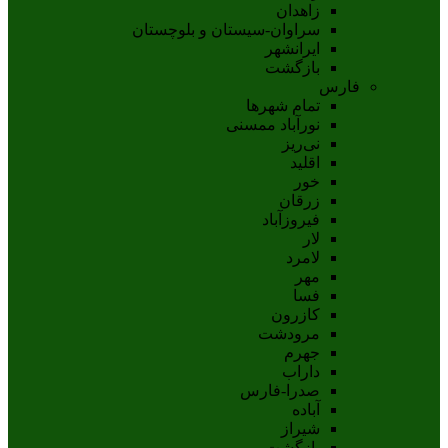
زاهدان
سراوان-سيستان و بلوچستان
ايرانشهر
بازگشت
فارس
تمام شهر‌ها
نورآباد ممسنی
نی‌ریز
اقلید
خور
زرقان
فیروزآباد
لار
لامرد
مهر
فسا
کازرون
مرودشت
جهرم
داراب
صدرا-فارس
آباده
شيراز
بازگشت