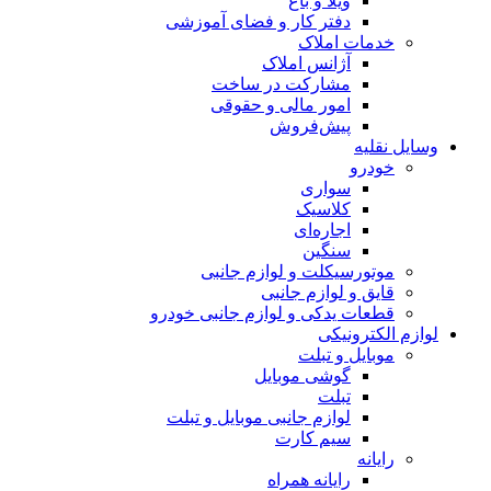
ویلا و باغ
دفتر کار و فضای آموزشی
خدمات املاک
آژانس املاک
مشارکت در ساخت
امور مالی و حقوقی
پیش‌فروش
وسایل نقلیه
خودرو
سواری
کلاسیک
اجاره‌ای
سنگین
موتورسیکلت و لوازم جانبی
قایق و لوازم جانبی
قطعات یدکی و لوازم جانبی خودرو
لوازم الکترونیکی
موبایل و تبلت
گوشی موبایل
تبلت
لوازم جانبی موبایل و تبلت
سیم کارت
رایانه
رایانه همراه