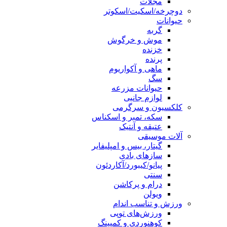
مجلات
دوچرخه/اسکیت/اسکوتر
حیوانات
گربه
موش و خرگوش
خزنده
پرنده
ماهی و آکواریوم
سگ
حیوانات مزرعه
لوازم جانبی
کلکسیون و سرگرمی
سکه، تمبر و اسکناس
عتیقه و آنتیک
آلات موسیقی
گیتار، بیس و امپلیفایر
سازهای بادی
پیانو/کیبورد/آکاردئون
سنتی
درام و پرکاشن
ویولن
ورزش و تناسب اندام
ورزش‌های توپی
کوهنوردی و کمپینگ