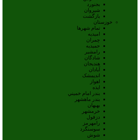
بجنورد
شيروان
بازگشت
خوزستان
تمام شهر‌ها
امیدیه
چمران
حمیدیه
رامشیر
شادگان
هندیجان
آبادان
انديمشک
اهواز
ايذه
بندر امام خميني
بندر ماهشهر
بهبهان
خرمشهر
دزفول
رامهرمز
سوسنگرد
شوش