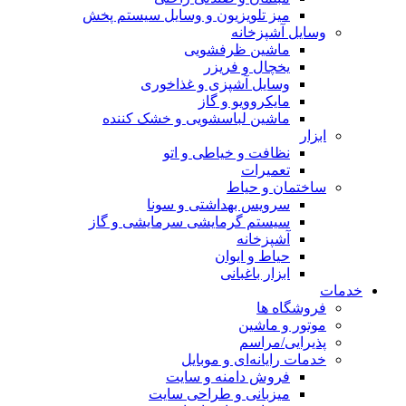
میز تلویزیون و وسایل سیستم پخش
وسایل آشپزخانه
ماشین ظرفشویی
یخچال و فریزر
وسایل آشپزی و غذاخوری
مایکروویو و گاز
ماشین لباسشویی و خشک کننده
ابزار
نظافت و خیاطی و اتو
تعمیرات
ساختمان و حیاط
سرویس بهداشتی و سونا
سیستم گرمایشی سرمایشی و گاز
آشپزخانه
حیاط و ایوان
ابزار باغبانی
خدمات
فروشگاه ها
موتور و ماشین
پذیرایی/مراسم
خدمات رایانه‌ای و موبایل
فروش دامنه و سایت
میزبانی و طراحی سایت