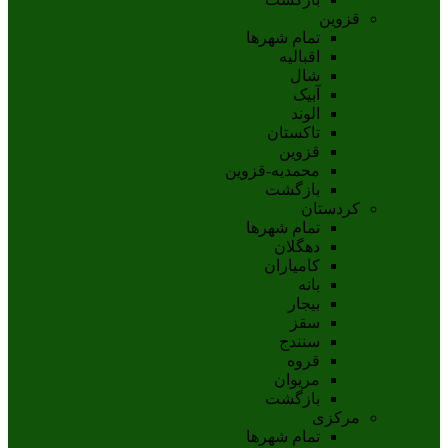
قزوین
تمام شهر‌ها
اقبالیه
شال
آبيک
الوند
تاکستان
قزوين
محمديه-قزوين
بازگشت
کردستان
تمام شهر‌ها
دهگلان
کامیاران
بانه
بيجار
سقز
سنندج
قروه
مريوان
بازگشت
مرکزی
تمام شهر‌ها