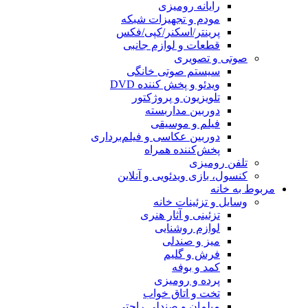
رایانه رومیزی
مودم و تجهیزات شبکه
پرینتر/اسکنر/کپی/فکس
قطعات و لوازم جانبی
صوتی و تصویری
سیستم صوتی خانگی
ویدئو و پخش کننده DVD
تلویزیون و پروژکتور
دوربین مداربسته
فیلم و موسیقی
دوربین عکاسی و فیلم‌برداری
پخش‌کننده همراه
تلفن رومیزی
کنسول، بازی‌ ویدئویی و آنلاین
مربوط به خانه
وسایل و تزئینات خانه
تزئینی و آثار هنری
لوازم روشنایی
میز و صندلی
فرش و گلیم
کمد و بوفه
پرده و رومیزی
تخت و اتاق خواب
مبلمان و صندلی راحتی