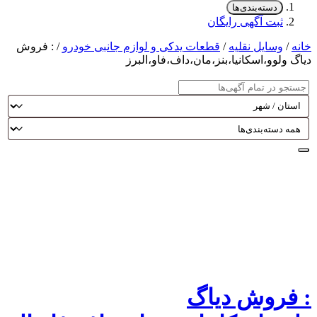
دسته‌بندی‌ها
ثبت آگهی رایگان
نه
/
وسایل نقلیه
/
قطعات یدکی و لوازم جانبی خودرو
/ : فروش
اگ ولوو،اسکانیا،بنز،مان،داف،فاو،البرز
 فروش دیاگ