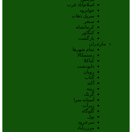
اسلام‌‌آباد غرب
جوانرود
سرپل ذهاب
سنقر
کرمانشاه
کنگاور
بازگشت
مازندران
تمام شهر‌ها
رستمکالا
کیاکلا
دابودشت
رویان
گتاب
آکند
رینه
گزنک
آستانه سرا
زیرآب
گلوگاه
پول
سرخرود
مرزن‌آباد