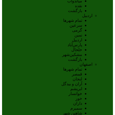
مياندوآب
نقده
بازگشت
اردبیل
تمام شهر‌ها
سرعین
گرمی
نمین
اردبيل
پارس‌آباد
خلخال
مشکين‌شهر
بازگشت
اصفهان
تمام شهر‌ها
قمصر
لنجان
آران و بیدگل
ابریشم
خوانسار
خور
داران
سمیرم
شاهین شهر