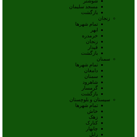
شوشتر
مسجد سليمان
بازگشت
زنجان
تمام شهر‌ها
ابهر
خرمدره
زنجان
قيدار
بازگشت
سمنان
تمام شهر‌ها
دامغان
سمنان
شاهرود
گرمسار
بازگشت
سیستان و بلوچستان
تمام شهر‌ها
خاش
زهک
کنارک
چابهار
زابل