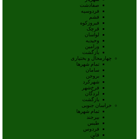
صفادشت
فردوسیه
فشم
فیروزکوه
قرچک
لواسان
وحیدیه
ورامین
بازگشت
چهارمحال و بختیاری
تمام شهر‌ها
سامان
بروجن
شهرکرد
فرخ‌شهر
لردگان
بازگشت
خراسان جنوبی
تمام شهر‌ها
بيرجند
طبس
فردوس
قاين