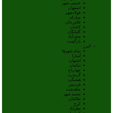
خمینی شهر
اصفهان
فولادشهر
مبارکه
فلاورجان
کاشان
گلپايگان
نجف‌آباد
بازگشت
البرز
تمام شهر‌ها
آسارا
اشتهارد
تنکمان
چهارباغ
گرمدره
هشتگرد
فردیس
ماهدشت
محمد شهر
طالقان
کرج
نظرآباد