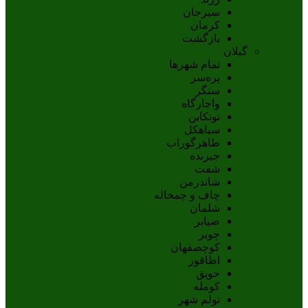
سيرجان
کرمان
بازگشت
گیلان
تمام شهر‌ها
پره‌سر
سنگر
واجارگاه
توتکابن
سیاهکل
طاهرگوراب
جیرنده
شفت
شاندرمن
چاف و چمخاله
شلمان
ضیابر
چوبر
کوچصفهان
اطاقور
حویق
کومله
تولم شهر