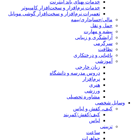
خدمات پهنای باند اینترنت
خدمات نرم‌افزار و سخت‌افزار کامپیوتر
تعمیرات نرم‌افزار و سخت‌افزار گوشی موبایل
مالی/حسابداری/بیمه
حمل و نقل
پیشه و مهارت
آرایشگری و زیبایی
سرگرمی
نظافت
باغبانی و درختکاری
آموزشی
زبان خارجی
دروس مدرسه و دانشگاه
نرم‌افزار
هنری
ورزشی
مشاوره تحصیلی
وسایل شخصی
کیف، کفش و لباس
کیف/کفش/کمربند
لباس
تزیینی
ساعت
جواهرات