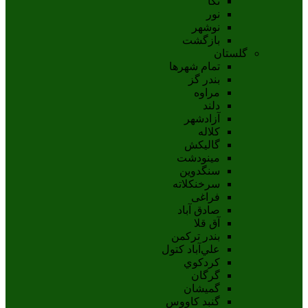
نکا
نور
نوشهر
بازگشت
گلستان
تمام شهر‌ها
بندر گز
مراوه
دلند
آزادشهر
کلاله
گالیکش
مینودشت
سنگدوین
سرخنکلاته
فراغی
صادق آباد
آق قلا
بندر ترکمن
علي‌آباد کتول
کردکوي
گرگان
گميشان
گنبد کاووس