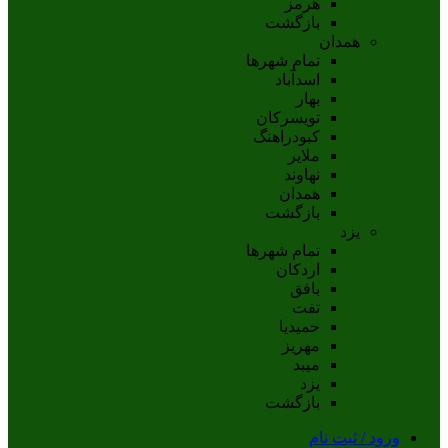
هرمز
بازگشت
همدان
تمام شهر‌ها
اسدآباد
بهار
تويسرکان
کبودراهنگ
ملاير
نهاوند
همدان
بازگشت
یزد
تمام شهر‌ها
اردکان
بافق
تفت
حميديا
مهریز
ميبد
يزد
بازگشت
ورود / ثبت نام