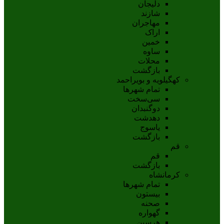
دلیجان
شازند
مهاجران
اراک
خمين
ساوه
محلات
بازگشت
کهگیلویه و بویراحمد
تمام شهر‌ها
سی‌سخت
دوگنبدان
دهدشت
ياسوج
بازگشت
قم
قم
بازگشت
کرمانشاه
تمام شهر‌ها
بیستون
صحنه
گهواره
هرسین