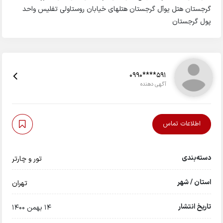
گرجستان هتل یوآل گرجستان هتلهای خیابان روستاولی تفلیس واحد
پول گرجستان
0990****591
آگهی دهنده
اطلاعات تماس
دسته‌بندی
تور و چارتر
استان / شهر
تهران
تاریخ انتشار
14 بهمن 1400