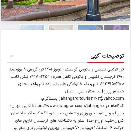
توضیحات آگهی
تور ترکیبی تفلیس و باتومی گرجستان نوروز 1401 تور گروهی ۸ روزه عید
۱۴۰۱ گرجستان تفلیس و باتومی تلفن همراه :09902022591 تلفن ثابت
:02144155380 نام و نام خانوادگی علی ولی زاده نام واحد تجاری
همسفر پرواز آسیا استان تهران ایمیل
jahangard.tourist1262@yahoo.com اینستاگرام:
https://www.instagram.com/jahangardy.mikel202 آدرس تهران-
بلوار فردوس غرب-بین وزری و شقایق-جنب درمانگاه کیمیاگر-ساختمان
کارون-طبقه اول-واحد11 سفر به ناشناخته های گرجستان تاریخ های
حرکت ۲۶ اسفند/۲ فروردین/۷ فروردین بهترین لوکیشن برای سفر تو