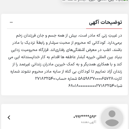
توضیحات آگهی
در غیبتِ زنی که مادر است، بیش از همه جسم و جان فرزندان زخم
برمی‌دارد. کودکانی که محروم از محبت سرشار و رابطۀ نزدیک با مادر
باشند، اغلب در معرض آشفتگی‌های رفتاری‌اند. قرارگاه محرومیت زدایی
بنیاد بین المللی خیریه آبشار عاطفه ها اقدام به کار خداپسندانه ایی می
کند و با همکاری همدیگر و به کمک خیرین مادران زندانی غیرعمد را از
زندان آزاد نماییم تا کودکان بی گناه از سایه مادر محروم نشوند شماره
کارت:5859837000065728 شماره حساب:271832540
شبا:680180000000000271832540
0992****593
آگهی دهنده