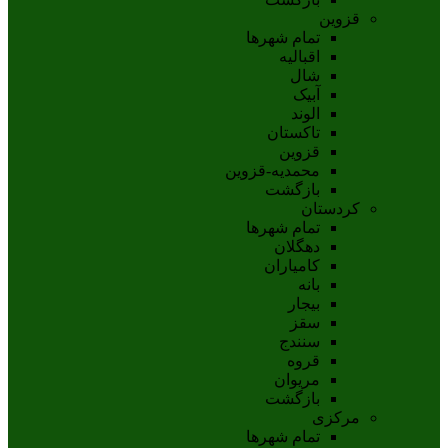
قزوین
تمام شهر‌ها
اقبالیه
شال
آبيک
الوند
تاکستان
قزوين
محمديه-قزوين
بازگشت
کردستان
تمام شهر‌ها
دهگلان
کامیاران
بانه
بيجار
سقز
سنندج
قروه
مريوان
بازگشت
مرکزی
تمام شهر‌ها