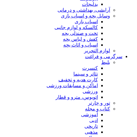
بدلیجات
آرایشی، بهداشتی و درمانی
وسایل بچه و اسباب بازی
اسباب بازی
کالسکه و لوازم جانبی
تخت و صندلی بچه
کفش و لباس بچه
اسباب و اثاث بچه
لوازم التحریر
سرگرمی و فراغت
بلیط
کنسرت
تئاتر و سینما
کارت هدیه و تخفیف
اماکن و مسابقات ورزشی
ورزشی
اتوبوس، مترو و قطار
تور و چارتر
کتاب و مجله
آموزشی
ادبی
تاریخی
مذهبی