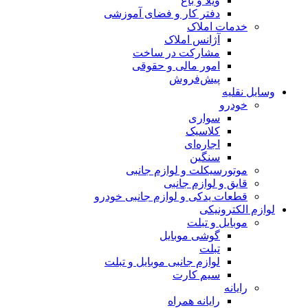
ویلا و باغ
دفتر کار و فضای آموزشی
خدمات املاک
آژانس املاک
مشارکت در ساخت
امور مالی و حقوقی
پیش‌فروش
وسایل نقلیه
خودرو
سواری
کلاسیک
اجاره‌ای
سنگین
موتورسیکلت و لوازم جانبی
قایق و لوازم جانبی
قطعات یدکی و لوازم جانبی خودرو
لوازم الکترونیکی
موبایل و تبلت
گوشی موبایل
تبلت
لوازم جانبی موبایل و تبلت
سیم کارت
رایانه
رایانه همراه