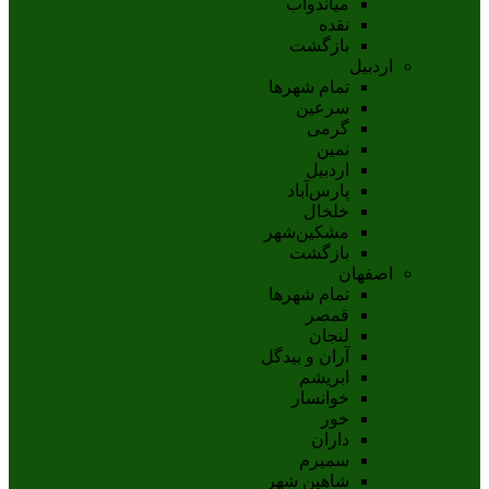
مياندوآب
نقده
بازگشت
اردبیل
تمام شهر‌ها
سرعین
گرمی
نمین
اردبيل
پارس‌آباد
خلخال
مشکين‌شهر
بازگشت
اصفهان
تمام شهر‌ها
قمصر
لنجان
آران و بیدگل
ابریشم
خوانسار
خور
داران
سمیرم
شاهین شهر