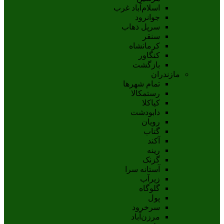
اسلام‌‌آباد غرب
جوانرود
سرپل ذهاب
سنقر
کرمانشاه
کنگاور
بازگشت
مازندران
تمام شهر‌ها
رستمکالا
کیاکلا
دابودشت
رویان
گتاب
آکند
رینه
گزنک
آستانه سرا
زیرآب
گلوگاه
پول
سرخرود
مرزن‌آباد