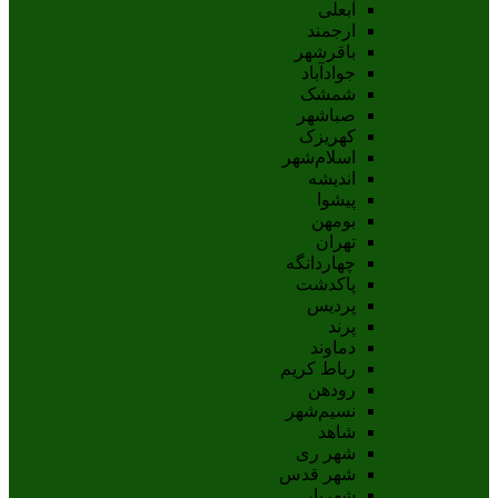
آبعلی
ارجمند
باقرشهر
جوادآباد
شمشک
صباشهر
کهریزک
اسلام‌شهر
اندیشه
پيشوا
بومهن
تهران
چهاردانگه
پاکدشت
پردیس
پرند
دماوند
رباط کریم
رودهن
نسيم‌شهر
شاهد
شهر ری
شهر قدس
شهریار