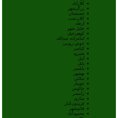
کلارآباد
زرگرشهر
چمنستان
کلاردشت
ارطه
خلیل شهر
کوهی‌خیل
امامزاده عبدالله
خوش رودپی
کیاسر
شیرود
آمل
بابل
بابلسر
بهشهر
تنکابن
جويبار
چالوس
رامسر
ساري
فريدون‌کنار
قائم‌شهر
محمودآباد