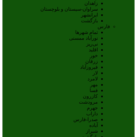
زاهدان
سراوان-سيستان و بلوچستان
ايرانشهر
بازگشت
فارس
تمام شهر‌ها
نورآباد ممسنی
نی‌ریز
اقلید
خور
زرقان
فیروزآباد
لار
لامرد
مهر
فسا
کازرون
مرودشت
جهرم
داراب
صدرا-فارس
آباده
شيراز
بازگشت