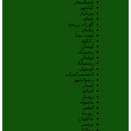
خشکبیجار
کیاشهر
پیربازار
خمام
گوراب زرمیخ
دیلمان
لشت نشا
رانکوه
لوشان
رحیم‌آباد
لولمان
رستم‌آباد
لوندویل
احمدسرگوراب
رضوانشهر
لیسار
اسالم
رودبار
ماسوله
املش
رودبنه
ماکلوان
بره‌سر
زیباکنار