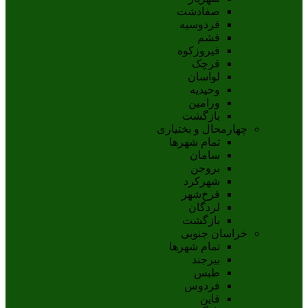
صفادشت
فردوسیه
فشم
فیروزکوه
قرچک
لواسان
وحیدیه
ورامین
بازگشت
چهارمحال و بختیاری
تمام شهر‌ها
سامان
بروجن
شهرکرد
فرخ‌شهر
لردگان
بازگشت
خراسان جنوبی
تمام شهر‌ها
بيرجند
طبس
فردوس
قاين