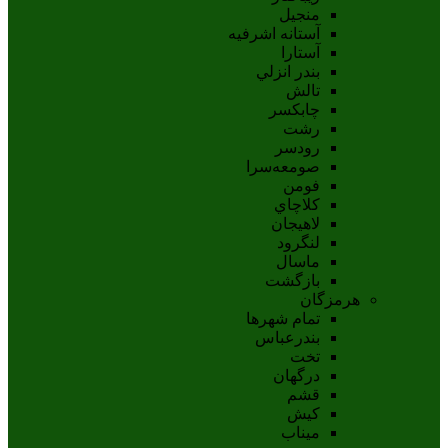
منجیل
آستانه اشرفيه
آستارا
بندر انزلي
تالش
چابکسر
رشت
رودسر
صومعه‌سرا
فومن
کلاچاي
لاهيجان
لنگرود
ماسال
بازگشت
هرمزگان
تمام شهر‌ها
بندرعباس
تخت
درگهان
قشم
کيش
ميناب