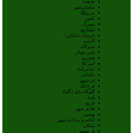
طبقده
سلمان‌شهر
مرزیکلا
کجور
سورک
نشتارود
خرم‌آباد (تنکابن)
آلاشت
شیرگاه
پایین هولار
هچیرود
امیرکلا
عباس‌آباد
دالخانی
ایزدشهر
فرح آباد
گلوگاه بابل (گلیا)
بلده
فریم
هادی شهر
بهنمیر
کتالم و سادات شهر
بابکان
پل سفید