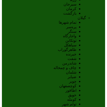
سيرجان
کرمان
بازگشت
گیلان
تمام شهر‌ها
پره‌سر
سنگر
واجارگاه
توتکابن
سیاهکل
طاهرگوراب
جیرنده
شفت
شاندرمن
چاف و چمخاله
شلمان
ضیابر
چوبر
کوچصفهان
اطاقور
حویق
کومله
تولم شهر