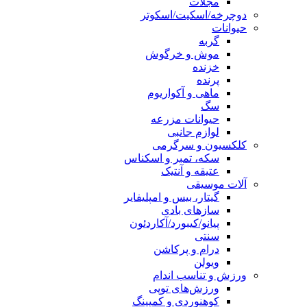
مجلات
دوچرخه/اسکیت/اسکوتر
حیوانات
گربه
موش و خرگوش
خزنده
پرنده
ماهی و آکواریوم
سگ
حیوانات مزرعه
لوازم جانبی
کلکسیون و سرگرمی
سکه، تمبر و اسکناس
عتیقه و آنتیک
آلات موسیقی
گیتار، بیس و امپلیفایر
سازهای بادی
پیانو/کیبورد/آکاردئون
سنتی
درام و پرکاشن
ویولن
ورزش و تناسب اندام
ورزش‌های توپی
کوهنوردی و کمپینگ