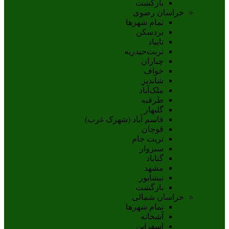
بازگشت
خراسان رضوی
تمام شهر‌ها
بردسکن
تایباد
تربت‌حیدریه
چناران
خواف
شاندیز
ملک‌آباد
طرقبه
گلبهار
قاسم آباد (شهرک غرب)
قوچان
تربت جام
سبزوار
گناباد
مشهد
نيشابور
بازگشت
خراسان شمالی
تمام شهر‌ها
آشخانه
اسفراين