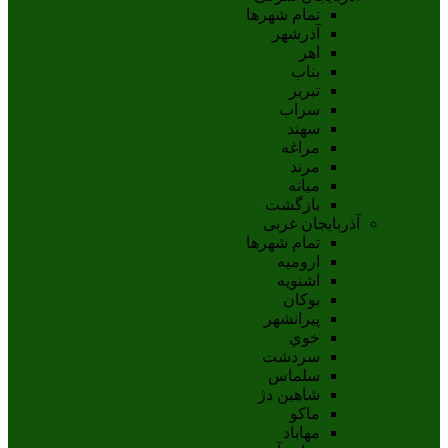
تمام شهر‌ها
آذرشهر
اهر
بناب
تبريز
سراب
سهند
مراغه
مرند
ميانه
بازگشت
آذربایجان غربی
تمام شهر‌ها
اروميه
اشنويه
بوکان
پيرانشهر
خوي
سردشت
سلماس
شاهين دژ
ماکو
مهاباد