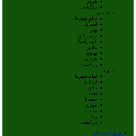
هرمز
بازگشت
همدان
تمام شهر‌ها
اسدآباد
بهار
تويسرکان
کبودراهنگ
ملاير
نهاوند
همدان
بازگشت
یزد
تمام شهر‌ها
اردکان
بافق
تفت
حميديا
مهریز
ميبد
يزد
بازگشت
ورود / ثبت نام