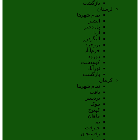
بازگشت
لرستان
تمام شهر‌ها
الشتر
پل دختر
ازنا
اليگودرز
بروجرد
خرم‌آباد
دورود
کوهدشت
نورآباد
بازگشت
کرمان
تمام شهر‌ها
بافت
بردسیر
بلوک
کهنوج
ماهان
بم
جيرفت
رفسنجان
زرند