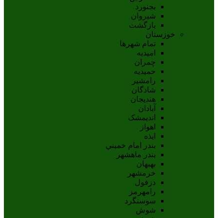
بجنورد
شيروان
بازگشت
خوزستان
تمام شهر‌ها
امیدیه
چمران
حمیدیه
رامشیر
شادگان
هندیجان
آبادان
انديمشک
اهواز
ايذه
بندر امام خميني
بندر ماهشهر
بهبهان
خرمشهر
دزفول
رامهرمز
سوسنگرد
شوش