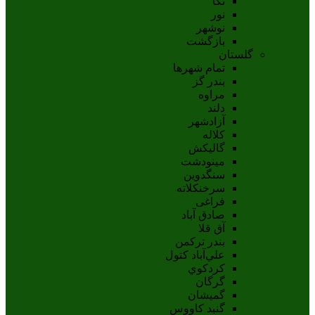
نکا
نور
نوشهر
بازگشت
گلستان
تمام شهر‌ها
بندر گز
مراوه
دلند
آزادشهر
کلاله
گالیکش
مینودشت
سنگدوین
سرخنکلاته
فراغی
صادق آباد
آق قلا
بندر ترکمن
علي‌آباد کتول
کردکوي
گرگان
گميشان
گنبد کاووس