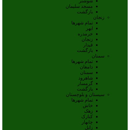
شوشتر
مسجد سليمان
بازگشت
زنجان
تمام شهر‌ها
ابهر
خرمدره
زنجان
قيدار
بازگشت
سمنان
تمام شهر‌ها
دامغان
سمنان
شاهرود
گرمسار
بازگشت
سیستان و بلوچستان
تمام شهر‌ها
خاش
زهک
کنارک
چابهار
زابل