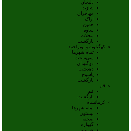
دلیجان
شازند
مهاجران
اراک
خمين
ساوه
محلات
بازگشت
کهگیلویه و بویراحمد
تمام شهر‌ها
سی‌سخت
دوگنبدان
دهدشت
ياسوج
بازگشت
قم
قم
بازگشت
کرمانشاه
تمام شهر‌ها
بیستون
صحنه
گهواره
هرسین