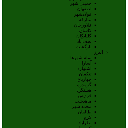
خمینی شهر
اصفهان
فولادشهر
مبارکه
فلاورجان
کاشان
گلپايگان
نجف‌آباد
بازگشت
البرز
تمام شهر‌ها
آسارا
اشتهارد
تنکمان
چهارباغ
گرمدره
هشتگرد
فردیس
ماهدشت
محمد شهر
طالقان
کرج
نظرآباد