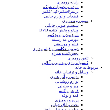
رایانه رومیزی
مودم و تجهیزات شبکه
پرینتر/اسکنر/کپی/فکس
قطعات و لوازم جانبی
صوتی و تصویری
سیستم صوتی خانگی
ویدئو و پخش کننده DVD
تلویزیون و پروژکتور
دوربین مداربسته
فیلم و موسیقی
دوربین عکاسی و فیلم‌برداری
پخش‌کننده همراه
تلفن رومیزی
کنسول، بازی‌ ویدئویی و آنلاین
مربوط به خانه
وسایل و تزئینات خانه
تزئینی و آثار هنری
لوازم روشنایی
میز و صندلی
فرش و گلیم
کمد و بوفه
پرده و رومیزی
تخت و اتاق خواب
مبلمان و صندلی راحتی