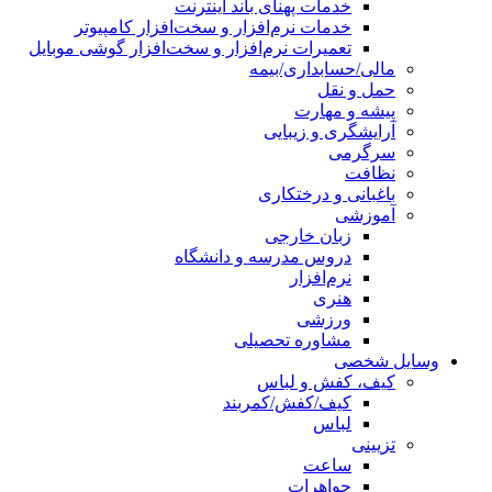
خدمات پهنای باند اینترنت
خدمات نرم‌افزار و سخت‌افزار کامپیوتر
تعمیرات نرم‌افزار و سخت‌افزار گوشی موبایل
مالی/حسابداری/بیمه
حمل و نقل
پیشه و مهارت
آرایشگری و زیبایی
سرگرمی
نظافت
باغبانی و درختکاری
آموزشی
زبان خارجی
دروس مدرسه و دانشگاه
نرم‌افزار
هنری
ورزشی
مشاوره تحصیلی
وسایل شخصی
کیف، کفش و لباس
کیف/کفش/کمربند
لباس
تزیینی
ساعت
جواهرات