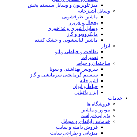
میز تلویزیون و وسایل سیستم پخش
وسایل آشپزخانه
ماشین ظرفشویی
یخچال و فریزر
وسایل آشپزی و غذاخوری
مایکروویو و گاز
ماشین لباسشویی و خشک کننده
ابزار
نظافت و خیاطی و اتو
تعمیرات
ساختمان و حیاط
سرویس بهداشتی و سونا
سیستم گرمایشی سرمایشی و گاز
آشپزخانه
حیاط و ایوان
ابزار باغبانی
خدمات
فروشگاه ها
موتور و ماشین
پذیرایی/مراسم
خدمات رایانه‌ای و موبایل
فروش دامنه و سایت
میزبانی و طراحی سایت