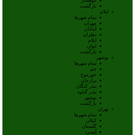
کوهسار
بازگشت
ایلام
تمام شهر‌ها
مهران
آبدانان
دهلران
ايلام
ايوان
بازگشت
بوشهر
تمام شهر‌ها
جم
خورموج
برازجان
بندر کنگان
بندر گناوه
بوشهر
بازگشت
تهران
تمام شهر‌ها
کیلان
گلستان
آبسرد