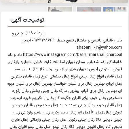
توضیحات آگهی
واردات ذغال چینی و
ذغال قلیانی باتیس و مارشال تلفن همراه :09124128646 ایمیل
shabani_63@yahoo.com
https://www.instagram.com/batis_marshal_charcoal نام و نام
خانوادگی رضا شعبانی استان تهران امکانات کارت خوان, مشاوره رایگان,
فروش اینترنتی آدرس : تهران شهریار از بین بردن گاز زغال قلیان اسم
زغال قلیان انواع زغال چینی انواع زغال صنعتی انواع زغال قلیان بهترین
زغال ایران بهترین زغال برای قلیان خوانسار بهترین زغال برای قلیان میوه
ای بهترین زغال برای کباب بهترین مارک زغال چینی پخش زغال رکورد
تشخیص زغال خوب برای قلیان چگونه گاز زغال را بگیریم خرید اینترنتی
زغال قلیان خرید زغال چینی عمده خرید زغال مخصوص قلیان خرید و
فروش زغال زغال k1 زغال افر زغال بامبو رکورد زغال بامبو وارداتی زغال
چینی دیجی کالا زغال چینی رکورد اصل زغال چینی وارداتی زغال قلیان
دیجی کالا زغال قلیون دیجی کالا زغال لیمو اصل زغال لیمو قلیان زغال