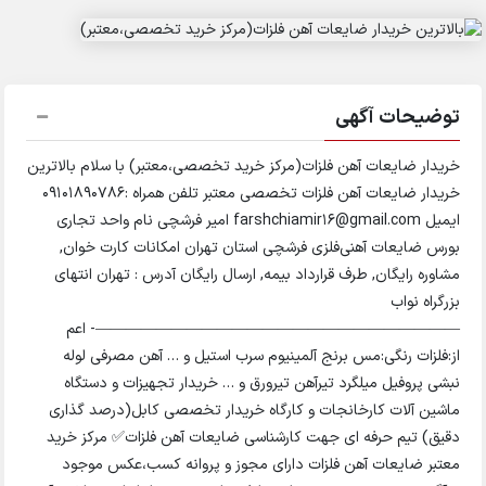
توضیحات آگهی
خریدار ضایعات آهن فلزات(مرکز خرید تخصصی،معتبر) با سلام بالاترین
خریدار ضایعات آهن فلزات تخصصی معتبر تلفن همراه :09101890786
ایمیل farshchiamir16@gmail.com امیر فرشچی نام واحد تجاری
بورس ضایعات آهنی‌فلزی فرشچی استان تهران امکانات کارت خوان,
مشاوره رایگان, طرف قرارداد بیمه, ارسال رایگان آدرس : تهران انتهای
بزرگراه نواب
————————————————————————- اعم
از:فلزات رنگی:مس برنج آلمینیوم سرب استیل و … آهن مصرفی لوله
نبشی پروفیل میلگرد تیرآهن تیرورق و … خریدار تجهیزات و دستگاه
ماشین آلات کارخانجات و کارگاه خریدار تخصصی کابل(درصد گذاری
دقیق) تیم حرفه ای جهت کارشناسی ضایعات آهن فلزات✅ مرکز خرید
معتبر ضایعات آهن فلزات دارای مجوز و پروانه کسب،عکس موجود