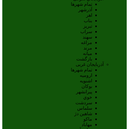
تمام شهر‌ها
آذرشهر
اهر
بناب
تبريز
سراب
سهند
مراغه
مرند
ميانه
بازگشت
آذربایجان غربی
تمام شهر‌ها
اروميه
اشنويه
بوکان
پيرانشهر
خوي
سردشت
سلماس
شاهين دژ
ماکو
مهاباد