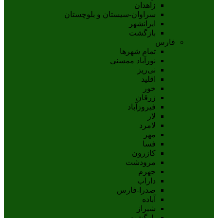
زاهدان
سراوان-سيستان و بلوچستان
ايرانشهر
بازگشت
فارس
تمام شهر‌ها
نورآباد ممسنی
نی‌ریز
اقلید
خور
زرقان
فیروزآباد
لار
لامرد
مهر
فسا
کازرون
مرودشت
جهرم
داراب
صدرا-فارس
آباده
شيراز
بازگشت