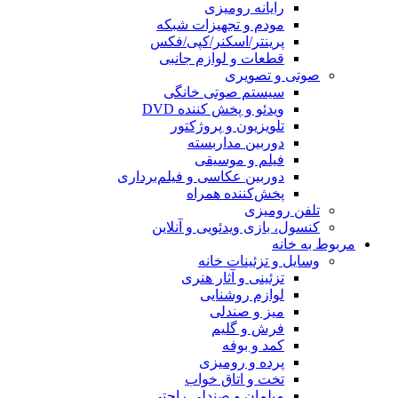
رایانه رومیزی
مودم و تجهیزات شبکه
پرینتر/اسکنر/کپی/فکس
قطعات و لوازم جانبی
صوتی و تصویری
سیستم صوتی خانگی
ویدئو و پخش کننده DVD
تلویزیون و پروژکتور
دوربین مداربسته
فیلم و موسیقی
دوربین عکاسی و فیلم‌برداری
پخش‌کننده همراه
تلفن رومیزی
کنسول، بازی‌ ویدئویی و آنلاین
مربوط به خانه
وسایل و تزئینات خانه
تزئینی و آثار هنری
لوازم روشنایی
میز و صندلی
فرش و گلیم
کمد و بوفه
پرده و رومیزی
تخت و اتاق خواب
مبلمان و صندلی راحتی