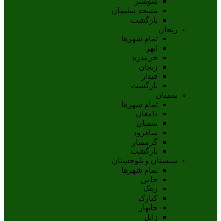
شوشتر
مسجد سليمان
بازگشت
زنجان
تمام شهر‌ها
ابهر
خرمدره
زنجان
قيدار
بازگشت
سمنان
تمام شهر‌ها
دامغان
سمنان
شاهرود
گرمسار
بازگشت
سیستان و بلوچستان
تمام شهر‌ها
خاش
زهک
کنارک
چابهار
زابل