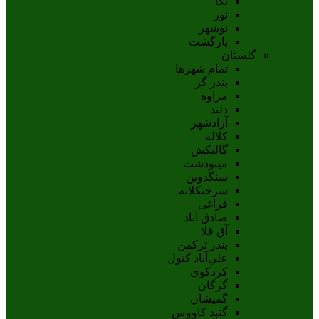
نکا
نور
نوشهر
بازگشت
گلستان
تمام شهر‌ها
بندر گز
مراوه
دلند
آزادشهر
کلاله
گالیکش
مینودشت
سنگدوین
سرخنکلاته
فراغی
صادق آباد
آق قلا
بندر ترکمن
علي‌آباد کتول
کردکوي
گرگان
گميشان
گنبد کاووس