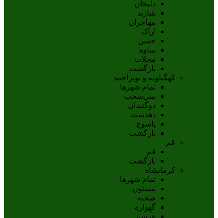
دلیجان
شازند
مهاجران
اراک
خمين
ساوه
محلات
بازگشت
کهگیلویه و بویراحمد
تمام شهر‌ها
سی‌سخت
دوگنبدان
دهدشت
ياسوج
بازگشت
قم
قم
بازگشت
کرمانشاه
تمام شهر‌ها
بیستون
صحنه
گهواره
هرسین