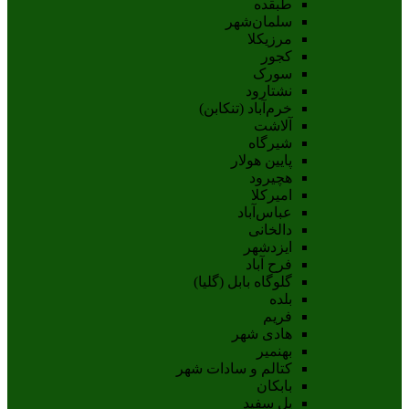
طبقده
سلمان‌شهر
مرزیکلا
کجور
سورک
نشتارود
خرم‌آباد (تنکابن)
آلاشت
شیرگاه
پایین هولار
هچیرود
امیرکلا
عباس‌آباد
دالخانی
ایزدشهر
فرح آباد
گلوگاه بابل (گلیا)
بلده
فریم
هادی شهر
بهنمیر
کتالم و سادات شهر
بابکان
پل سفید