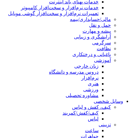
خدمات پهنای باند اینترنت
خدمات نرم‌افزار و سخت‌افزار کامپیوتر
تعمیرات نرم‌افزار و سخت‌افزار گوشی موبایل
مالی/حسابداری/بیمه
حمل و نقل
پیشه و مهارت
آرایشگری و زیبایی
سرگرمی
نظافت
باغبانی و درختکاری
آموزشی
زبان خارجی
دروس مدرسه و دانشگاه
نرم‌افزار
هنری
ورزشی
مشاوره تحصیلی
وسایل شخصی
کیف، کفش و لباس
کیف/کفش/کمربند
لباس
تزیینی
ساعت
جواهرات