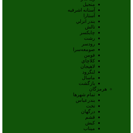
منجیل
آستانه اشرفيه
آستارا
بندر انزلي
تالش
چابکسر
رشت
رودسر
صومعه‌سرا
فومن
کلاچاي
لاهيجان
لنگرود
ماسال
بازگشت
هرمزگان
تمام شهر‌ها
بندرعباس
تخت
درگهان
قشم
کيش
ميناب