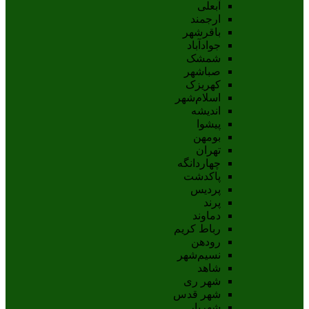
آبعلی
ارجمند
باقرشهر
جوادآباد
شمشک
صباشهر
کهریزک
اسلام‌شهر
اندیشه
پيشوا
بومهن
تهران
چهاردانگه
پاکدشت
پردیس
پرند
دماوند
رباط کریم
رودهن
نسيم‌شهر
شاهد
شهر ری
شهر قدس
شهریار