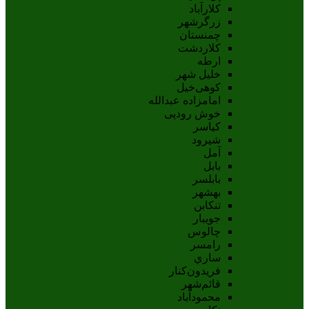
کلارآباد
زرگرشهر
چمنستان
کلاردشت
ارطه
خلیل شهر
کوهی‌خیل
امامزاده عبدالله
خوش رودپی
کیاسر
شیرود
آمل
بابل
بابلسر
بهشهر
تنکابن
جويبار
چالوس
رامسر
ساري
فريدون‌کنار
قائم‌شهر
محمودآباد