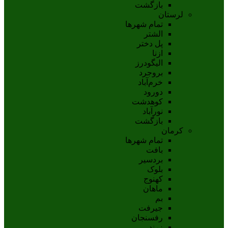
بازگشت
لرستان
تمام شهر‌ها
الشتر
پل دختر
ازنا
اليگودرز
بروجرد
خرم‌آباد
دورود
کوهدشت
نورآباد
بازگشت
کرمان
تمام شهر‌ها
بافت
بردسیر
بلوک
کهنوج
ماهان
بم
جيرفت
رفسنجان
زرند