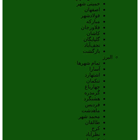
خمینی شهر
اصفهان
فولادشهر
مبارکه
فلاورجان
کاشان
گلپايگان
نجف‌آباد
بازگشت
البرز
تمام شهر‌ها
آسارا
اشتهارد
تنکمان
چهارباغ
گرمدره
هشتگرد
فردیس
ماهدشت
محمد شهر
طالقان
کرج
نظرآباد