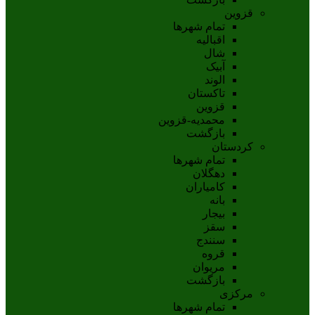
قزوین
تمام شهر‌ها
اقبالیه
شال
آبيک
الوند
تاکستان
قزوين
محمديه-قزوين
بازگشت
کردستان
تمام شهر‌ها
دهگلان
کامیاران
بانه
بيجار
سقز
سنندج
قروه
مريوان
بازگشت
مرکزی
تمام شهر‌ها