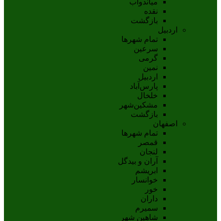
مياندوآب
نقده
بازگشت
اردبیل
تمام شهر‌ها
سرعین
گرمی
نمین
اردبيل
پارس‌آباد
خلخال
مشکين‌شهر
بازگشت
اصفهان
تمام شهر‌ها
قمصر
لنجان
آران و بیدگل
ابریشم
خوانسار
خور
داران
سمیرم
شاهین شهر