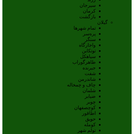
سيرجان
کرمان
بازگشت
گیلان
تمام شهر‌ها
پره‌سر
سنگر
واجارگاه
توتکابن
سیاهکل
طاهرگوراب
جیرنده
شفت
شاندرمن
چاف و چمخاله
شلمان
ضیابر
چوبر
کوچصفهان
اطاقور
حویق
کومله
تولم شهر