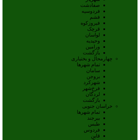
صفادشت
فردوسیه
فشم
فیروزکوه
قرچک
لواسان
وحیدیه
ورامین
بازگشت
چهارمحال و بختیاری
تمام شهر‌ها
سامان
بروجن
شهرکرد
فرخ‌شهر
لردگان
بازگشت
خراسان جنوبی
تمام شهر‌ها
بيرجند
طبس
فردوس
قاين