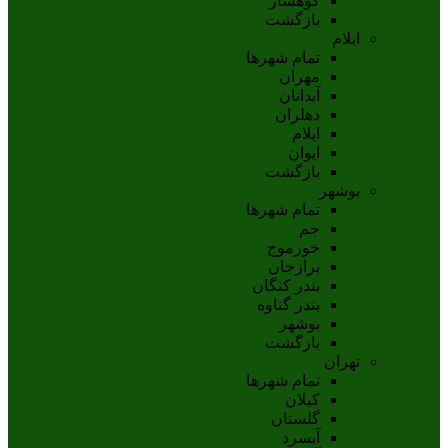
کوهسار
بازگشت
ایلام
تمام شهر‌ها
مهران
آبدانان
دهلران
ايلام
ايوان
بازگشت
بوشهر
تمام شهر‌ها
جم
خورموج
برازجان
بندر کنگان
بندر گناوه
بوشهر
بازگشت
تهران
تمام شهر‌ها
کیلان
گلستان
آبسرد