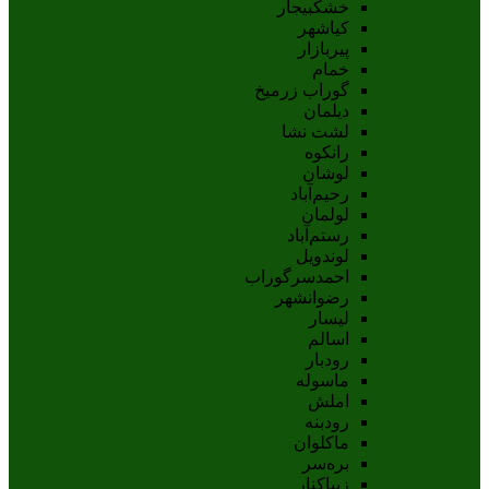
خشکبیجار
کیاشهر
پیربازار
خمام
گوراب زرمیخ
دیلمان
لشت نشا
رانکوه
لوشان
رحیم‌آباد
لولمان
رستم‌آباد
لوندویل
احمدسرگوراب
رضوانشهر
لیسار
اسالم
رودبار
ماسوله
املش
رودبنه
ماکلوان
بره‌سر
زیباکنار