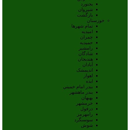
بجنورد
شيروان
بازگشت
خوزستان
تمام شهر‌ها
امیدیه
چمران
حمیدیه
رامشیر
شادگان
هندیجان
آبادان
انديمشک
اهواز
ايذه
بندر امام خميني
بندر ماهشهر
بهبهان
خرمشهر
دزفول
رامهرمز
سوسنگرد
شوش