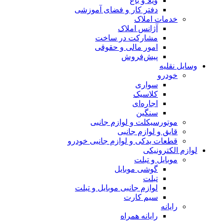
ویلا و باغ
دفتر کار و فضای آموزشی
خدمات املاک
آژانس املاک
مشارکت در ساخت
امور مالی و حقوقی
پیش‌فروش
وسایل نقلیه
خودرو
سواری
کلاسیک
اجاره‌ای
سنگین
موتورسیکلت و لوازم جانبی
قایق و لوازم جانبی
قطعات یدکی و لوازم جانبی خودرو
لوازم الکترونیکی
موبایل و تبلت
گوشی موبایل
تبلت
لوازم جانبی موبایل و تبلت
سیم کارت
رایانه
رایانه همراه