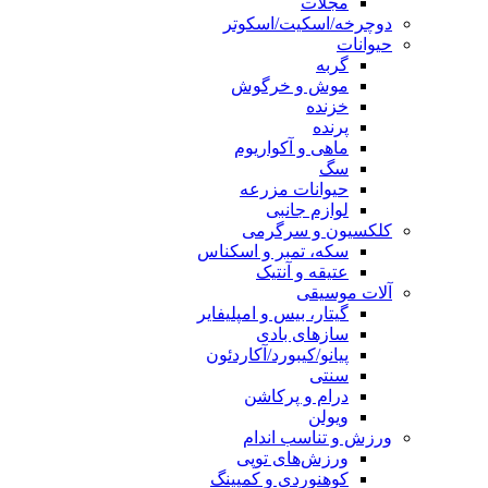
مجلات
دوچرخه/اسکیت/اسکوتر
حیوانات
گربه
موش و خرگوش
خزنده
پرنده
ماهی و آکواریوم
سگ
حیوانات مزرعه
لوازم جانبی
کلکسیون و سرگرمی
سکه، تمبر و اسکناس
عتیقه و آنتیک
آلات موسیقی
گیتار، بیس و امپلیفایر
سازهای بادی
پیانو/کیبورد/آکاردئون
سنتی
درام و پرکاشن
ویولن
ورزش و تناسب اندام
ورزش‌های توپی
کوهنوردی و کمپینگ