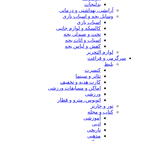
بدلیجات
آرایشی، بهداشتی و درمانی
وسایل بچه و اسباب بازی
اسباب بازی
کالسکه و لوازم جانبی
تخت و صندلی بچه
اسباب و اثاث بچه
کفش و لباس بچه
لوازم التحریر
سرگرمی و فراغت
بلیط
کنسرت
تئاتر و سینما
کارت هدیه و تخفیف
اماکن و مسابقات ورزشی
ورزشی
اتوبوس، مترو و قطار
تور و چارتر
کتاب و مجله
آموزشی
ادبی
تاریخی
مذهبی