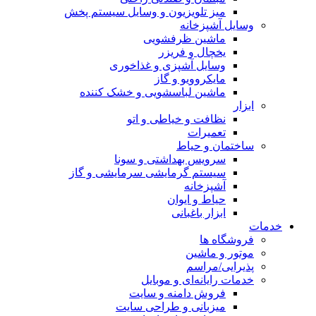
میز تلویزیون و وسایل سیستم پخش
وسایل آشپزخانه
ماشین ظرفشویی
یخچال و فریزر
وسایل آشپزی و غذاخوری
مایکروویو و گاز
ماشین لباسشویی و خشک کننده
ابزار
نظافت و خیاطی و اتو
تعمیرات
ساختمان و حیاط
سرویس بهداشتی و سونا
سیستم گرمایشی سرمایشی و گاز
آشپزخانه
حیاط و ایوان
ابزار باغبانی
خدمات
فروشگاه ها
موتور و ماشین
پذیرایی/مراسم
خدمات رایانه‌ای و موبایل
فروش دامنه و سایت
میزبانی و طراحی سایت