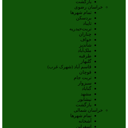
بازگشت
خراسان رضوی
تمام شهر‌ها
بردسکن
تایباد
تربت‌حیدریه
چناران
خواف
شاندیز
ملک‌آباد
طرقبه
گلبهار
قاسم آباد (شهرک غرب)
قوچان
تربت جام
سبزوار
گناباد
مشهد
نيشابور
بازگشت
خراسان شمالی
تمام شهر‌ها
آشخانه
اسفراين