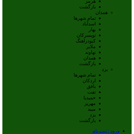
هرمز
بازگشت
همدان
تمام شهر‌ها
اسدآباد
بهار
تويسرکان
کبودراهنگ
ملاير
نهاوند
همدان
بازگشت
یزد
تمام شهر‌ها
اردکان
بافق
تفت
حميديا
مهریز
ميبد
يزد
بازگشت
ورود / ثبت نام