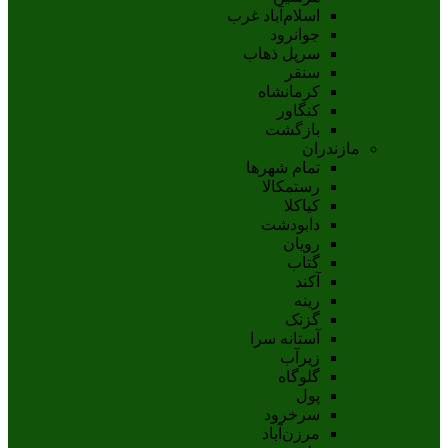
اسلام‌‌آباد غرب
جوانرود
سرپل ذهاب
سنقر
کرمانشاه
کنگاور
بازگشت
مازندران
تمام شهر‌ها
رستمکالا
کیاکلا
دابودشت
رویان
گتاب
آکند
رینه
گزنک
آستانه سرا
زیرآب
گلوگاه
پول
سرخرود
مرزن‌آباد