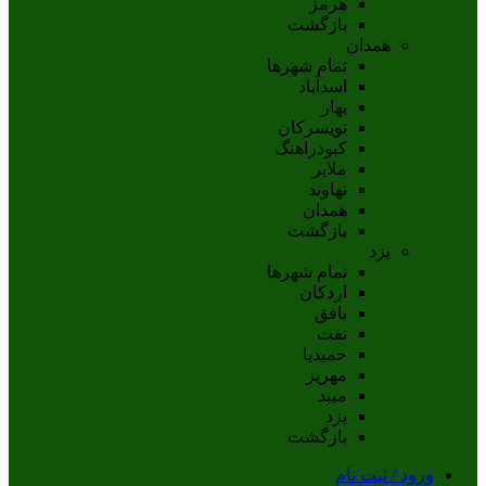
هرمز
بازگشت
همدان
تمام شهر‌ها
اسدآباد
بهار
تويسرکان
کبودراهنگ
ملاير
نهاوند
همدان
بازگشت
یزد
تمام شهر‌ها
اردکان
بافق
تفت
حميديا
مهریز
ميبد
يزد
بازگشت
ورود / ثبت نام