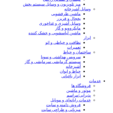
میز تلویزیون و وسایل سیستم پخش
وسایل آشپزخانه
ماشین ظرفشویی
یخچال و فریزر
وسایل آشپزی و غذاخوری
مایکروویو و گاز
ماشین لباسشویی و خشک کننده
ابزار
نظافت و خیاطی و اتو
تعمیرات
ساختمان و حیاط
سرویس بهداشتی و سونا
سیستم گرمایشی سرمایشی و گاز
آشپزخانه
حیاط و ایوان
ابزار باغبانی
خدمات
فروشگاه ها
موتور و ماشین
پذیرایی/مراسم
خدمات رایانه‌ای و موبایل
فروش دامنه و سایت
میزبانی و طراحی سایت