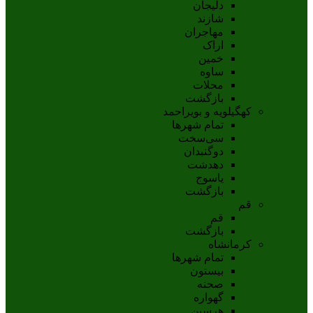
دلیجان
شازند
مهاجران
اراک
خمين
ساوه
محلات
بازگشت
کهگیلویه و بویراحمد
تمام شهر‌ها
سی‌سخت
دوگنبدان
دهدشت
ياسوج
بازگشت
قم
قم
بازگشت
کرمانشاه
تمام شهر‌ها
بیستون
صحنه
گهواره
هرسین