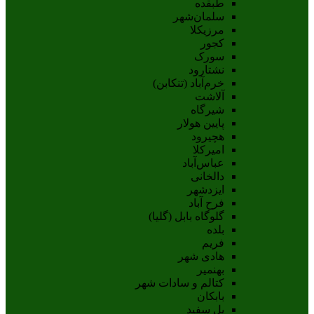
طبقده
سلمان‌شهر
مرزیکلا
کجور
سورک
نشتارود
خرم‌آباد (تنکابن)
آلاشت
شیرگاه
پایین هولار
هچیرود
امیرکلا
عباس‌آباد
دالخانی
ایزدشهر
فرح آباد
گلوگاه بابل (گلیا)
بلده
فریم
هادی شهر
بهنمیر
کتالم و سادات شهر
بابکان
پل سفید