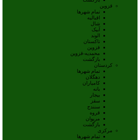
قزوین
تمام شهر‌ها
اقبالیه
شال
آبيک
الوند
تاکستان
قزوين
محمديه-قزوين
بازگشت
کردستان
تمام شهر‌ها
دهگلان
کامیاران
بانه
بيجار
سقز
سنندج
قروه
مريوان
بازگشت
مرکزی
تمام شهر‌ها