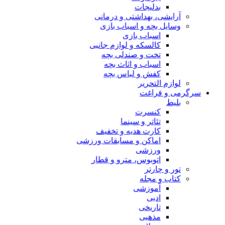
بدلیجات
آرایشی، بهداشتی و درمانی
وسایل بچه و اسباب بازی
اسباب بازی
کالسکه و لوازم جانبی
تخت و صندلی بچه
اسباب و اثاث بچه
کفش و لباس بچه
لوازم التحریر
سرگرمی و فراغت
بلیط
کنسرت
تئاتر و سینما
کارت هدیه و تخفیف
اماکن و مسابقات ورزشی
ورزشی
اتوبوس، مترو و قطار
تور و چارتر
کتاب و مجله
آموزشی
ادبی
تاریخی
مذهبی