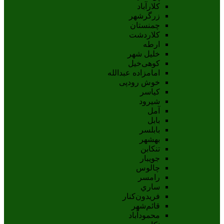
کلارآباد
زرگرشهر
چمنستان
کلاردشت
ارطه
خلیل شهر
کوهی‌خیل
امامزاده عبدالله
خوش رودپی
کیاسر
شیرود
آمل
بابل
بابلسر
بهشهر
تنکابن
جويبار
چالوس
رامسر
ساري
فريدون‌کنار
قائم‌شهر
محمودآباد