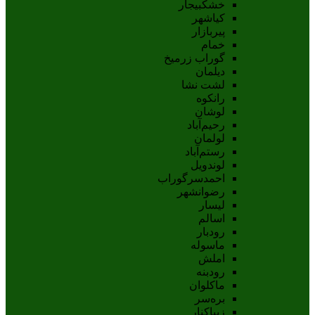
خشکبیجار
کیاشهر
پیربازار
خمام
گوراب زرمیخ
دیلمان
لشت نشا
رانکوه
لوشان
رحیم‌آباد
لولمان
رستم‌آباد
لوندویل
احمدسرگوراب
رضوانشهر
لیسار
اسالم
رودبار
ماسوله
املش
رودبنه
ماکلوان
بره‌سر
زیباکنار