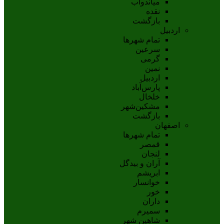
مياندوآب
نقده
بازگشت
اردبیل
تمام شهر‌ها
سرعین
گرمی
نمین
اردبيل
پارس‌آباد
خلخال
مشکين‌شهر
بازگشت
اصفهان
تمام شهر‌ها
قمصر
لنجان
آران و بیدگل
ابریشم
خوانسار
خور
داران
سمیرم
شاهین شهر