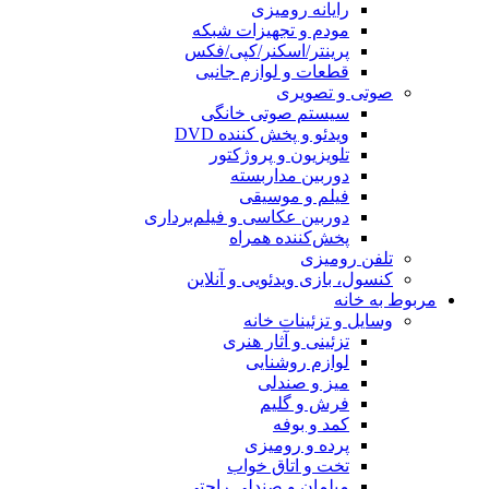
رایانه رومیزی
مودم و تجهیزات شبکه
پرینتر/اسکنر/کپی/فکس
قطعات و لوازم جانبی
صوتی و تصویری
سیستم صوتی خانگی
ویدئو و پخش کننده DVD
تلویزیون و پروژکتور
دوربین مداربسته
فیلم و موسیقی
دوربین عکاسی و فیلم‌برداری
پخش‌کننده همراه
تلفن رومیزی
کنسول، بازی‌ ویدئویی و آنلاین
مربوط به خانه
وسایل و تزئینات خانه
تزئینی و آثار هنری
لوازم روشنایی
میز و صندلی
فرش و گلیم
کمد و بوفه
پرده و رومیزی
تخت و اتاق خواب
مبلمان و صندلی راحتی