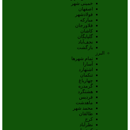
خمینی شهر
اصفهان
فولادشهر
مبارکه
فلاورجان
کاشان
گلپايگان
نجف‌آباد
بازگشت
البرز
تمام شهر‌ها
آسارا
اشتهارد
تنکمان
چهارباغ
گرمدره
هشتگرد
فردیس
ماهدشت
محمد شهر
طالقان
کرج
نظرآباد