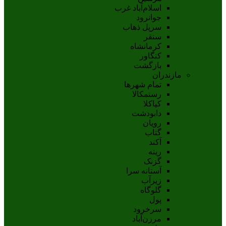
اسلام‌‌آباد غرب
جوانرود
سرپل ذهاب
سنقر
کرمانشاه
کنگاور
بازگشت
مازندران
تمام شهر‌ها
رستمکالا
کیاکلا
دابودشت
رویان
گتاب
آکند
رینه
گزنک
آستانه سرا
زیرآب
گلوگاه
پول
سرخرود
مرزن‌آباد