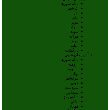
تمام شهر‌ها
آذرشهر
اهر
بناب
تبريز
سراب
سهند
مراغه
مرند
ميانه
بازگشت
آذربایجان غربی
تمام شهر‌ها
اروميه
اشنويه
بوکان
پيرانشهر
خوي
سردشت
سلماس
شاهين دژ
ماکو
مهاباد