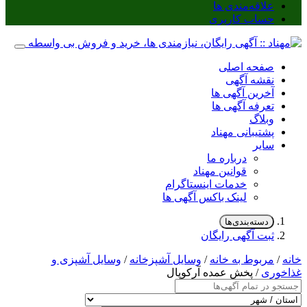
علاقه‌مندی ها
حساب کاربری
صفحه اصلی
نقشه آگهی
آخرین آگهی ها
تعرفه آگهی ها
وبلاگ
پشتیبانی مهناد
سایر
درباره ما
قوانین مهناد
خدمات اینستاگرام
لینک باکس آگهی ها
دسته‌بندی‌ها
ثبت آگهی رایگان
خانه
/
مربوط به خانه
/
وسایل آشپزخانه
/
وسایل آشپزی و
غذاخوری
/ پخش عمده آرکوپال