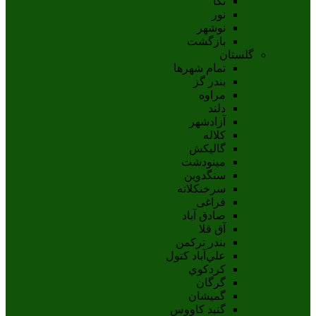
نکا
نور
نوشهر
بازگشت
گلستان
تمام شهر‌ها
بندر گز
مراوه
دلند
آزادشهر
کلاله
گالیکش
مینودشت
سنگدوین
سرخنکلاته
فراغی
صادق آباد
آق قلا
بندر ترکمن
علي‌آباد کتول
کردکوي
گرگان
گميشان
گنبد کاووس