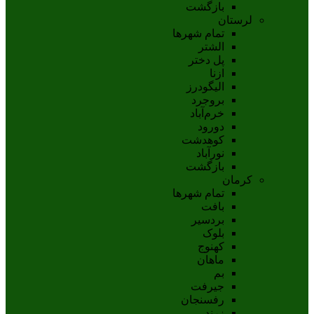
بازگشت
لرستان
تمام شهر‌ها
الشتر
پل دختر
ازنا
اليگودرز
بروجرد
خرم‌آباد
دورود
کوهدشت
نورآباد
بازگشت
کرمان
تمام شهر‌ها
بافت
بردسیر
بلوک
کهنوج
ماهان
بم
جيرفت
رفسنجان
زرند