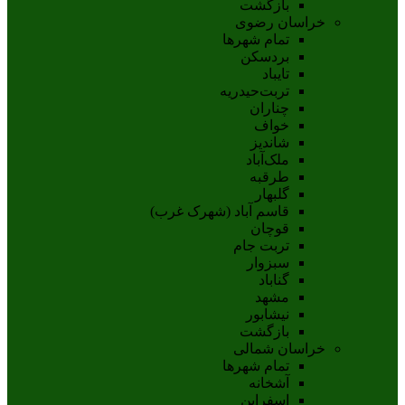
بازگشت
خراسان رضوی
تمام شهر‌ها
بردسکن
تایباد
تربت‌حیدریه
چناران
خواف
شاندیز
ملک‌آباد
طرقبه
گلبهار
قاسم آباد (شهرک غرب)
قوچان
تربت جام
سبزوار
گناباد
مشهد
نيشابور
بازگشت
خراسان شمالی
تمام شهر‌ها
آشخانه
اسفراين