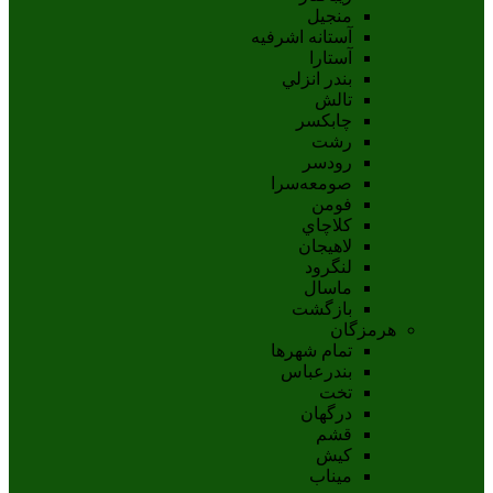
منجیل
آستانه اشرفيه
آستارا
بندر انزلي
تالش
چابکسر
رشت
رودسر
صومعه‌سرا
فومن
کلاچاي
لاهيجان
لنگرود
ماسال
بازگشت
هرمزگان
تمام شهر‌ها
بندرعباس
تخت
درگهان
قشم
کيش
ميناب