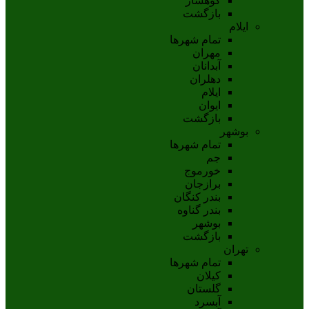
کوهسار
بازگشت
ایلام
تمام شهر‌ها
مهران
آبدانان
دهلران
ايلام
ايوان
بازگشت
بوشهر
تمام شهر‌ها
جم
خورموج
برازجان
بندر کنگان
بندر گناوه
بوشهر
بازگشت
تهران
تمام شهر‌ها
کیلان
گلستان
آبسرد