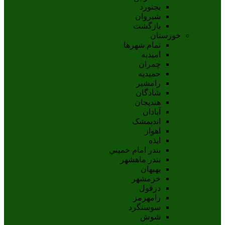
بجنورد
شيروان
بازگشت
خوزستان
تمام شهر‌ها
امیدیه
چمران
حمیدیه
رامشیر
شادگان
هندیجان
آبادان
انديمشک
اهواز
ايذه
بندر امام خميني
بندر ماهشهر
بهبهان
خرمشهر
دزفول
رامهرمز
سوسنگرد
شوش