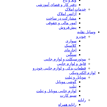
ویلا و باغ
دفتر کار و فضای آموزشی
خدمات املاک
آژانس املاک
مشارکت در ساخت
امور مالی و حقوقی
پیش‌فروش
وسایل نقلیه
خودرو
سواری
کلاسیک
اجاره‌ای
سنگین
موتورسیکلت و لوازم جانبی
قایق و لوازم جانبی
قطعات یدکی و لوازم جانبی خودرو
لوازم الکترونیکی
موبایل و تبلت
گوشی موبایل
تبلت
لوازم جانبی موبایل و تبلت
سیم کارت
رایانه
رایانه همراه