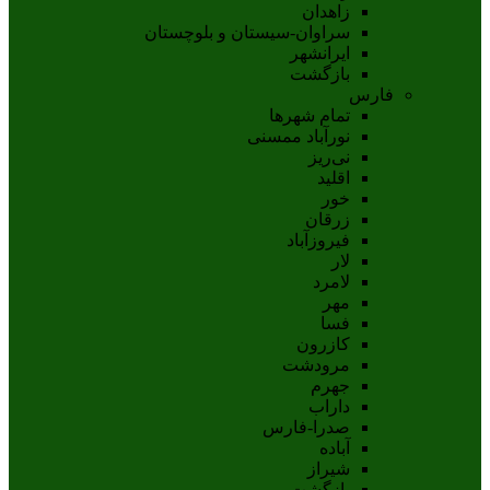
زاهدان
سراوان-سيستان و بلوچستان
ايرانشهر
بازگشت
فارس
تمام شهر‌ها
نورآباد ممسنی
نی‌ریز
اقلید
خور
زرقان
فیروزآباد
لار
لامرد
مهر
فسا
کازرون
مرودشت
جهرم
داراب
صدرا-فارس
آباده
شيراز
بازگشت