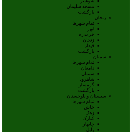
شوشتر
مسجد سليمان
بازگشت
زنجان
تمام شهر‌ها
ابهر
خرمدره
زنجان
قيدار
بازگشت
سمنان
تمام شهر‌ها
دامغان
سمنان
شاهرود
گرمسار
بازگشت
سیستان و بلوچستان
تمام شهر‌ها
خاش
زهک
کنارک
چابهار
زابل