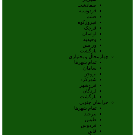
صفادشت
فردوسیه
فشم
فیروزکوه
قرچک
لواسان
وحیدیه
ورامین
بازگشت
چهارمحال و بختیاری
تمام شهر‌ها
سامان
بروجن
شهرکرد
فرخ‌شهر
لردگان
بازگشت
خراسان جنوبی
تمام شهر‌ها
بيرجند
طبس
فردوس
قاين