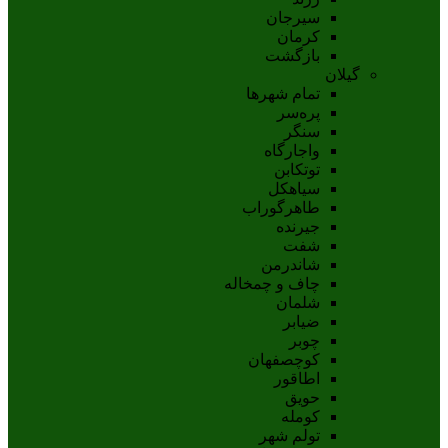
سيرجان
کرمان
بازگشت
گیلان
تمام شهر‌ها
پره‌سر
سنگر
واجارگاه
توتکابن
سیاهکل
طاهرگوراب
جیرنده
شفت
شاندرمن
چاف و چمخاله
شلمان
ضیابر
چوبر
کوچصفهان
اطاقور
حویق
کومله
تولم شهر