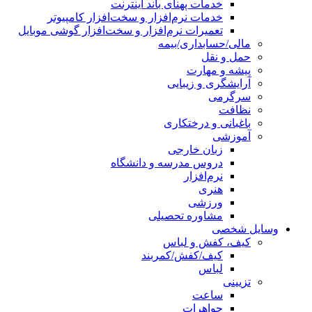
خدمات پهنای باند اینترنت
خدمات نرم‌افزار و سخت‌افزار کامپیوتر
تعمیرات نرم‌افزار و سخت‌افزار گوشی موبایل
مالی/حسابداری/بیمه
حمل و نقل
پیشه و مهارت
آرایشگری و زیبایی
سرگرمی
نظافت
باغبانی و درختکاری
آموزشی
زبان خارجی
دروس مدرسه و دانشگاه
نرم‌افزار
هنری
ورزشی
مشاوره تحصیلی
وسایل شخصی
کیف، کفش و لباس
کیف/کفش/کمربند
لباس
تزیینی
ساعت
جواهرات