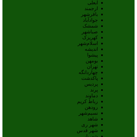
آبعلی
ارجمند
باقرشهر
جوادآباد
شمشک
صباشهر
کهریزک
اسلام‌شهر
اندیشه
پيشوا
بومهن
تهران
چهاردانگه
پاکدشت
پردیس
پرند
دماوند
رباط کریم
رودهن
نسيم‌شهر
شاهد
شهر ری
شهر قدس
شهریار