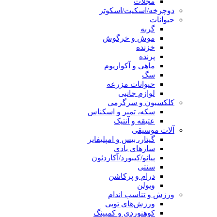
مجلات
دوچرخه/اسکیت/اسکوتر
حیوانات
گربه
موش و خرگوش
خزنده
پرنده
ماهی و آکواریوم
سگ
حیوانات مزرعه
لوازم جانبی
کلکسیون و سرگرمی
سکه، تمبر و اسکناس
عتیقه و آنتیک
آلات موسیقی
گیتار، بیس و امپلیفایر
سازهای بادی
پیانو/کیبورد/آکاردئون
سنتی
درام و پرکاشن
ویولن
ورزش و تناسب اندام
ورزش‌های توپی
کوهنوردی و کمپینگ