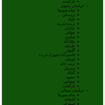
بازگشت
خراسان رضوی
تمام شهر‌ها
بردسکن
تایباد
تربت‌حیدریه
چناران
خواف
شاندیز
ملک‌آباد
طرقبه
گلبهار
قاسم آباد (شهرک غرب)
قوچان
تربت جام
سبزوار
گناباد
مشهد
نيشابور
بازگشت
خراسان شمالی
تمام شهر‌ها
آشخانه
اسفراين