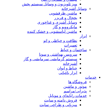
میز تلویزیون و وسایل سیستم پخش
وسایل آشپزخانه
ماشین ظرفشویی
یخچال و فریزر
وسایل آشپزی و غذاخوری
مایکروویو و گاز
ماشین لباسشویی و خشک کننده
ابزار
نظافت و خیاطی و اتو
تعمیرات
ساختمان و حیاط
سرویس بهداشتی و سونا
سیستم گرمایشی سرمایشی و گاز
آشپزخانه
حیاط و ایوان
ابزار باغبانی
خدمات
فروشگاه ها
موتور و ماشین
پذیرایی/مراسم
خدمات رایانه‌ای و موبایل
فروش دامنه و سایت
میزبانی و طراحی سایت