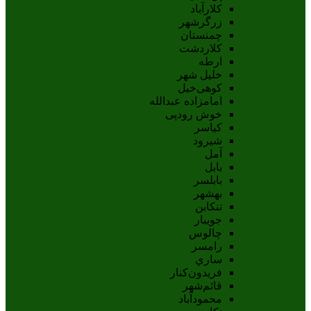
کلارآباد
زرگرشهر
چمنستان
کلاردشت
ارطه
خلیل شهر
کوهی‌خیل
امامزاده عبدالله
خوش رودپی
کیاسر
شیرود
آمل
بابل
بابلسر
بهشهر
تنکابن
جويبار
چالوس
رامسر
ساري
فريدون‌کنار
قائم‌شهر
محمودآباد