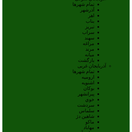
تمام شهر‌ها
آذرشهر
اهر
بناب
تبريز
سراب
سهند
مراغه
مرند
ميانه
بازگشت
آذربایجان غربی
تمام شهر‌ها
اروميه
اشنويه
بوکان
پيرانشهر
خوي
سردشت
سلماس
شاهين دژ
ماکو
مهاباد