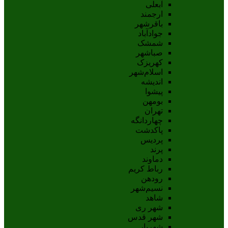
آبعلی
ارجمند
باقرشهر
جوادآباد
شمشک
صباشهر
کهریزک
اسلام‌شهر
اندیشه
پيشوا
بومهن
تهران
چهاردانگه
پاکدشت
پردیس
پرند
دماوند
رباط کریم
رودهن
نسيم‌شهر
شاهد
شهر ری
شهر قدس
شهریار