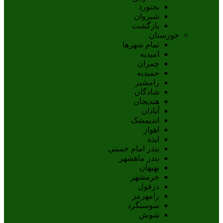
بجنورد
شيروان
بازگشت
خوزستان
تمام شهر‌ها
امیدیه
چمران
حمیدیه
رامشیر
شادگان
هندیجان
آبادان
انديمشک
اهواز
ايذه
بندر امام خميني
بندر ماهشهر
بهبهان
خرمشهر
دزفول
رامهرمز
سوسنگرد
شوش