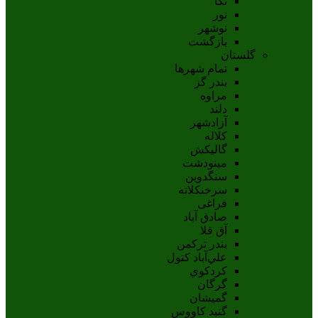
نکا
نور
نوشهر
بازگشت
گلستان
تمام شهر‌ها
بندر گز
مراوه
دلند
آزادشهر
کلاله
گالیکش
مینودشت
سنگدوین
سرخنکلاته
فراغی
صادق آباد
آق قلا
بندر ترکمن
علي‌آباد کتول
کردکوي
گرگان
گميشان
گنبد کاووس