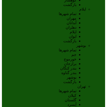
کوهسار
بازگشت
ایلام
تمام شهر‌ها
مهران
آبدانان
دهلران
ايلام
ايوان
بازگشت
بوشهر
تمام شهر‌ها
جم
خورموج
برازجان
بندر کنگان
بندر گناوه
بوشهر
بازگشت
تهران
تمام شهر‌ها
کیلان
گلستان
آبسرد