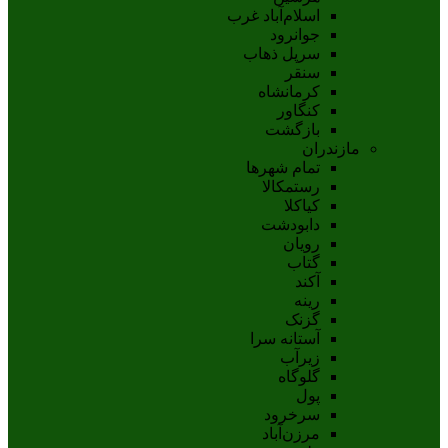
اسلام‌‌آباد غرب
جوانرود
سرپل ذهاب
سنقر
کرمانشاه
کنگاور
بازگشت
مازندران
تمام شهر‌ها
رستمکالا
کیاکلا
دابودشت
رویان
گتاب
آکند
رینه
گزنک
آستانه سرا
زیرآب
گلوگاه
پول
سرخرود
مرزن‌آباد