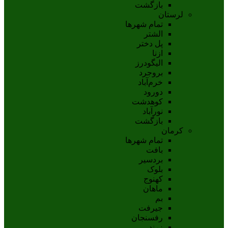
بازگشت
لرستان
تمام شهر‌ها
الشتر
پل دختر
ازنا
اليگودرز
بروجرد
خرم‌آباد
دورود
کوهدشت
نورآباد
بازگشت
کرمان
تمام شهر‌ها
بافت
بردسیر
بلوک
کهنوج
ماهان
بم
جيرفت
رفسنجان
زرند