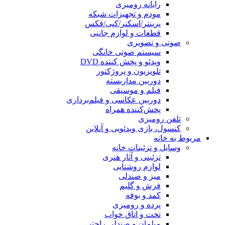
رایانه رومیزی
مودم و تجهیزات شبکه
پرینتر/اسکنر/کپی/فکس
قطعات و لوازم جانبی
صوتی و تصویری
سیستم صوتی خانگی
ویدئو و پخش کننده DVD
تلویزیون و پروژکتور
دوربین مداربسته
فیلم و موسیقی
دوربین عکاسی و فیلم‌برداری
پخش‌کننده همراه
تلفن رومیزی
کنسول، بازی‌ ویدئویی و آنلاین
مربوط به خانه
وسایل و تزئینات خانه
تزئینی و آثار هنری
لوازم روشنایی
میز و صندلی
فرش و گلیم
کمد و بوفه
پرده و رومیزی
تخت و اتاق خواب
مبلمان و صندلی راحتی