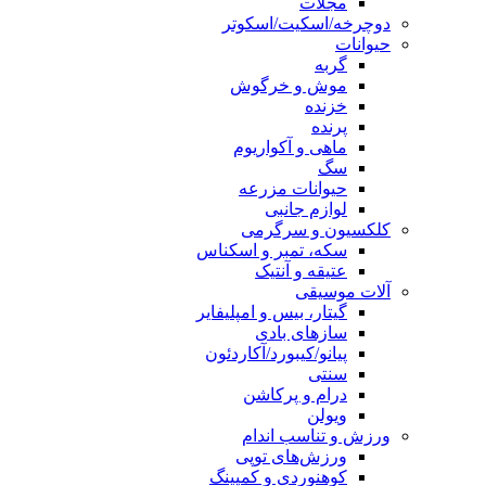
مجلات
دوچرخه/اسکیت/اسکوتر
حیوانات
گربه
موش و خرگوش
خزنده
پرنده
ماهی و آکواریوم
سگ
حیوانات مزرعه
لوازم جانبی
کلکسیون و سرگرمی
سکه، تمبر و اسکناس
عتیقه و آنتیک
آلات موسیقی
گیتار، بیس و امپلیفایر
سازهای بادی
پیانو/کیبورد/آکاردئون
سنتی
درام و پرکاشن
ویولن
ورزش و تناسب اندام
ورزش‌های توپی
کوهنوردی و کمپینگ