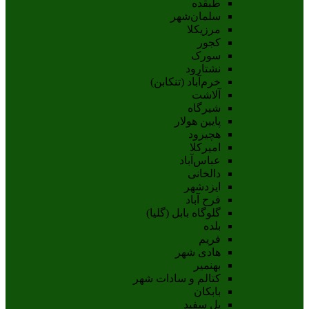
طبقده
سلمان‌شهر
مرزیکلا
کجور
سورک
نشتارود
خرم‌آباد (تنکابن)
آلاشت
شیرگاه
پایین هولار
هچیرود
امیرکلا
عباس‌آباد
دالخانی
ایزدشهر
فرح آباد
گلوگاه بابل (گلیا)
بلده
فریم
هادی شهر
بهنمیر
کتالم و سادات شهر
بابکان
پل سفید