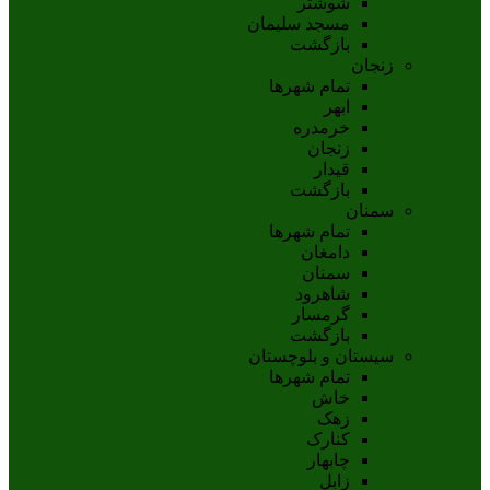
شوشتر
مسجد سليمان
بازگشت
زنجان
تمام شهر‌ها
ابهر
خرمدره
زنجان
قيدار
بازگشت
سمنان
تمام شهر‌ها
دامغان
سمنان
شاهرود
گرمسار
بازگشت
سیستان و بلوچستان
تمام شهر‌ها
خاش
زهک
کنارک
چابهار
زابل