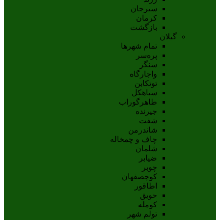
سيرجان
کرمان
بازگشت
گیلان
تمام شهر‌ها
پره‌سر
سنگر
واجارگاه
توتکابن
سیاهکل
طاهرگوراب
جیرنده
شفت
شاندرمن
چاف و چمخاله
شلمان
ضیابر
چوبر
کوچصفهان
اطاقور
حویق
کومله
تولم شهر