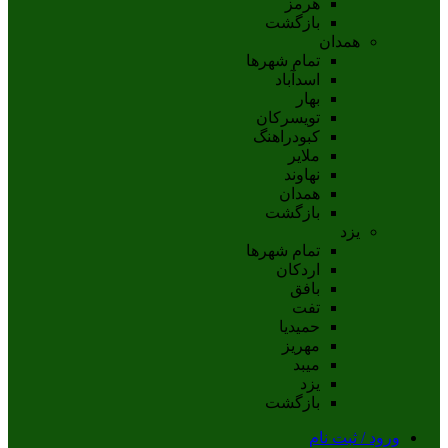
هرمز
بازگشت
همدان
تمام شهر‌ها
اسدآباد
بهار
تويسرکان
کبودراهنگ
ملاير
نهاوند
همدان
بازگشت
یزد
تمام شهر‌ها
اردکان
بافق
تفت
حميديا
مهریز
ميبد
يزد
بازگشت
ورود / ثبت نام