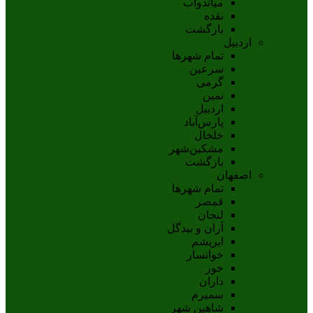
مياندوآب
نقده
بازگشت
اردبیل
تمام شهر‌ها
سرعین
گرمی
نمین
اردبيل
پارس‌آباد
خلخال
مشکين‌شهر
بازگشت
اصفهان
تمام شهر‌ها
قمصر
لنجان
آران و بیدگل
ابریشم
خوانسار
خور
داران
سمیرم
شاهین شهر