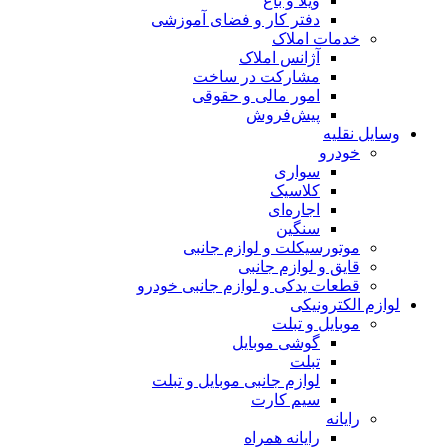
ویلا و باغ
دفتر کار و فضای آموزشی
خدمات املاک
آژانس املاک
مشارکت در ساخت
امور مالی و حقوقی
پیش‌فروش
وسایل نقلیه
خودرو
سواری
کلاسیک
اجاره‌ای
سنگین
موتورسیکلت و لوازم جانبی
قایق و لوازم جانبی
قطعات یدکی و لوازم جانبی خودرو
لوازم الکترونیکی
موبایل و تبلت
گوشی موبایل
تبلت
لوازم جانبی موبایل و تبلت
سیم کارت
رایانه
رایانه همراه