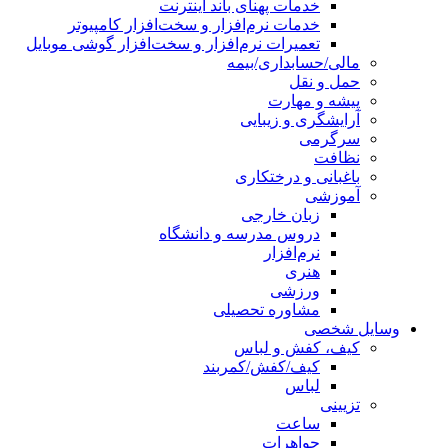
خدمات پهنای باند اینترنت
خدمات نرم‌افزار و سخت‌افزار کامپیوتر
تعمیرات نرم‌افزار و سخت‌افزار گوشی موبایل
مالی/حسابداری/بیمه
حمل و نقل
پیشه و مهارت
آرایشگری و زیبایی
سرگرمی
نظافت
باغبانی و درختکاری
آموزشی
زبان خارجی
دروس مدرسه و دانشگاه
نرم‌افزار
هنری
ورزشی
مشاوره تحصیلی
وسایل شخصی
کیف، کفش و لباس
کیف/کفش/کمربند
لباس
تزیینی
ساعت
جواهرات