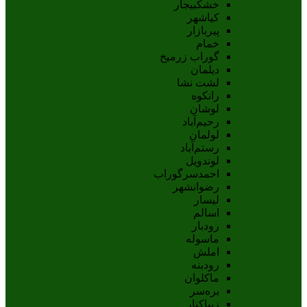
خشکبیجار
کیاشهر
پیربازار
خمام
گوراب زرمیخ
دیلمان
لشت نشا
رانکوه
لوشان
رحیم‌آباد
لولمان
رستم‌آباد
لوندویل
احمدسرگوراب
رضوانشهر
لیسار
اسالم
رودبار
ماسوله
املش
رودبنه
ماکلوان
بره‌سر
زیباکنار