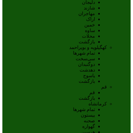
دلیجان
شازند
مهاجران
اراک
خمين
ساوه
محلات
بازگشت
کهگیلویه و بویراحمد
تمام شهر‌ها
سی‌سخت
دوگنبدان
دهدشت
ياسوج
بازگشت
قم
قم
بازگشت
کرمانشاه
تمام شهر‌ها
بیستون
صحنه
گهواره
هرسین