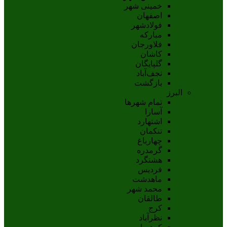
خمینی شهر
اصفهان
فولادشهر
مبارکه
فلاورجان
کاشان
گلپايگان
نجف‌آباد
بازگشت
البرز
تمام شهر‌ها
آسارا
اشتهارد
تنکمان
چهارباغ
گرمدره
هشتگرد
فردیس
ماهدشت
محمد شهر
طالقان
کرج
نظرآباد