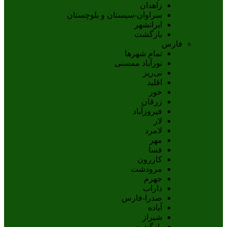
زاهدان
سراوان-سيستان و بلوچستان
ايرانشهر
بازگشت
فارس
تمام شهر‌ها
نورآباد ممسنی
نی‌ریز
اقلید
خور
زرقان
فیروزآباد
لار
لامرد
مهر
فسا
کازرون
مرودشت
جهرم
داراب
صدرا-فارس
آباده
شيراز
بازگشت