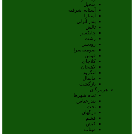
منجیل
آستانه اشرفيه
آستارا
بندر انزلي
تالش
چابکسر
رشت
رودسر
صومعه‌سرا
فومن
کلاچاي
لاهيجان
لنگرود
ماسال
بازگشت
هرمزگان
تمام شهر‌ها
بندرعباس
تخت
درگهان
قشم
کيش
ميناب