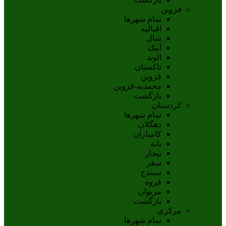
قزوین
تمام شهر‌ها
اقبالیه
شال
آبيک
الوند
تاکستان
قزوين
محمديه-قزوين
بازگشت
کردستان
تمام شهر‌ها
دهگلان
کامیاران
بانه
بيجار
سقز
سنندج
قروه
مريوان
بازگشت
مرکزی
تمام شهر‌ها