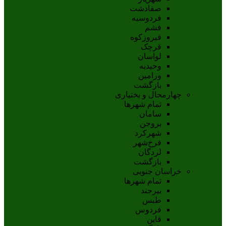
صفادشت
فردوسیه
فشم
فیروزکوه
قرچک
لواسان
وحیدیه
ورامین
بازگشت
چهارمحال و بختیاری
تمام شهر‌ها
سامان
بروجن
شهرکرد
فرخ‌شهر
لردگان
بازگشت
خراسان جنوبی
تمام شهر‌ها
بيرجند
طبس
فردوس
قاين