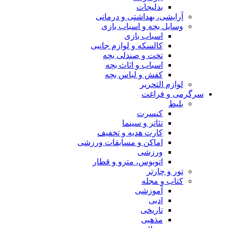
بدلیجات
آرایشی، بهداشتی و درمانی
وسایل بچه و اسباب بازی
اسباب بازی
کالسکه و لوازم جانبی
تخت و صندلی بچه
اسباب و اثاث بچه
کفش و لباس بچه
لوازم التحریر
سرگرمی و فراغت
بلیط
کنسرت
تئاتر و سینما
کارت هدیه و تخفیف
اماکن و مسابقات ورزشی
ورزشی
اتوبوس، مترو و قطار
تور و چارتر
کتاب و مجله
آموزشی
ادبی
تاریخی
مذهبی