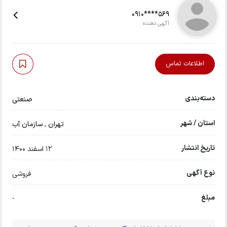
0910****569
آگهی دهنده
اطلاعات تماس
دسته‌بندی
صنعتی
استان / شهر
تهران
,
سازمان آب
تاریخ انتشار
12 اسفند 1400
نوع آگهی
فروشی
مبلغ
-