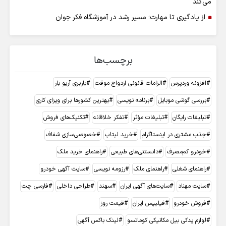
می‌کند
از یادگیری تا مهارت؛ مسیر رشد در آموزشگاه فکر جوان
برچسب‌ها
افزونه وردپرس
الزامات قانونی ازدواج موقت
باربری آریو بار
بررسی گوشی موبایل
برنامه نویسی
بهترین کشورها برای ویزای کاری
تبلیغات رایگان
تبلیغات مؤثر
تفکر خلاقانه
تکنیک‌های فروش
جذب مشتری در اینستاگرام
خرید لپتاپ
خصوصی‌سازی شفاف
خودرو کم‌مصرف
دانستنی‌های طبیعی
راهنمای خرید ملک
راهنمای شغلی
راهنمای ملک
رزومه نویسی
سایت آگهی خودرو
سایت مهناد
سایت‌های آگهی ایران
سهند
طراحی داخلی
فارسی چت
فروش خودرو
فیلیپس ایران
قیمت روز
لوازم یدکی بیل مکانیکی کوماتسو
لینک باکس آگهی