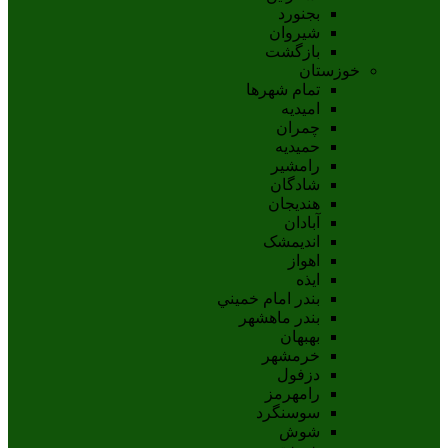
بجنورد
شيروان
بازگشت
خوزستان
تمام شهر‌ها
امیدیه
چمران
حمیدیه
رامشیر
شادگان
هندیجان
آبادان
انديمشک
اهواز
ايذه
بندر امام خميني
بندر ماهشهر
بهبهان
خرمشهر
دزفول
رامهرمز
سوسنگرد
شوش