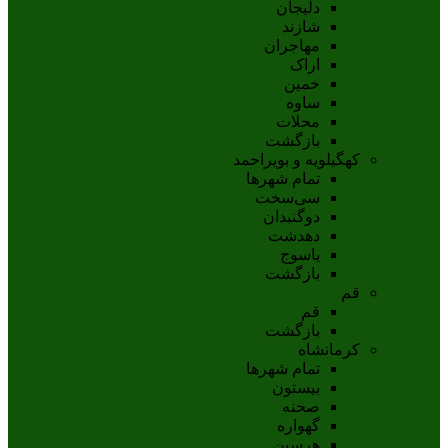
دلیجان
شازند
مهاجران
اراک
خمين
ساوه
محلات
بازگشت
کهگیلویه و بویراحمد
تمام شهر‌ها
سی‌سخت
دوگنبدان
دهدشت
ياسوج
بازگشت
قم
قم
بازگشت
کرمانشاه
تمام شهر‌ها
بیستون
صحنه
گهواره
هرسین