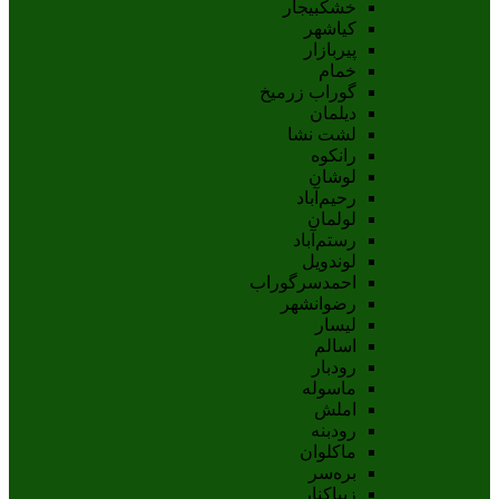
خشکبیجار
کیاشهر
پیربازار
خمام
گوراب زرمیخ
دیلمان
لشت نشا
رانکوه
لوشان
رحیم‌آباد
لولمان
رستم‌آباد
لوندویل
احمدسرگوراب
رضوانشهر
لیسار
اسالم
رودبار
ماسوله
املش
رودبنه
ماکلوان
بره‌سر
زیباکنار