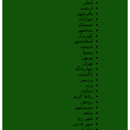
آبعلی
ارجمند
باقرشهر
جوادآباد
شمشک
صباشهر
کهریزک
اسلام‌شهر
اندیشه
پيشوا
بومهن
تهران
چهاردانگه
پاکدشت
پردیس
پرند
دماوند
رباط کریم
رودهن
نسيم‌شهر
شاهد
شهر ری
شهر قدس
شهریار