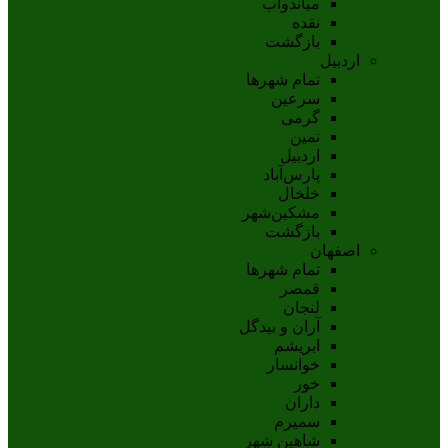
مياندوآب
نقده
بازگشت
اردبیل
تمام شهر‌ها
سرعین
گرمی
نمین
اردبيل
پارس‌آباد
خلخال
مشکين‌شهر
بازگشت
اصفهان
تمام شهر‌ها
قمصر
لنجان
آران و بیدگل
ابریشم
خوانسار
خور
داران
سمیرم
شاهین شهر