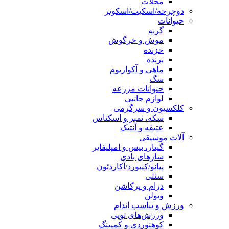
مجلات
دوچرخه/اسکیت/اسکوتر
حیوانات
گربه
موش و خرگوش
خزنده
پرنده
ماهی و آکواریوم
سگ
حیوانات مزرعه
لوازم جانبی
کلکسیون و سرگرمی
سکه، تمبر و اسکناس
عتیقه و آنتیک
آلات موسیقی
گیتار، بیس و امپلیفایر
سازهای بادی
پیانو/کیبورد/آکاردئون
سنتی
درام و پرکاشن
ویولن
ورزش و تناسب اندام
ورزش‌های توپی
کوهنوردی و کمپینگ