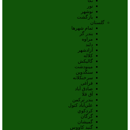
نکا
نور
نوشهر
بازگشت
گلستان
تمام شهر‌ها
بندر گز
مراوه
دلند
آزادشهر
کلاله
گالیکش
مینودشت
سنگدوین
سرخنکلاته
فراغی
صادق آباد
آق قلا
بندر ترکمن
علي‌آباد کتول
کردکوي
گرگان
گميشان
گنبد کاووس