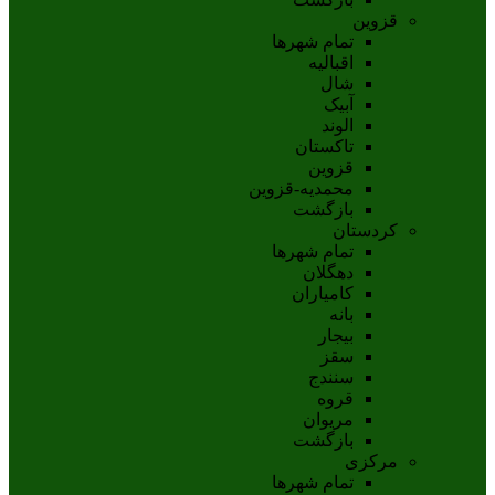
قزوین
تمام شهر‌ها
اقبالیه
شال
آبيک
الوند
تاکستان
قزوين
محمديه-قزوين
بازگشت
کردستان
تمام شهر‌ها
دهگلان
کامیاران
بانه
بيجار
سقز
سنندج
قروه
مريوان
بازگشت
مرکزی
تمام شهر‌ها