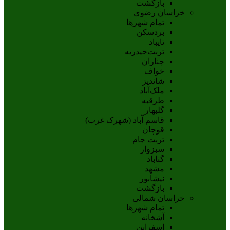
بازگشت
خراسان رضوی
تمام شهر‌ها
بردسکن
تایباد
تربت‌حیدریه
چناران
خواف
شاندیز
ملک‌آباد
طرقبه
گلبهار
قاسم آباد (شهرک غرب)
قوچان
تربت جام
سبزوار
گناباد
مشهد
نيشابور
بازگشت
خراسان شمالی
تمام شهر‌ها
آشخانه
اسفراين