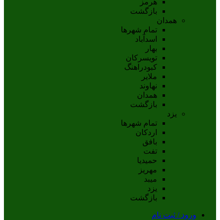
هرمز
بازگشت
همدان
تمام شهر‌ها
اسدآباد
بهار
تويسرکان
کبودراهنگ
ملاير
نهاوند
همدان
بازگشت
یزد
تمام شهر‌ها
اردکان
بافق
تفت
حميديا
مهریز
ميبد
يزد
بازگشت
ورود / ثبت نام