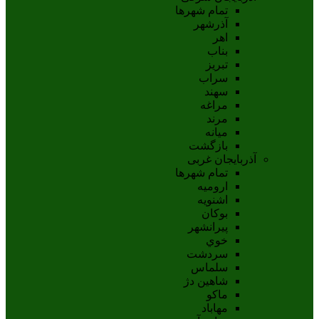
تمام شهر‌ها
آذرشهر
اهر
بناب
تبريز
سراب
سهند
مراغه
مرند
ميانه
بازگشت
آذربایجان غربی
تمام شهر‌ها
اروميه
اشنويه
بوکان
پيرانشهر
خوي
سردشت
سلماس
شاهين دژ
ماکو
مهاباد