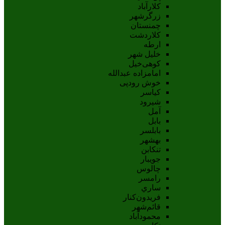
کلارآباد
زرگرشهر
چمنستان
کلاردشت
ارطه
خلیل شهر
کوهی‌خیل
امامزاده عبدالله
خوش رودپی
کیاسر
شیرود
آمل
بابل
بابلسر
بهشهر
تنکابن
جويبار
چالوس
رامسر
ساري
فريدون‌کنار
قائم‌شهر
محمودآباد