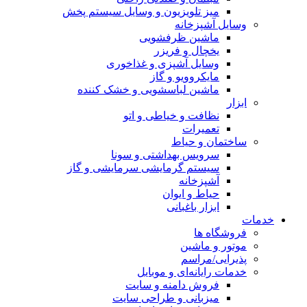
میز تلویزیون و وسایل سیستم پخش
وسایل آشپزخانه
ماشین ظرفشویی
یخچال و فریزر
وسایل آشپزی و غذاخوری
مایکروویو و گاز
ماشین لباسشویی و خشک کننده
ابزار
نظافت و خیاطی و اتو
تعمیرات
ساختمان و حیاط
سرویس بهداشتی و سونا
سیستم گرمایشی سرمایشی و گاز
آشپزخانه
حیاط و ایوان
ابزار باغبانی
خدمات
فروشگاه ها
موتور و ماشین
پذیرایی/مراسم
خدمات رایانه‌ای و موبایل
فروش دامنه و سایت
میزبانی و طراحی سایت