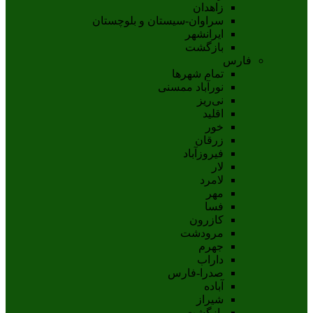
زاهدان
سراوان-سيستان و بلوچستان
ايرانشهر
بازگشت
فارس
تمام شهر‌ها
نورآباد ممسنی
نی‌ریز
اقلید
خور
زرقان
فیروزآباد
لار
لامرد
مهر
فسا
کازرون
مرودشت
جهرم
داراب
صدرا-فارس
آباده
شيراز
بازگشت