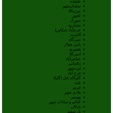
طبقده
سلمان‌شهر
مرزیکلا
کجور
سورک
نشتارود
خرم‌آباد (تنکابن)
آلاشت
شیرگاه
پایین هولار
هچیرود
امیرکلا
عباس‌آباد
دالخانی
ایزدشهر
فرح آباد
گلوگاه بابل (گلیا)
بلده
فریم
هادی شهر
بهنمیر
کتالم و سادات شهر
بابکان
پل سفید