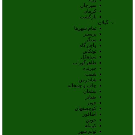
سيرجان
کرمان
بازگشت
گیلان
تمام شهر‌ها
پره‌سر
سنگر
واجارگاه
توتکابن
سیاهکل
طاهرگوراب
جیرنده
شفت
شاندرمن
چاف و چمخاله
شلمان
ضیابر
چوبر
کوچصفهان
اطاقور
حویق
کومله
تولم شهر