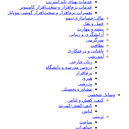
خدمات پهنای باند اینترنت
خدمات نرم‌افزار و سخت‌افزار کامپیوتر
تعمیرات نرم‌افزار و سخت‌افزار گوشی موبایل
مالی/حسابداری/بیمه
حمل و نقل
پیشه و مهارت
آرایشگری و زیبایی
سرگرمی
نظافت
باغبانی و درختکاری
آموزشی
زبان خارجی
دروس مدرسه و دانشگاه
نرم‌افزار
هنری
ورزشی
مشاوره تحصیلی
وسایل شخصی
کیف، کفش و لباس
کیف/کفش/کمربند
لباس
تزیینی
ساعت
جواهرات