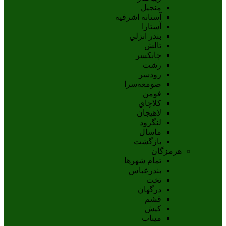
منجیل
آستانه اشرفيه
آستارا
بندر انزلي
تالش
چابکسر
رشت
رودسر
صومعه‌سرا
فومن
کلاچاي
لاهيجان
لنگرود
ماسال
بازگشت
هرمزگان
تمام شهر‌ها
بندرعباس
تخت
درگهان
قشم
کيش
ميناب