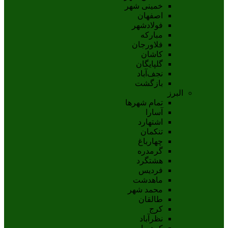
خمینی شهر
اصفهان
فولادشهر
مبارکه
فلاورجان
کاشان
گلپايگان
نجف‌آباد
بازگشت
البرز
تمام شهر‌ها
آسارا
اشتهارد
تنکمان
چهارباغ
گرمدره
هشتگرد
فردیس
ماهدشت
محمد شهر
طالقان
کرج
نظرآباد