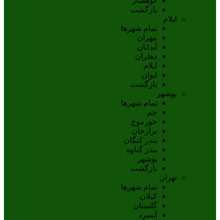
کوهسار
بازگشت
ایلام
تمام شهر‌ها
مهران
آبدانان
دهلران
ايلام
ايوان
بازگشت
بوشهر
تمام شهر‌ها
جم
خورموج
برازجان
بندر کنگان
بندر گناوه
بوشهر
بازگشت
تهران
تمام شهر‌ها
کیلان
گلستان
آبسرد