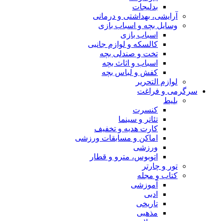
بدلیجات
آرایشی، بهداشتی و درمانی
وسایل بچه و اسباب بازی
اسباب بازی
کالسکه و لوازم جانبی
تخت و صندلی بچه
اسباب و اثاث بچه
کفش و لباس بچه
لوازم التحریر
سرگرمی و فراغت
بلیط
کنسرت
تئاتر و سینما
کارت هدیه و تخفیف
اماکن و مسابقات ورزشی
ورزشی
اتوبوس، مترو و قطار
تور و چارتر
کتاب و مجله
آموزشی
ادبی
تاریخی
مذهبی