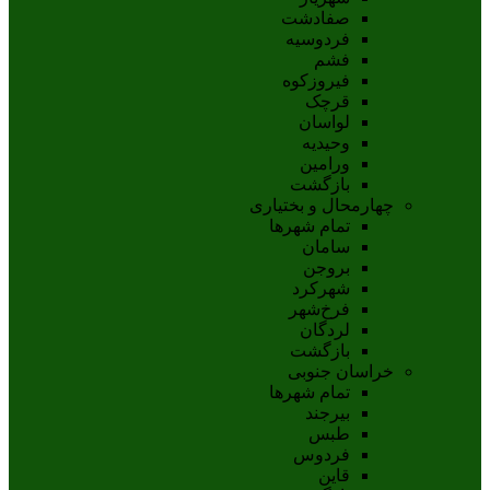
صفادشت
فردوسیه
فشم
فیروزکوه
قرچک
لواسان
وحیدیه
ورامین
بازگشت
چهارمحال و بختیاری
تمام شهر‌ها
سامان
بروجن
شهرکرد
فرخ‌شهر
لردگان
بازگشت
خراسان جنوبی
تمام شهر‌ها
بيرجند
طبس
فردوس
قاين