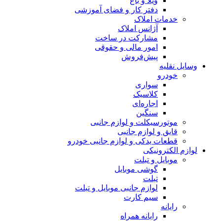
ویلا و باغ
دفتر کار و فضای آموزشی
خدمات املاک
آژانس املاک
مشارکت در ساخت
امور مالی و حقوقی
پیش‌فروش
وسایل نقلیه
خودرو
سواری
کلاسیک
اجاره‌ای
سنگین
موتورسیکلت و لوازم جانبی
قایق و لوازم جانبی
قطعات یدکی و لوازم جانبی خودرو
لوازم الکترونیکی
موبایل و تبلت
گوشی موبایل
تبلت
لوازم جانبی موبایل و تبلت
سیم کارت
رایانه
رایانه همراه