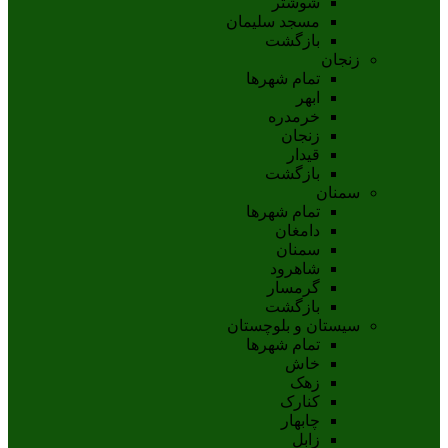
شوشتر
مسجد سليمان
بازگشت
زنجان
تمام شهر‌ها
ابهر
خرمدره
زنجان
قيدار
بازگشت
سمنان
تمام شهر‌ها
دامغان
سمنان
شاهرود
گرمسار
بازگشت
سیستان و بلوچستان
تمام شهر‌ها
خاش
زهک
کنارک
چابهار
زابل