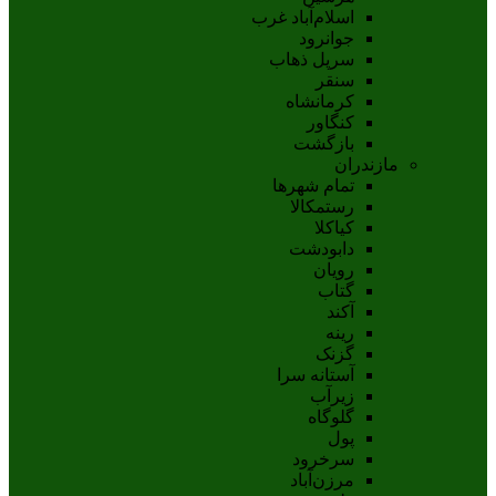
اسلام‌‌آباد غرب
جوانرود
سرپل ذهاب
سنقر
کرمانشاه
کنگاور
بازگشت
مازندران
تمام شهر‌ها
رستمکالا
کیاکلا
دابودشت
رویان
گتاب
آکند
رینه
گزنک
آستانه سرا
زیرآب
گلوگاه
پول
سرخرود
مرزن‌آباد