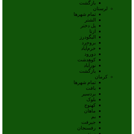
بازگشت
لرستان
تمام شهر‌ها
الشتر
پل دختر
ازنا
اليگودرز
بروجرد
خرم‌آباد
دورود
کوهدشت
نورآباد
بازگشت
کرمان
تمام شهر‌ها
بافت
بردسیر
بلوک
کهنوج
ماهان
بم
جيرفت
رفسنجان
زرند